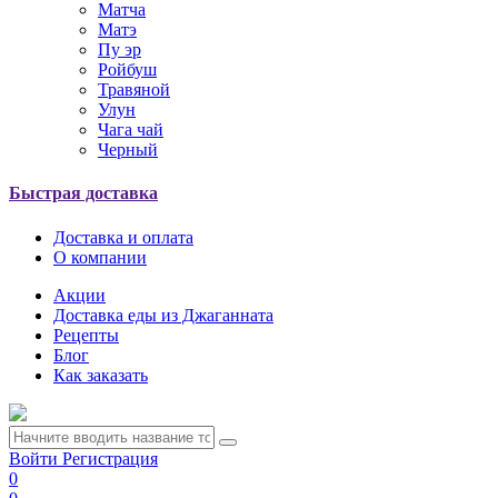
Матча
Матэ
Пу эр
Ройбуш
Травяной
Улун
Чага чай
Черный
Быстрая доставка
Доставка и оплата
О компании
Акции
Доставка еды из Джаганната
Рецепты
Блог
Как заказать
Войти
Регистрация
0