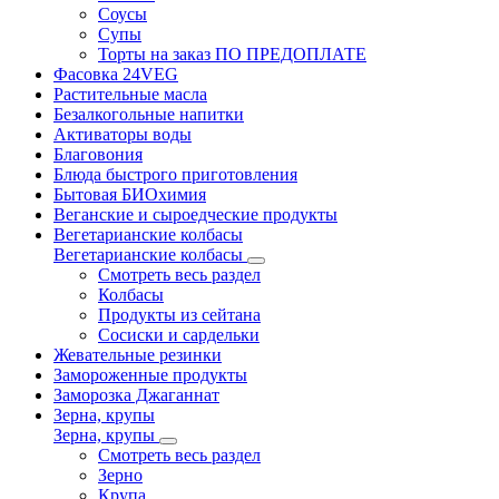
Соусы
Супы
Торты на заказ ПО ПРЕДОПЛАТЕ
Фасовка 24VEG
Растительные масла
Безалкогольные напитки
Активаторы воды
Благовония
Блюда быстрого приготовления
Бытовая БИОхимия
Веганские и сыроедческие продукты
Вегетарианские колбасы
Вегетарианские колбасы
Смотреть весь раздел
Колбасы
Продукты из сейтана
Сосиски и сардельки
Жевательные резинки
Замороженные продукты
Заморозка Джаганнат
Зерна, крупы
Зерна, крупы
Смотреть весь раздел
Зерно
Крупа