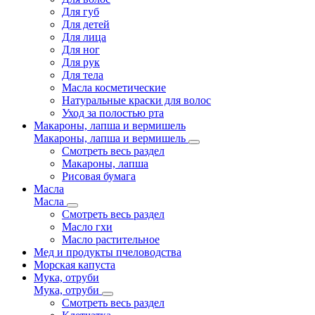
Для губ
Для детей
Для лица
Для ног
Для рук
Для тела
Масла косметические
Натуральные краски для волос
Уход за полостью рта
Макароны, лапша и вермишель
Макароны, лапша и вермишель
Смотреть весь раздел
Макароны, лапша
Рисовая бумага
Масла
Масла
Смотреть весь раздел
Масло гхи
Масло растительное
Мед и продукты пчеловодства
Морская капуста
Мука, отруби
Мука, отруби
Смотреть весь раздел