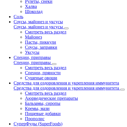
Рулеты, снеки
Халва
Шоколад
Соль
Соусы, майонез и уксусы
Соусы, майонез и уксусы
Смотреть весь раздел
Майонез
Пасты, пиккули
Соусы, заправки
Уксусы
Специи, приправы
Специи, приправы
Смотреть весь раздел
Специи, пряности
Сушеные овощи
Средства для оздоровления и укрепления иммунитета
Средства для оздоровления и укрепления иммунитета
Смотреть весь раздел
Аюрведические препараты
Бальзамы, сиропы
Кремы, мази
Пищевые добавки
Прополис
СуперФуды (SuperFoods)