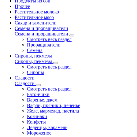
Продукты из сои
Прочее
Растительное молоко
Растительное мясо
Сахар и заменители
Семена и проращиватели
Семена и проращиватели
Смотреть весь раздел
Проращиватели
Семена
Сиропы, пекмезы
Сиропы, пекмезы
Смотреть весь раздел
Сиропы
Сладости
Сладости
Смотреть весь раздел
Батончики
Варенье, джем
Вафли, пряники, печенье
Желе, мармелад, пастила
Козинаки
Конфеты
Леденцы, карамель
Мороженое