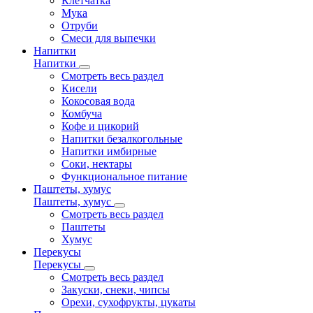
Клетчатка
Мука
Отруби
Смеси для выпечки
Напитки
Напитки
Смотреть весь раздел
Кисели
Кокосовая вода
Комбуча
Кофе и цикорий
Напитки безалкогольные
Напитки имбирные
Соки, нектары
Функциональное питание
Паштеты, хумус
Паштеты, хумус
Смотреть весь раздел
Паштеты
Хумус
Перекусы
Перекусы
Смотреть весь раздел
Закуски, снеки, чипсы
Орехи, сухофрукты, цукаты