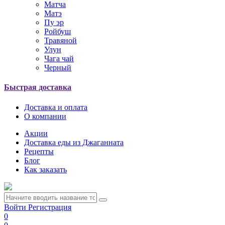
Матча
Матэ
Пу эр
Ройбуш
Травяной
Улун
Чага чай
Черный
Быстрая доставка
Доставка и оплата
О компании
Акции
Доставка еды из Джаганната
Рецепты
Блог
Как заказать
Войти
Регистрация
0