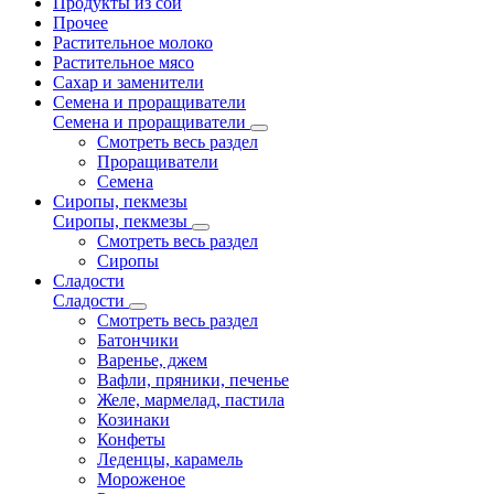
Продукты из сои
Прочее
Растительное молоко
Растительное мясо
Сахар и заменители
Семена и проращиватели
Семена и проращиватели
Смотреть весь раздел
Проращиватели
Семена
Сиропы, пекмезы
Сиропы, пекмезы
Смотреть весь раздел
Сиропы
Сладости
Сладости
Смотреть весь раздел
Батончики
Варенье, джем
Вафли, пряники, печенье
Желе, мармелад, пастила
Козинаки
Конфеты
Леденцы, карамель
Мороженое