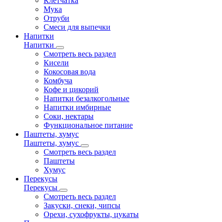
Клетчатка
Мука
Отруби
Смеси для выпечки
Напитки
Напитки
Смотреть весь раздел
Кисели
Кокосовая вода
Комбуча
Кофе и цикорий
Напитки безалкогольные
Напитки имбирные
Соки, нектары
Функциональное питание
Паштеты, хумус
Паштеты, хумус
Смотреть весь раздел
Паштеты
Хумус
Перекусы
Перекусы
Смотреть весь раздел
Закуски, снеки, чипсы
Орехи, сухофрукты, цукаты