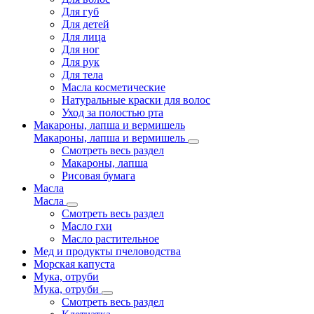
Для губ
Для детей
Для лица
Для ног
Для рук
Для тела
Масла косметические
Натуральные краски для волос
Уход за полостью рта
Макароны, лапша и вермишель
Макароны, лапша и вермишель
Смотреть весь раздел
Макароны, лапша
Рисовая бумага
Масла
Масла
Смотреть весь раздел
Масло гхи
Масло растительное
Мед и продукты пчеловодства
Морская капуста
Мука, отруби
Мука, отруби
Смотреть весь раздел