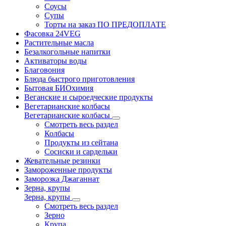
Соусы
Супы
Торты на заказ ПО ПРЕДОПЛАТЕ
Фасовка 24VEG
Растительные масла
Безалкогольные напитки
Активаторы воды
Благовония
Блюда быстрого приготовления
Бытовая БИОхимия
Веганские и сыроедческие продукты
Вегетарианские колбасы
Вегетарианские колбасы
Смотреть весь раздел
Колбасы
Продукты из сейтана
Сосиски и сардельки
Жевательные резинки
Замороженные продукты
Заморозка Джаганнат
Зерна, крупы
Зерна, крупы
Смотреть весь раздел
Зерно
Крупа