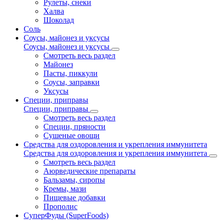
Рулеты, снеки
Халва
Шоколад
Соль
Соусы, майонез и уксусы
Соусы, майонез и уксусы
Смотреть весь раздел
Майонез
Пасты, пиккули
Соусы, заправки
Уксусы
Специи, приправы
Специи, приправы
Смотреть весь раздел
Специи, пряности
Сушеные овощи
Средства для оздоровления и укрепления иммунитета
Средства для оздоровления и укрепления иммунитета
Смотреть весь раздел
Аюрведические препараты
Бальзамы, сиропы
Кремы, мази
Пищевые добавки
Прополис
СуперФуды (SuperFoods)