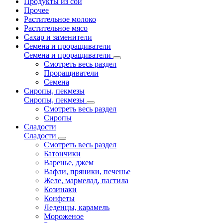
Продукты из сои
Прочее
Растительное молоко
Растительное мясо
Сахар и заменители
Семена и проращиватели
Семена и проращиватели
Смотреть весь раздел
Проращиватели
Семена
Сиропы, пекмезы
Сиропы, пекмезы
Смотреть весь раздел
Сиропы
Сладости
Сладости
Смотреть весь раздел
Батончики
Варенье, джем
Вафли, пряники, печенье
Желе, мармелад, пастила
Козинаки
Конфеты
Леденцы, карамель
Мороженое