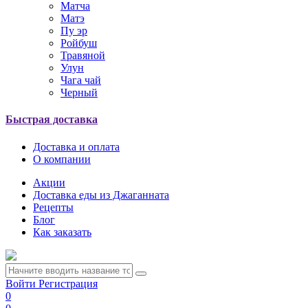
Матча
Матэ
Пу эр
Ройбуш
Травяной
Улун
Чага чай
Черный
Быстрая доставка
Доставка и оплата
О компании
Акции
Доставка еды из Джаганната
Рецепты
Блог
Как заказать
Войти
Регистрация
0