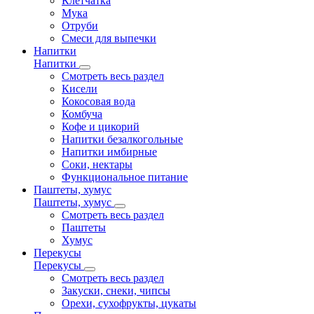
Клетчатка
Мука
Отруби
Смеси для выпечки
Напитки
Напитки
Смотреть весь раздел
Кисели
Кокосовая вода
Комбуча
Кофе и цикорий
Напитки безалкогольные
Напитки имбирные
Соки, нектары
Функциональное питание
Паштеты, хумус
Паштеты, хумус
Смотреть весь раздел
Паштеты
Хумус
Перекусы
Перекусы
Смотреть весь раздел
Закуски, снеки, чипсы
Орехи, сухофрукты, цукаты