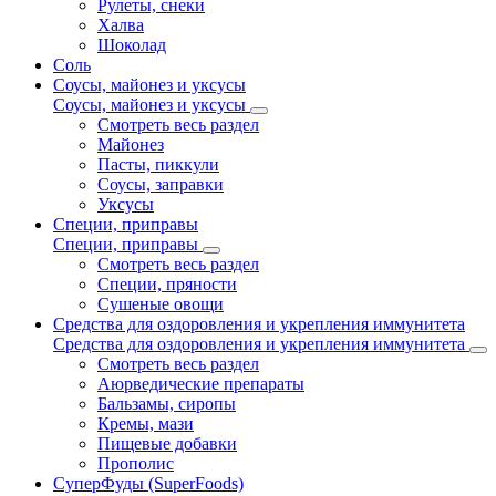
Рулеты, снеки
Халва
Шоколад
Соль
Соусы, майонез и уксусы
Соусы, майонез и уксусы
Смотреть весь раздел
Майонез
Пасты, пиккули
Соусы, заправки
Уксусы
Специи, приправы
Специи, приправы
Смотреть весь раздел
Специи, пряности
Сушеные овощи
Средства для оздоровления и укрепления иммунитета
Средства для оздоровления и укрепления иммунитета
Смотреть весь раздел
Аюрведические препараты
Бальзамы, сиропы
Кремы, мази
Пищевые добавки
Прополис
СуперФуды (SuperFoods)