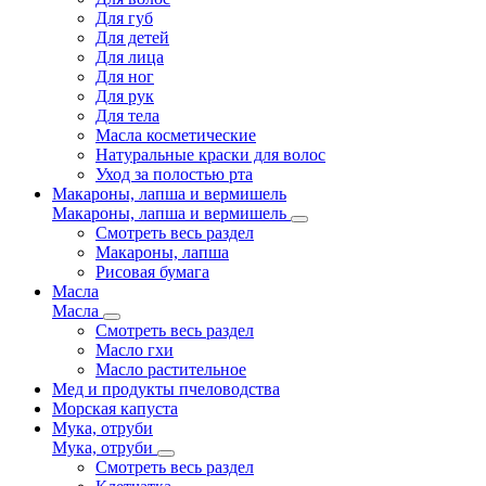
Для губ
Для детей
Для лица
Для ног
Для рук
Для тела
Масла косметические
Натуральные краски для волос
Уход за полостью рта
Макароны, лапша и вермишель
Макароны, лапша и вермишель
Смотреть весь раздел
Макароны, лапша
Рисовая бумага
Масла
Масла
Смотреть весь раздел
Масло гхи
Масло растительное
Мед и продукты пчеловодства
Морская капуста
Мука, отруби
Мука, отруби
Смотреть весь раздел