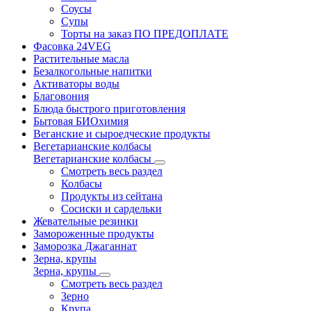
Соусы
Супы
Торты на заказ ПО ПРЕДОПЛАТЕ
Фасовка 24VEG
Растительные масла
Безалкогольные напитки
Активаторы воды
Благовония
Блюда быстрого приготовления
Бытовая БИОхимия
Веганские и сыроедческие продукты
Вегетарианские колбасы
Вегетарианские колбасы
Смотреть весь раздел
Колбасы
Продукты из сейтана
Сосиски и сардельки
Жевательные резинки
Замороженные продукты
Заморозка Джаганнат
Зерна, крупы
Зерна, крупы
Смотреть весь раздел
Зерно
Крупа