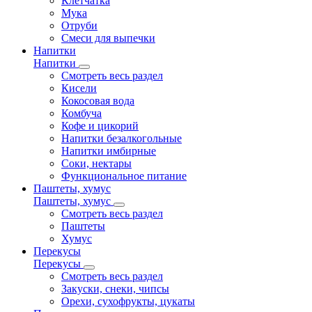
Клетчатка
Мука
Отруби
Смеси для выпечки
Напитки
Напитки
Смотреть весь раздел
Кисели
Кокосовая вода
Комбуча
Кофе и цикорий
Напитки безалкогольные
Напитки имбирные
Соки, нектары
Функциональное питание
Паштеты, хумус
Паштеты, хумус
Смотреть весь раздел
Паштеты
Хумус
Перекусы
Перекусы
Смотреть весь раздел
Закуски, снеки, чипсы
Орехи, сухофрукты, цукаты