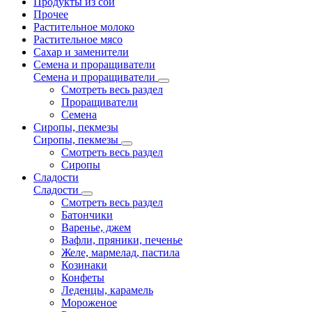
Продукты из сои
Прочее
Растительное молоко
Растительное мясо
Сахар и заменители
Семена и проращиватели
Семена и проращиватели
Смотреть весь раздел
Проращиватели
Семена
Сиропы, пекмезы
Сиропы, пекмезы
Смотреть весь раздел
Сиропы
Сладости
Сладости
Смотреть весь раздел
Батончики
Варенье, джем
Вафли, пряники, печенье
Желе, мармелад, пастила
Козинаки
Конфеты
Леденцы, карамель
Мороженое