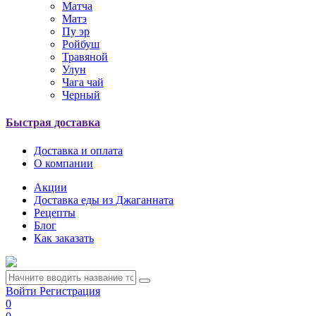
Матча
Матэ
Пу эр
Ройбуш
Травяной
Улун
Чага чай
Черный
Быстрая доставка
Доставка и оплата
О компании
Акции
Доставка еды из Джаганната
Рецепты
Блог
Как заказать
Войти
Регистрация
0