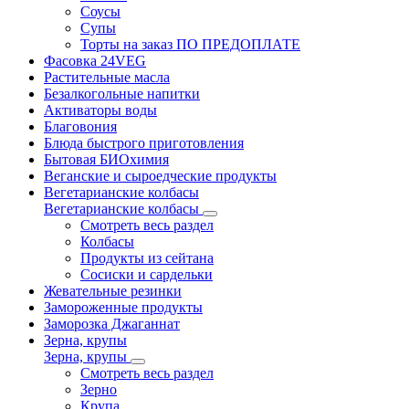
Соусы
Супы
Торты на заказ ПО ПРЕДОПЛАТЕ
Фасовка 24VEG
Растительные масла
Безалкогольные напитки
Активаторы воды
Благовония
Блюда быстрого приготовления
Бытовая БИОхимия
Веганские и сыроедческие продукты
Вегетарианские колбасы
Вегетарианские колбасы
Смотреть весь раздел
Колбасы
Продукты из сейтана
Сосиски и сардельки
Жевательные резинки
Замороженные продукты
Заморозка Джаганнат
Зерна, крупы
Зерна, крупы
Смотреть весь раздел
Зерно
Крупа