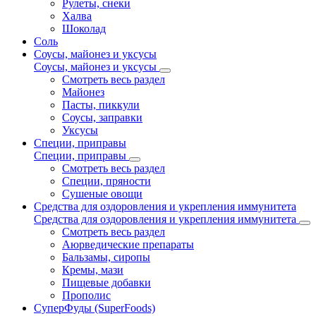
Рулеты, снеки
Халва
Шоколад
Соль
Соусы, майонез и уксусы
Соусы, майонез и уксусы
Смотреть весь раздел
Майонез
Пасты, пиккули
Соусы, заправки
Уксусы
Специи, приправы
Специи, приправы
Смотреть весь раздел
Специи, пряности
Сушеные овощи
Средства для оздоровления и укрепления иммунитета
Средства для оздоровления и укрепления иммунитета
Смотреть весь раздел
Аюрведические препараты
Бальзамы, сиропы
Кремы, мази
Пищевые добавки
Прополис
СуперФуды (SuperFoods)