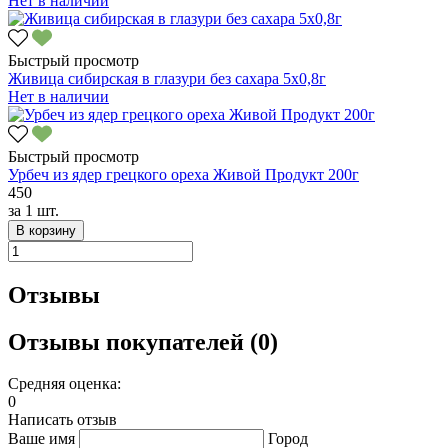
Нет в наличии
Быстрый просмотр
Живица сибирская в глазури без сахара 5х0,8г
Нет в наличии
Быстрый просмотр
Урбеч из ядер грецкого ореха Живой Продукт 200г
450
за
1 шт.
В корзину
Отзывы
Отзывы покупателей (0)
Средняя оценка:
0
Написать отзыв
Ваше имя
Город