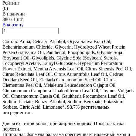
Рейтинг
(0)
В наличии
380
/
1 шт.
В корзину
Состав: Aqua, Cetearyl Alcohol, Oryza Sativa Bran Oil,
Behentrimonium Chloride, Glycerin, Hydrolyzed Wheat Protein,
Persea Gratissima Oil, Panthenol, Phospholipids, Glycine Soja
(Soybean) Oil, Glycolipids, Glycine Soja (Soybean) Sterols,
Tocopheryl Acetate, Lauryl Glucoside, Hypericum Perforatum
Flower Extract, Mentha Arvensis Leaf Oil, Citrus Sinensis Peel Oil,
Citrus Reticulata Leaf Oil, Citrus Aurantifolia Leaf Oil, Cedrus
Deodara Seed Oil, Elettaria Cardamomum Seed Oil, Citrus
Clementina Peel Oil, Melaleuca Leucadendron Cajaput Oil,
Cinnamomum Camphora Linalooliferum Leaf Oil, Thymus Vulgaris
Oil, Cinnamomum Cassia Oil, Gaultheria Procumbens Leaf Oil,
Sodium Lactate, Benzyl Alcohol, Sodium Benzoate, Potassium
Sorbate, Citric Acid, Limonene*. 98,7% растительных
ингредиентов.
Для всех типов волос, при жирных корнях. Профилактика
перхоти.
Природная формула бальзама обеспечивает надежный уход и