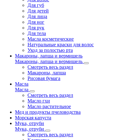
Для губ
Для детей
Для лица
Для ног
Для рук
Для тела
Масла косметические
Натуральные краски для волос
Уход за полостью рта
Макароны, лапша и вермишель
Макароны, лапша и вермишель
Смотреть весь раздел
Макароны, лапша
Рисовая бумага
Масла
Масла
Смотреть весь раздел
Масло гхи
Масло растительное
Мед и продукты пчеловодства
Морская капуста
Мука, отруби
Мука, отруби
Смотреть весь раздел