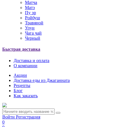
Матча
Матэ
Пу эр
Ройбуш
Травяной
Улун
Чага чай
Черный
Быстрая доставка
Доставка и оплата
О компании
Акции
Доставка еды из Джаганната
Рецепты
Блог
Как заказать
Войти
Регистрация
0