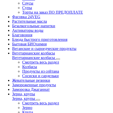
Соусы
Супы
Торты на заказ ПО ПРЕДОПЛАТЕ
Фасовка 24VEG
Растительные масла
Безалкогольные напитки
Активаторы воды
Благовония
Блюда быстрого приготовления
Бытовая БИОхимия
Веганские и сыроедческие продукты
Вегетарианские колбасы
Вегетарианские колбасы
Смотреть весь раздел
Колбасы
Продукты из сейтана
Сосиски и сардельки
Жевательные резинки
Замороженные продукты
Заморозка Джаганнат
Зерна, крупы
Зерна, крупы
Смотреть весь раздел
Зерно
Крупа