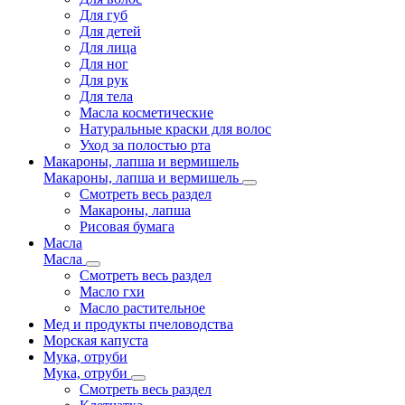
Для губ
Для детей
Для лица
Для ног
Для рук
Для тела
Масла косметические
Натуральные краски для волос
Уход за полостью рта
Макароны, лапша и вермишель
Макароны, лапша и вермишель
Смотреть весь раздел
Макароны, лапша
Рисовая бумага
Масла
Масла
Смотреть весь раздел
Масло гхи
Масло растительное
Мед и продукты пчеловодства
Морская капуста
Мука, отруби
Мука, отруби
Смотреть весь раздел