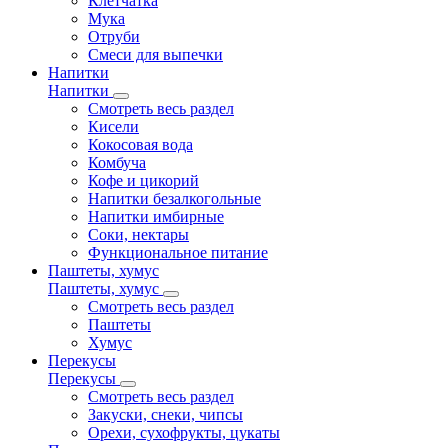
Клетчатка
Мука
Отруби
Смеси для выпечки
Напитки
Напитки
Смотреть весь раздел
Кисели
Кокосовая вода
Комбуча
Кофе и цикорий
Напитки безалкогольные
Напитки имбирные
Соки, нектары
Функциональное питание
Паштеты, хумус
Паштеты, хумус
Смотреть весь раздел
Паштеты
Хумус
Перекусы
Перекусы
Смотреть весь раздел
Закуски, снеки, чипсы
Орехи, сухофрукты, цукаты