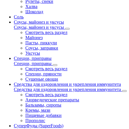
Рулеты, снеки
Халва
Шоколад
Соль
Соусы, майонез и уксусы
Соусы, майонез и уксусы
Смотреть весь раздел
Майонез
Пасты, пиккули
Соусы, заправки
Уксусы
Специи, приправы
Специи, приправы
Смотреть весь раздел
Специи, пряности
Сушеные овощи
Средства для оздоровления и укрепления иммунитета
Средства для оздоровления и укрепления иммунитета
Смотреть весь раздел
Аюрведические препараты
Бальзамы, сиропы
Кремы, мази
Пищевые добавки
Прополис
СуперФуды (SuperFoods)