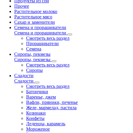
Продукты из сои
Прочее
Растительное молоко
Растительное мясо
Сахар и заменители
Семена и проращиватели
Семена и проращиватели
Смотреть весь раздел
Проращиватели
Семена
Сиропы, пекмезы
Сиропы, пекмезы
Смотреть весь раздел
Сиропы
Сладости
Сладости
Смотреть весь раздел
Батончики
Варенье, джем
Вафли, пряники, печенье
Желе, мармелад, пастила
Козинаки
Конфеты
Леденцы, карамель
Мороженое