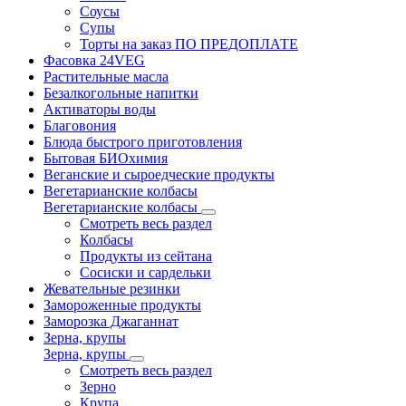
Соусы
Супы
Торты на заказ ПО ПРЕДОПЛАТЕ
Фасовка 24VEG
Растительные масла
Безалкогольные напитки
Активаторы воды
Благовония
Блюда быстрого приготовления
Бытовая БИОхимия
Веганские и сыроедческие продукты
Вегетарианские колбасы
Вегетарианские колбасы
Смотреть весь раздел
Колбасы
Продукты из сейтана
Сосиски и сардельки
Жевательные резинки
Замороженные продукты
Заморозка Джаганнат
Зерна, крупы
Зерна, крупы
Смотреть весь раздел
Зерно
Крупа