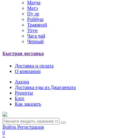
Матча
Матэ
Пу эр
Ройбуш
Травяной
Улун
Чага чай
Черный
Быстрая доставка
Доставка и оплата
О компании
Акции
Доставка еды из Джаганната
Рецепты
Блог
Как заказать
Войти
Регистрация
0