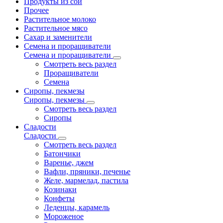
Продукты из сои
Прочее
Растительное молоко
Растительное мясо
Сахар и заменители
Семена и проращиватели
Семена и проращиватели
Смотреть весь раздел
Проращиватели
Семена
Сиропы, пекмезы
Сиропы, пекмезы
Смотреть весь раздел
Сиропы
Сладости
Сладости
Смотреть весь раздел
Батончики
Варенье, джем
Вафли, пряники, печенье
Желе, мармелад, пастила
Козинаки
Конфеты
Леденцы, карамель
Мороженое