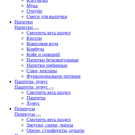
Клетчатка
Мука
Отруби
Смеси для выпечки
Напитки
Напитки
Смотреть весь раздел
Кисели
Кокосовая вода
Комбуча
Кофе и цикорий
Напитки безалкогольные
Напитки имбирные
Соки, нектары
Функциональное питание
Паштеты, хумус
Паштеты, хумус
Смотреть весь раздел
Паштеты
Хумус
Перекусы
Перекусы
Смотреть весь раздел
Закуски, снеки, чипсы
Орехи, сухофрукты, цукаты