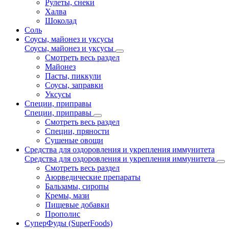
Рулеты, снеки
Халва
Шоколад
Соль
Соусы, майонез и уксусы
Соусы, майонез и уксусы
Смотреть весь раздел
Майонез
Пасты, пиккули
Соусы, заправки
Уксусы
Специи, приправы
Специи, приправы
Смотреть весь раздел
Специи, пряности
Сушеные овощи
Средства для оздоровления и укрепления иммунитета
Средства для оздоровления и укрепления иммунитета
Смотреть весь раздел
Аюрведические препараты
Бальзамы, сиропы
Кремы, мази
Пищевые добавки
Прополис
СуперФуды (SuperFoods)