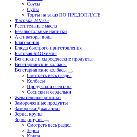
Соусы
Супы
Торты на заказ ПО ПРЕДОПЛАТЕ
Фасовка 24VEG
Растительные масла
Безалкогольные напитки
Активаторы воды
Благовония
Блюда быстрого приготовления
Бытовая БИОхимия
Веганские и сыроедческие продукты
Вегетарианские колбасы
Вегетарианские колбасы
Смотреть весь раздел
Колбасы
Продукты из сейтана
Сосиски и сардельки
Жевательные резинки
Замороженные продукты
Заморозка Джаганнат
Зерна, крупы
Зерна, крупы
Смотреть весь раздел
Зерно
Крупа