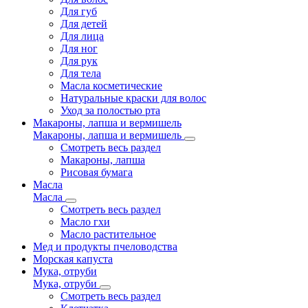
Для губ
Для детей
Для лица
Для ног
Для рук
Для тела
Масла косметические
Натуральные краски для волос
Уход за полостью рта
Макароны, лапша и вермишель
Макароны, лапша и вермишель
Смотреть весь раздел
Макароны, лапша
Рисовая бумага
Масла
Масла
Смотреть весь раздел
Масло гхи
Масло растительное
Мед и продукты пчеловодства
Морская капуста
Мука, отруби
Мука, отруби
Смотреть весь раздел