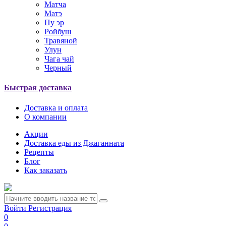
Матча
Матэ
Пу эр
Ройбуш
Травяной
Улун
Чага чай
Черный
Быстрая доставка
Доставка и оплата
О компании
Акции
Доставка еды из Джаганната
Рецепты
Блог
Как заказать
Войти
Регистрация
0