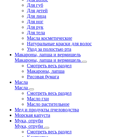
Для губ
Для детей
Для лица
Для ног
Для рук
Для тела
Масла косметические
Натуральные краски для волос
Уход за полостью рта
Макароны, лапша и вермишель
Макароны, лапша и вермишель
Смотреть весь раздел
Макароны, лапша
Рисовая бумага
Масла
Масла
Смотреть весь раздел
Масло гхи
Масло растительное
Мед и продукты пчеловодства
Морская капуста
Мука, отруби
Мука, отруби
Смотреть весь раздел