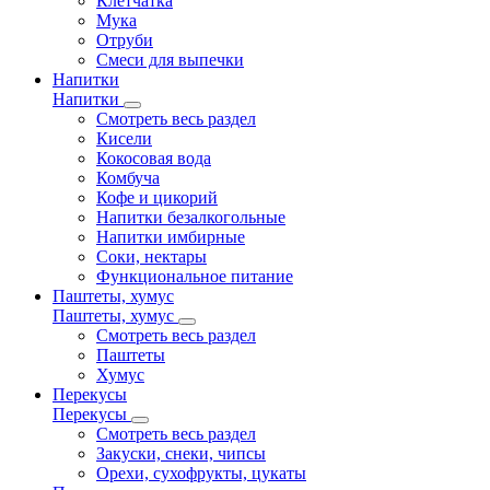
Клетчатка
Мука
Отруби
Смеси для выпечки
Напитки
Напитки
Смотреть весь раздел
Кисели
Кокосовая вода
Комбуча
Кофе и цикорий
Напитки безалкогольные
Напитки имбирные
Соки, нектары
Функциональное питание
Паштеты, хумус
Паштеты, хумус
Смотреть весь раздел
Паштеты
Хумус
Перекусы
Перекусы
Смотреть весь раздел
Закуски, снеки, чипсы
Орехи, сухофрукты, цукаты