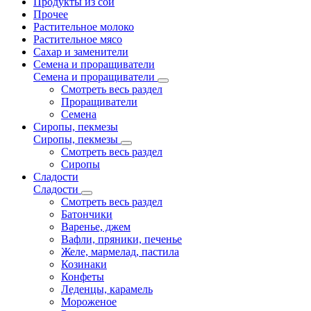
Продукты из сои
Прочее
Растительное молоко
Растительное мясо
Сахар и заменители
Семена и проращиватели
Семена и проращиватели
Смотреть весь раздел
Проращиватели
Семена
Сиропы, пекмезы
Сиропы, пекмезы
Смотреть весь раздел
Сиропы
Сладости
Сладости
Смотреть весь раздел
Батончики
Варенье, джем
Вафли, пряники, печенье
Желе, мармелад, пастила
Козинаки
Конфеты
Леденцы, карамель
Мороженое