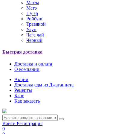
Матча
Матэ
Пу эр
Ройбуш
Травяной
Улун
Чага чай
Черный
Быстрая доставка
Доставка и оплата
О компании
Акции
Доставка еды из Джаганната
Рецепты
Блог
Как заказать
Войти
Регистрация
0