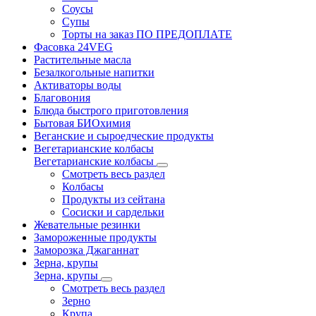
Соусы
Супы
Торты на заказ ПО ПРЕДОПЛАТЕ
Фасовка 24VEG
Растительные масла
Безалкогольные напитки
Активаторы воды
Благовония
Блюда быстрого приготовления
Бытовая БИОхимия
Веганские и сыроедческие продукты
Вегетарианские колбасы
Вегетарианские колбасы
Смотреть весь раздел
Колбасы
Продукты из сейтана
Сосиски и сардельки
Жевательные резинки
Замороженные продукты
Заморозка Джаганнат
Зерна, крупы
Зерна, крупы
Смотреть весь раздел
Зерно
Крупа