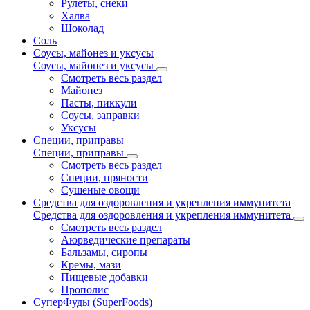
Рулеты, снеки
Халва
Шоколад
Соль
Соусы, майонез и уксусы
Соусы, майонез и уксусы
Смотреть весь раздел
Майонез
Пасты, пиккули
Соусы, заправки
Уксусы
Специи, приправы
Специи, приправы
Смотреть весь раздел
Специи, пряности
Сушеные овощи
Средства для оздоровления и укрепления иммунитета
Средства для оздоровления и укрепления иммунитета
Смотреть весь раздел
Аюрведические препараты
Бальзамы, сиропы
Кремы, мази
Пищевые добавки
Прополис
СуперФуды (SuperFoods)