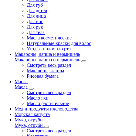
Для губ
Для детей
Для лица
Для ног
Для рук
Для тела
Масла косметические
Натуральные краски для волос
Уход за полостью рта
Макароны, лапша и вермишель
Макароны, лапша и вермишель
Смотреть весь раздел
Макароны, лапша
Рисовая бумага
Масла
Масла
Смотреть весь раздел
Масло гхи
Масло растительное
Мед и продукты пчеловодства
Морская капуста
Мука, отруби
Мука, отруби
Смотреть весь раздел