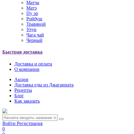
Матча
Матэ
Пу эр
Ройбуш
Травяной
Улун
Чага чай
Черный
Быстрая доставка
Доставка и оплата
О компании
Акции
Доставка еды из Джаганната
Рецепты
Блог
Как заказать
Войти
Регистрация
0