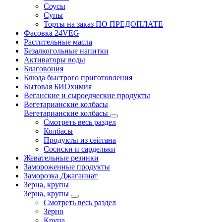
Соусы
Супы
Торты на заказ ПО ПРЕДОПЛАТЕ
Фасовка 24VEG
Растительные масла
Безалкогольные напитки
Активаторы воды
Благовония
Блюда быстрого приготовления
Бытовая БИОхимия
Веганские и сыроедческие продукты
Вегетарианские колбасы
Вегетарианские колбасы
Смотреть весь раздел
Колбасы
Продукты из сейтана
Сосиски и сардельки
Жевательные резинки
Замороженные продукты
Заморозка Джаганнат
Зерна, крупы
Зерна, крупы
Смотреть весь раздел
Зерно
Крупа