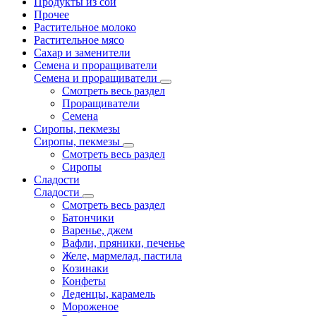
Продукты из сои
Прочее
Растительное молоко
Растительное мясо
Сахар и заменители
Семена и проращиватели
Семена и проращиватели
Смотреть весь раздел
Проращиватели
Семена
Сиропы, пекмезы
Сиропы, пекмезы
Смотреть весь раздел
Сиропы
Сладости
Сладости
Смотреть весь раздел
Батончики
Варенье, джем
Вафли, пряники, печенье
Желе, мармелад, пастила
Козинаки
Конфеты
Леденцы, карамель
Мороженое