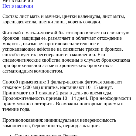
Нет в наличии
Нет в наличии
Состав: лист мать-и-мачехи, цветки календулы, лист мяты,
корень девясила, цветки липы, корень солодки.
Фиточай с мать-и-мачехой благотворно влияет на слизистую
бронхов, защищая ее, размягчает и облегчает отхождение
мокроты, оказывает противовоспалительное и
успокаивающее действие на слизистые трахеи и бронхов,
способствует их регенерации и заживлению. Его
спазмолитические свойства полезны в случаях бронхоспазма
при бронхиальной астме и хронических бронхитах с
астматоидным компонентом.
Способ применения: 1 фильтр-пакетик фиточая заливают
стаканом (200 мл) кипятка, настаивают 10–15 минут.
Принимают по 1 стакану 2 раза в день во время еды.
Продолжительность приема 10 - 14 дней. При необходимости
прием можно повторить. Возможны повторные приемы в
течение года.
Противопоказания: индивидуальная непереносимость
компонентов, беременность, период лактации.
Страна-производитель
Россия