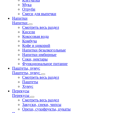
Клетчатка
Мука
Отруби
Смеси для выпечки
Напитки
Напитки
Смотреть весь раздел
Кисели
Кокосовая вода
Комбуча
Кофе и цикорий
Напитки безалкогольные
Напитки имбирные
Соки, нектары
Функциональное питание
Паштеты, хумус
Паштеты, хумус
Смотреть весь раздел
Паштеты
Хумус
Перекусы
Перекусы
Смотреть весь раздел
Закуски, снеки, чипсы
Орехи, сухофрукты, цукаты