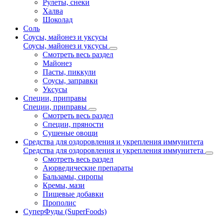
Рулеты, снеки
Халва
Шоколад
Соль
Соусы, майонез и уксусы
Соусы, майонез и уксусы
Смотреть весь раздел
Майонез
Пасты, пиккули
Соусы, заправки
Уксусы
Специи, приправы
Специи, приправы
Смотреть весь раздел
Специи, пряности
Сушеные овощи
Средства для оздоровления и укрепления иммунитета
Средства для оздоровления и укрепления иммунитета
Смотреть весь раздел
Аюрведические препараты
Бальзамы, сиропы
Кремы, мази
Пищевые добавки
Прополис
СуперФуды (SuperFoods)