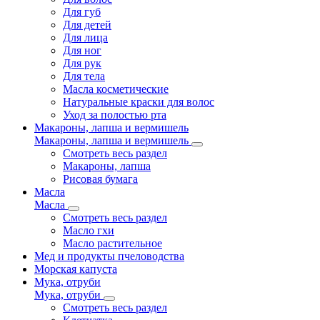
Для губ
Для детей
Для лица
Для ног
Для рук
Для тела
Масла косметические
Натуральные краски для волос
Уход за полостью рта
Макароны, лапша и вермишель
Макароны, лапша и вермишель
Смотреть весь раздел
Макароны, лапша
Рисовая бумага
Масла
Масла
Смотреть весь раздел
Масло гхи
Масло растительное
Мед и продукты пчеловодства
Морская капуста
Мука, отруби
Мука, отруби
Смотреть весь раздел