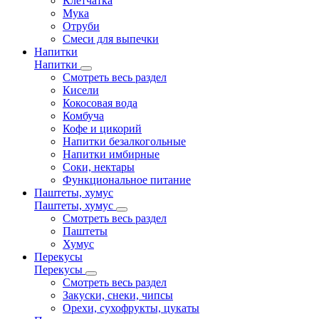
Клетчатка
Мука
Отруби
Смеси для выпечки
Напитки
Напитки
Смотреть весь раздел
Кисели
Кокосовая вода
Комбуча
Кофе и цикорий
Напитки безалкогольные
Напитки имбирные
Соки, нектары
Функциональное питание
Паштеты, хумус
Паштеты, хумус
Смотреть весь раздел
Паштеты
Хумус
Перекусы
Перекусы
Смотреть весь раздел
Закуски, снеки, чипсы
Орехи, сухофрукты, цукаты