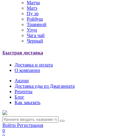
Матча
Матэ
Пу эр
Ройбуш
Травяной
Улун
Чага чай
Черный
Быстрая доставка
Доставка и оплата
О компании
Акции
Доставка еды из Джаганната
Рецепты
Блог
Как заказать
Войти
Регистрация
0