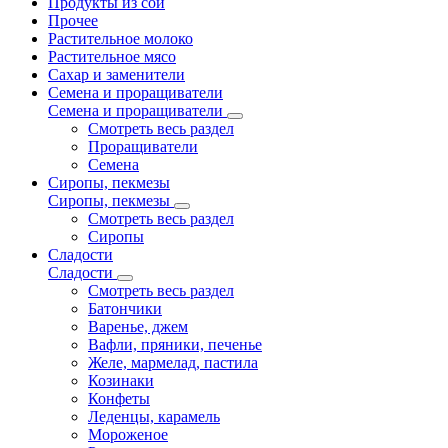
Продукты из сои
Прочее
Растительное молоко
Растительное мясо
Сахар и заменители
Семена и проращиватели
Семена и проращиватели
Смотреть весь раздел
Проращиватели
Семена
Сиропы, пекмезы
Сиропы, пекмезы
Смотреть весь раздел
Сиропы
Сладости
Сладости
Смотреть весь раздел
Батончики
Варенье, джем
Вафли, пряники, печенье
Желе, мармелад, пастила
Козинаки
Конфеты
Леденцы, карамель
Мороженое