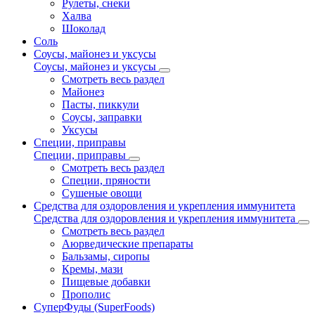
Рулеты, снеки
Халва
Шоколад
Соль
Соусы, майонез и уксусы
Соусы, майонез и уксусы
Смотреть весь раздел
Майонез
Пасты, пиккули
Соусы, заправки
Уксусы
Специи, приправы
Специи, приправы
Смотреть весь раздел
Специи, пряности
Сушеные овощи
Средства для оздоровления и укрепления иммунитета
Средства для оздоровления и укрепления иммунитета
Смотреть весь раздел
Аюрведические препараты
Бальзамы, сиропы
Кремы, мази
Пищевые добавки
Прополис
СуперФуды (SuperFoods)