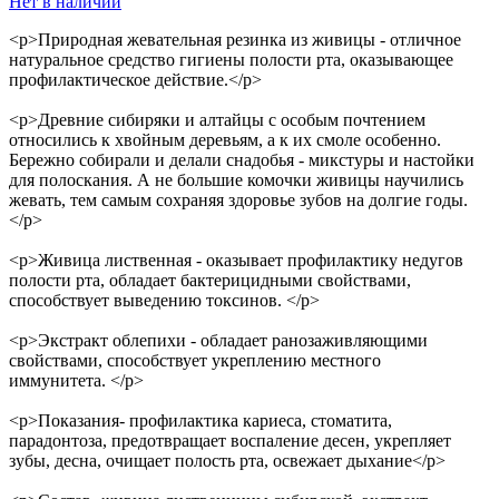
Нет в наличии
<p>Природная жевательная резинка из живицы - отличное
натуральное средство гигиены полости рта, оказывающее
профилактическое действие.</p>
<p>Древние сибиряки и алтайцы с особым почтением
относились к хвойным деревьям, а к их смоле особенно.
Бережно собирали и делали снадобья - микстуры и настойки
для полоскания. А не большие комочки живицы научились
жевать, тем самым сохраняя здоровье зубов на долгие годы.
</p>
<p>Живица лиственная - оказывает профилактику недугов
полости рта, обладает бактерицидными свойствами,
способствует выведению токсинов. </p>
<p>Экстракт облепихи - обладает ранозаживляющими
свойствами, способствует укреплению местного
иммунитета. </p>
<p>Показания- профилактика кариеса, стоматита,
парадонтоза, предотвращает воспаление десен, укрепляет
зубы, десна, очищает полость рта, освежает дыхание</p>