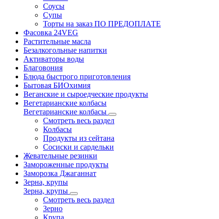
Соусы
Супы
Торты на заказ ПО ПРЕДОПЛАТЕ
Фасовка 24VEG
Растительные масла
Безалкогольные напитки
Активаторы воды
Благовония
Блюда быстрого приготовления
Бытовая БИОхимия
Веганские и сыроедческие продукты
Вегетарианские колбасы
Вегетарианские колбасы
Смотреть весь раздел
Колбасы
Продукты из сейтана
Сосиски и сардельки
Жевательные резинки
Замороженные продукты
Заморозка Джаганнат
Зерна, крупы
Зерна, крупы
Смотреть весь раздел
Зерно
Крупа