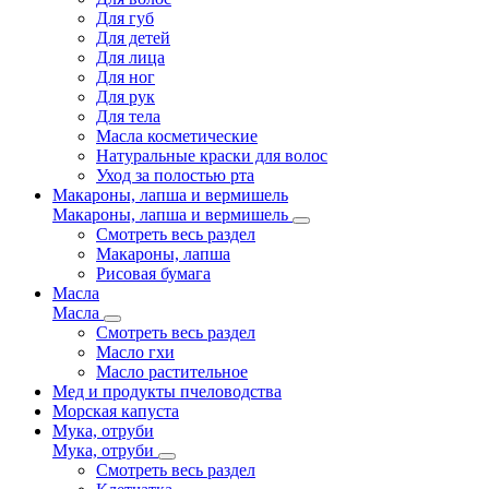
Для губ
Для детей
Для лица
Для ног
Для рук
Для тела
Масла косметические
Натуральные краски для волос
Уход за полостью рта
Макароны, лапша и вермишель
Макароны, лапша и вермишель
Смотреть весь раздел
Макароны, лапша
Рисовая бумага
Масла
Масла
Смотреть весь раздел
Масло гхи
Масло растительное
Мед и продукты пчеловодства
Морская капуста
Мука, отруби
Мука, отруби
Смотреть весь раздел