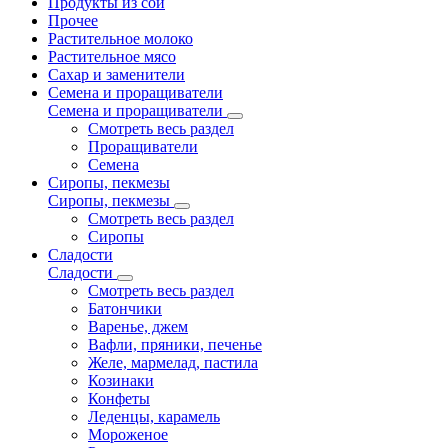
Продукты из сои
Прочее
Растительное молоко
Растительное мясо
Сахар и заменители
Семена и проращиватели
Семена и проращиватели
Смотреть весь раздел
Проращиватели
Семена
Сиропы, пекмезы
Сиропы, пекмезы
Смотреть весь раздел
Сиропы
Сладости
Сладости
Смотреть весь раздел
Батончики
Варенье, джем
Вафли, пряники, печенье
Желе, мармелад, пастила
Козинаки
Конфеты
Леденцы, карамель
Мороженое