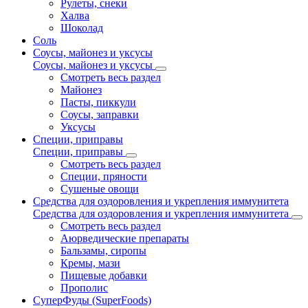
Рулеты, снеки
Халва
Шоколад
Соль
Соусы, майонез и уксусы
Соусы, майонез и уксусы
Смотреть весь раздел
Майонез
Пасты, пиккули
Соусы, заправки
Уксусы
Специи, приправы
Специи, приправы
Смотреть весь раздел
Специи, пряности
Сушеные овощи
Средства для оздоровления и укрепления иммунитета
Средства для оздоровления и укрепления иммунитета
Смотреть весь раздел
Аюрведические препараты
Бальзамы, сиропы
Кремы, мази
Пищевые добавки
Прополис
СуперФуды (SuperFoods)