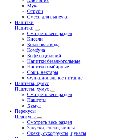
Клетчатка
Мука
Отруби
Смеси для выпечки
Напитки
Напитки
Смотреть весь раздел
Кисели
Кокосовая вода
Комбуча
Кофе и цикорий
Напитки безалкогольные
Напитки имбирные
Соки, нектары
Функциональное питание
Паштеты, хумус
Паштеты, хумус
Смотреть весь раздел
Паштеты
Хумус
Перекусы
Перекусы
Смотреть весь раздел
Закуски, снеки, чипсы
Орехи, сухофрукты, цукаты