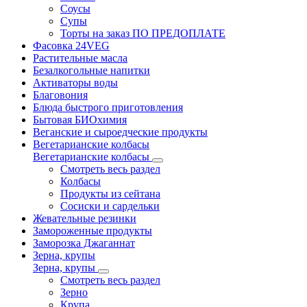
Соусы
Супы
Торты на заказ ПО ПРЕДОПЛАТЕ
Фасовка 24VEG
Растительные масла
Безалкогольные напитки
Активаторы воды
Благовония
Блюда быстрого приготовления
Бытовая БИОхимия
Веганские и сыроедческие продукты
Вегетарианские колбасы
Вегетарианские колбасы
Смотреть весь раздел
Колбасы
Продукты из сейтана
Сосиски и сардельки
Жевательные резинки
Замороженные продукты
Заморозка Джаганнат
Зерна, крупы
Зерна, крупы
Смотреть весь раздел
Зерно
Крупа