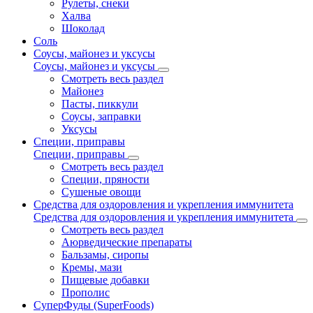
Рулеты, снеки
Халва
Шоколад
Соль
Соусы, майонез и уксусы
Соусы, майонез и уксусы
Смотреть весь раздел
Майонез
Пасты, пиккули
Соусы, заправки
Уксусы
Специи, приправы
Специи, приправы
Смотреть весь раздел
Специи, пряности
Сушеные овощи
Средства для оздоровления и укрепления иммунитета
Средства для оздоровления и укрепления иммунитета
Смотреть весь раздел
Аюрведические препараты
Бальзамы, сиропы
Кремы, мази
Пищевые добавки
Прополис
СуперФуды (SuperFoods)