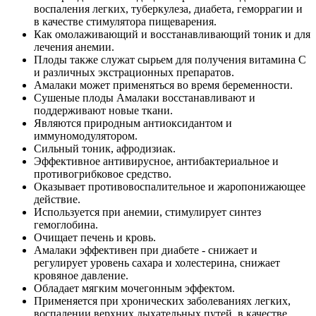
воспаления легких, туберкулеза, диабета, геморрагии и
в качестве стимулятора пищеварения.
Как омолаживающий и восстанавливающий тоник и для
лечения анемии.
Плоды также служат сырьем для получения витамина С
и различных экстрационных препаратов.
Амалаки может применяться во время беременности.
Сушеные плоды Амалаки восстанавливают и
поддерживают новые ткани.
Являются природным антиоксидантом и
иммуномодулятором.
Сильный тоник, афродизиак.
Эффективное антивирусное, антибактериальное и
противогрибковое средство.
Оказывает противовоспалительное и жаропонижающее
действие.
Используется при анемии, стимулирует синтез
гемоглобина.
Очищает печень и кровь.
Амалаки эффективен при диабете - снижает и
регулирует уровень сахара и холестерина, снижает
кровяное давление.
Обладает мягким мочегонным эффектом.
Применяется при хронических заболеваниях легких,
воспалении верхних дыхательных путей, в качестве