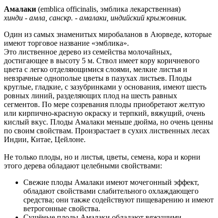
Амалаки
(emblica officinalis, эмблика лекарственная)
хинди - амла, санскр. - амалаки, индийский крыжовник.
Один из самых знаменитых миробаланов в Аюрведе, которые
имеют торговое название «эмблика».
Это лиственное дерево из семейства молочайных,
достигающее в высоту 5 м. Ствол имеет кору коричневого
цвета с легко отделяющимися слоями, мелкие листья и
невзрачные однополые цветы в пазухах листьев. Плоды
круглые, гладкие, с зазубринками у основания, имеют шесть
ровных линий, разделяющих плод на шесть равных
сегментов. По мере созревания плоды приобретают желтую
или кирпично-красную окраску и терпкий, вяжущий, очень
кислый вкус. Плоды Амалаки меньше дюйма, но очень ценны
по своим свойствам. Произрастает в сухих лиственных лесах
Индии, Китае, Цейлоне.
Не только плоды, но и листья, цветы, семена, кора и корни
этого дерева обладают целебными свойствами:
Свежие плоды Амалаки имеют мочегонный эффект,
обладают свойствами слабительного охлаждающего
средства; они также содействуют пищеварению и имеют
ветрогонные свойства.
Сушёные плоды Амалаки обладают вяжущими