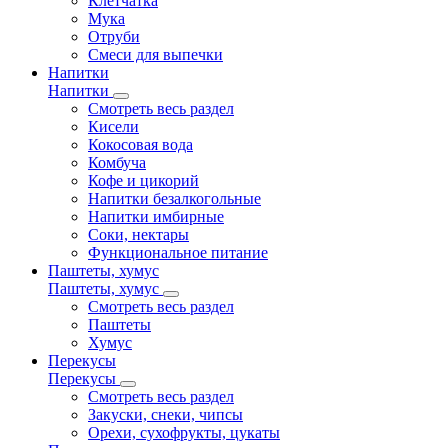
Клетчатка
Мука
Отруби
Смеси для выпечки
Напитки
Напитки
Смотреть весь раздел
Кисели
Кокосовая вода
Комбуча
Кофе и цикорий
Напитки безалкогольные
Напитки имбирные
Соки, нектары
Функциональное питание
Паштеты, хумус
Паштеты, хумус
Смотреть весь раздел
Паштеты
Хумус
Перекусы
Перекусы
Смотреть весь раздел
Закуски, снеки, чипсы
Орехи, сухофрукты, цукаты