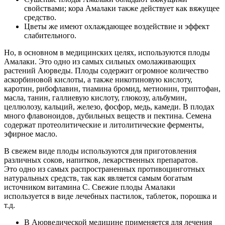
свойствами; кора Амалаки также действует как вяжущее
средство.
Цветы же имеют охлаждающее воздействие и эффект
слабительного.
Но, в основном в медицинских целях, используются плоды
Амалаки. Это одно из самых сильных омолаживающих
растений Аюрведы. Плоды содержит огромное количество
аскорбиновой кислоты, а также никотиновую кислоту,
каротин, рибофлавин, тиамина бромид, метионин, триптофан,
масла, танин, галлиевую кислоту, глюкозу, альбумин,
целлюлозу, кальций, железо, фосфор, медь, камеди. В плодах
много флавоноидов, дубильных веществ и пектина. Семена
содержат протеолитические и литолитические ферменты,
эфирное масло.
В свежем виде плоды используются для приготовления
различных соков, напитков, лекарственных препаратов.
Это одно из самых распространенных противоцинготных
натуральных средств, так как является самым богатым
источником витамина С. Свежие плоды Амалаки
используется в виде лечебных пастилок, таблеток, порошка и
т.д.
В Аюрведической медицине применяется для лечения