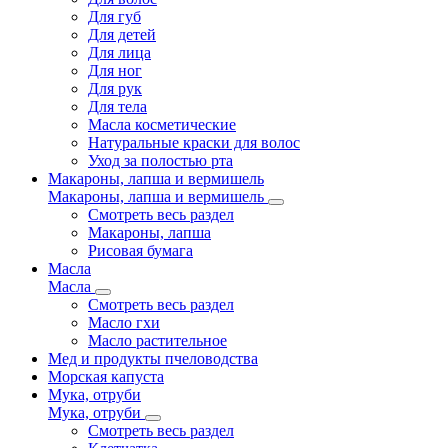
Для губ
Для детей
Для лица
Для ног
Для рук
Для тела
Масла косметические
Натуральные краски для волос
Уход за полостью рта
Макароны, лапша и вермишель
Макароны, лапша и вермишель
Смотреть весь раздел
Макароны, лапша
Рисовая бумага
Масла
Масла
Смотреть весь раздел
Масло гхи
Масло растительное
Мед и продукты пчеловодства
Морская капуста
Мука, отруби
Мука, отруби
Смотреть весь раздел