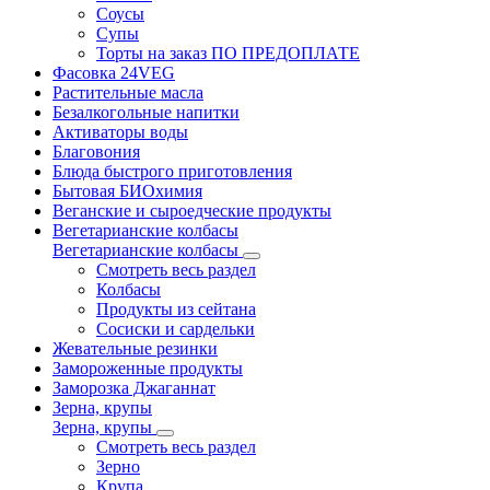
Соусы
Супы
Торты на заказ ПО ПРЕДОПЛАТЕ
Фасовка 24VEG
Растительные масла
Безалкогольные напитки
Активаторы воды
Благовония
Блюда быстрого приготовления
Бытовая БИОхимия
Веганские и сыроедческие продукты
Вегетарианские колбасы
Вегетарианские колбасы
Смотреть весь раздел
Колбасы
Продукты из сейтана
Сосиски и сардельки
Жевательные резинки
Замороженные продукты
Заморозка Джаганнат
Зерна, крупы
Зерна, крупы
Смотреть весь раздел
Зерно
Крупа