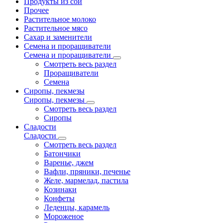
Продукты из сои
Прочее
Растительное молоко
Растительное мясо
Сахар и заменители
Семена и проращиватели
Семена и проращиватели
Смотреть весь раздел
Проращиватели
Семена
Сиропы, пекмезы
Сиропы, пекмезы
Смотреть весь раздел
Сиропы
Сладости
Сладости
Смотреть весь раздел
Батончики
Варенье, джем
Вафли, пряники, печенье
Желе, мармелад, пастила
Козинаки
Конфеты
Леденцы, карамель
Мороженое