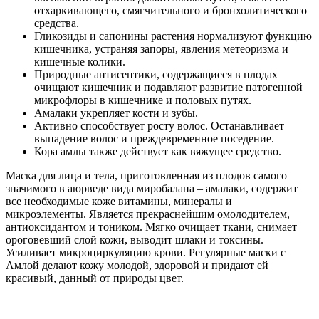
отхаркивающего, смягчительного и бронхолитического
средства.
Гликозиды и сапонины растения нормализуют функцию
кишечника, устраняя запоры, явления метеоризма и
кишечные колики.
Природные антисептики, содержащиеся в плодах
очищают кишечник и подавляют развитие патогенной
микрофлоры в кишечнике и половых путях.
Амалаки укрепляет кости и зубы.
Активно способствует росту волос. Останавливает
выпадение волос и преждевременное поседение.
Кора амлы также действует как вяжущее средство.
Маска для лица и тела, приготовленная из плодов самого
значимого в аюрведе вида миробалана – амалаки, содержит
все необходимые коже витамины, минералы и
микроэлементы. Является прекраснейшим омолодителем,
антиоксидантом и тоником. Мягко очищает ткани, снимает
ороговевший слой кожи, выводит шлаки и токсины.
Усиливает микроциркуляцию крови. Регулярные маски с
Амлой делают кожу молодой, здоровой и придают ей
красивый, данный от природы цвет.