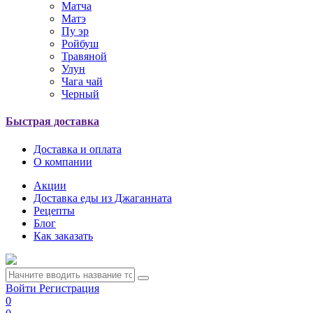
Матча
Матэ
Пу эр
Ройбуш
Травяной
Улун
Чага чай
Черный
Быстрая доставка
Доставка и оплата
О компании
Акции
Доставка еды из Джаганната
Рецепты
Блог
Как заказать
Войти
Регистрация
0