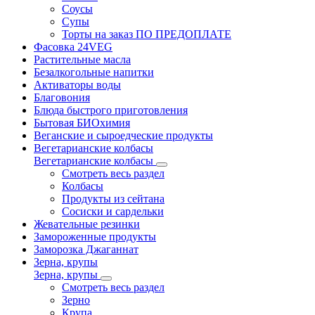
Соусы
Супы
Торты на заказ ПО ПРЕДОПЛАТЕ
Фасовка 24VEG
Растительные масла
Безалкогольные напитки
Активаторы воды
Благовония
Блюда быстрого приготовления
Бытовая БИОхимия
Веганские и сыроедческие продукты
Вегетарианские колбасы
Вегетарианские колбасы
Смотреть весь раздел
Колбасы
Продукты из сейтана
Сосиски и сардельки
Жевательные резинки
Замороженные продукты
Заморозка Джаганнат
Зерна, крупы
Зерна, крупы
Смотреть весь раздел
Зерно
Крупа