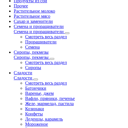
Продукты из сои
Прочее
Растительное молоко
Растительное мясо
Сахар и заменители
Семена и проращиватели
Семена и проращиватели
Смотреть весь раздел
Проращиватели
Семена
Сиропы, пекмезы
Сиропы, пекмезы
Смотреть весь раздел
Сиропы
Сладости
Сладости
Смотреть весь раздел
Батончики
Варенье, джем
Вафли, пряники, печенье
Желе, мармелад, пастила
Козинаки
Конфеты
Леденцы, карамель
Мороженое