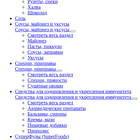
Рулеты, снеки
Халва
Шоколад
Соль
Соусы, майонез и уксусы
Соусы, майонез и уксусы
Смотреть весь раздел
Майонез
Пасты, пиккули
Соусы, заправки
Уксусы
Специи, приправы
Специи, приправы
Смотреть весь раздел
Специи, пряности
Сушеные овощи
Средства для оздоровления и укрепления иммунитета
Средства для оздоровления и укрепления иммунитета
Смотреть весь раздел
Аюрведические препараты
Бальзамы, сиропы
Кремы, мази
Пищевые добавки
Прополис
СуперФуды (SuperFoods)