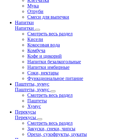
Клетчатка
Мука
Отруби
Смеси для выпечки
Напитки
Напитки
Смотреть весь раздел
Кисели
Кокосовая вода
Комбуча
Кофе и цикорий
Напитки безалкогольные
Напитки имбирные
Соки, нектары
Функциональное питание
Паштеты, хумус
Паштеты, хумус
Смотреть весь раздел
Паштеты
Хумус
Перекусы
Перекусы
Смотреть весь раздел
Закуски, снеки, чипсы
Орехи, сухофрукты, цукаты