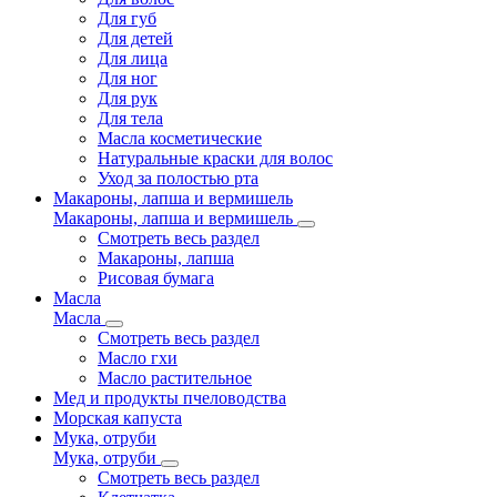
Для губ
Для детей
Для лица
Для ног
Для рук
Для тела
Масла косметические
Натуральные краски для волос
Уход за полостью рта
Макароны, лапша и вермишель
Макароны, лапша и вермишель
Смотреть весь раздел
Макароны, лапша
Рисовая бумага
Масла
Масла
Смотреть весь раздел
Масло гхи
Масло растительное
Мед и продукты пчеловодства
Морская капуста
Мука, отруби
Мука, отруби
Смотреть весь раздел