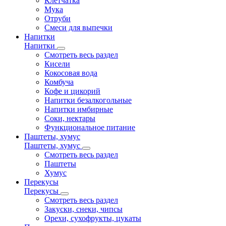
Клетчатка
Мука
Отруби
Смеси для выпечки
Напитки
Напитки
Смотреть весь раздел
Кисели
Кокосовая вода
Комбуча
Кофе и цикорий
Напитки безалкогольные
Напитки имбирные
Соки, нектары
Функциональное питание
Паштеты, хумус
Паштеты, хумус
Смотреть весь раздел
Паштеты
Хумус
Перекусы
Перекусы
Смотреть весь раздел
Закуски, снеки, чипсы
Орехи, сухофрукты, цукаты