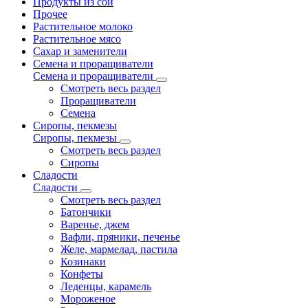
Продукты из сои
Прочее
Растительное молоко
Растительное мясо
Сахар и заменители
Семена и проращиватели
Семена и проращиватели
Смотреть весь раздел
Проращиватели
Семена
Сиропы, пекмезы
Сиропы, пекмезы
Смотреть весь раздел
Сиропы
Сладости
Сладости
Смотреть весь раздел
Батончики
Варенье, джем
Вафли, пряники, печенье
Желе, мармелад, пастила
Козинаки
Конфеты
Леденцы, карамель
Мороженое