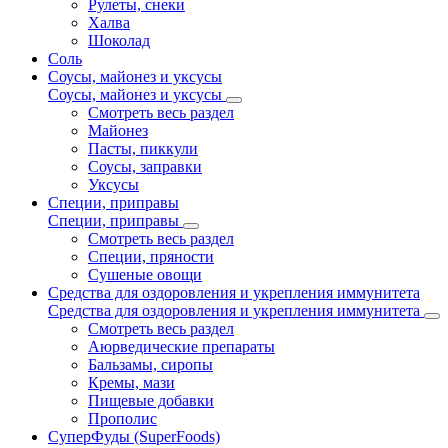
Рулеты, снеки
Халва
Шоколад
Соль
Соусы, майонез и уксусы
Соусы, майонез и уксусы
Смотреть весь раздел
Майонез
Пасты, пиккули
Соусы, заправки
Уксусы
Специи, приправы
Специи, приправы
Смотреть весь раздел
Специи, пряности
Сушеные овощи
Средства для оздоровления и укрепления иммунитета
Средства для оздоровления и укрепления иммунитета
Смотреть весь раздел
Аюрведические препараты
Бальзамы, сиропы
Кремы, мази
Пищевые добавки
Прополис
СуперФуды (SuperFoods)