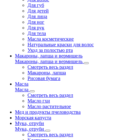
Для губ
Для детей
Для лица
Для ног
Для рук
Для тела
Масла косметические
Натуральные краски для волос
Уход за полостью рта
Макароны, лапша и вермишель
Макароны, лапша и вермишель
Смотреть весь раздел
Макароны, лапша
Рисовая бумага
Масла
Масла
Смотреть весь раздел
Масло гхи
Масло растительное
Мед и продукты пчеловодства
Морская капуста
Мука, отруби
Мука, отруби
Смотреть весь раздел