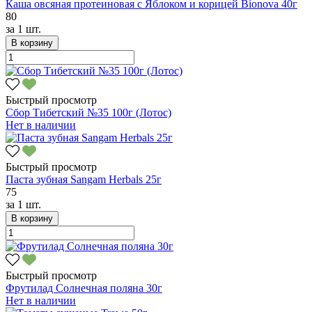
Каша овсяная протеиновая с Яблоком и корицей Bionova 40г
80
за
1 шт.
В корзину
Быстрый просмотр
Сбор Тибетский №35 100г (Лотос)
Нет в наличии
Быстрый просмотр
Паста зубная Sangam Herbals 25г
75
за
1 шт.
В корзину
Быстрый просмотр
Фрутилад Солнечная поляна 30г
Нет в наличии