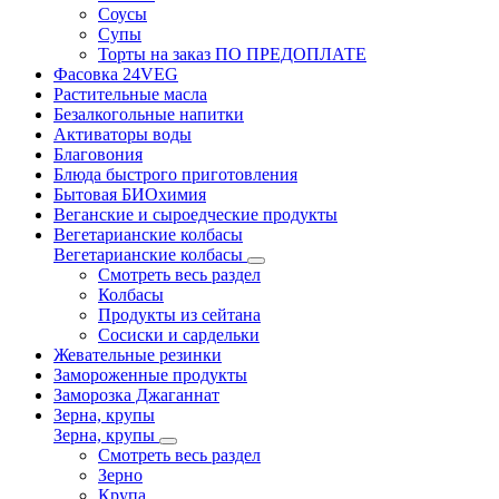
Соусы
Супы
Торты на заказ ПО ПРЕДОПЛАТЕ
Фасовка 24VEG
Растительные масла
Безалкогольные напитки
Активаторы воды
Благовония
Блюда быстрого приготовления
Бытовая БИОхимия
Веганские и сыроедческие продукты
Вегетарианские колбасы
Вегетарианские колбасы
Смотреть весь раздел
Колбасы
Продукты из сейтана
Сосиски и сардельки
Жевательные резинки
Замороженные продукты
Заморозка Джаганнат
Зерна, крупы
Зерна, крупы
Смотреть весь раздел
Зерно
Крупа