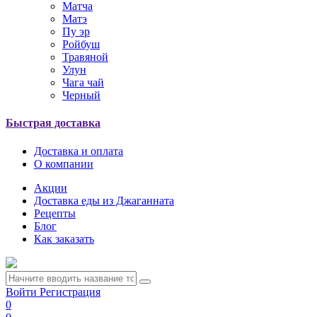
Матча
Матэ
Пу эр
Ройбуш
Травяной
Улун
Чага чай
Черный
Быстрая доставка
Доставка и оплата
О компании
Акции
Доставка еды из Джаганната
Рецепты
Блог
Как заказать
Войти
Регистрация
0