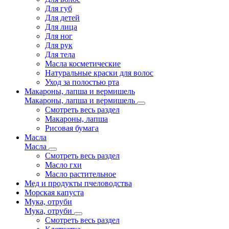
Для губ
Для детей
Для лица
Для ног
Для рук
Для тела
Масла косметические
Натуральные краски для волос
Уход за полостью рта
Макароны, лапша и вермишель
Макароны, лапша и вермишель
Смотреть весь раздел
Макароны, лапша
Рисовая бумага
Масла
Масла
Смотреть весь раздел
Масло гхи
Масло растительное
Мед и продукты пчеловодства
Морская капуста
Мука, отруби
Мука, отруби
Смотреть весь раздел