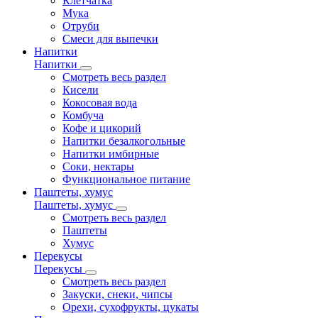
Клетчатка
Мука
Отруби
Смеси для выпечки
Напитки
Напитки
Смотреть весь раздел
Кисели
Кокосовая вода
Комбуча
Кофе и цикорий
Напитки безалкогольные
Напитки имбирные
Соки, нектары
Функциональное питание
Паштеты, хумус
Паштеты, хумус
Смотреть весь раздел
Паштеты
Хумус
Перекусы
Перекусы
Смотреть весь раздел
Закуски, снеки, чипсы
Орехи, сухофрукты, цукаты