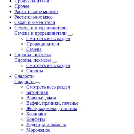
Продукты из сои
Прочее
Растительное молоко
Растительное мясо
Сахар и заменители
Семена и проращиватели
Семена и проращиватели
Смотреть весь раздел
Проращиватели
Семена
Сиропы, пекмезы
Сиропы, пекмезы
Смотреть весь раздел
Сиропы
Сладости
Сладости
Смотреть весь раздел
Батончики
Варенье, джем
Вафли, пряники, печенье
Желе, мармелад, пастила
Козинаки
Конфеты
Леденцы, карамель
Мороженое