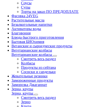
Соусы
Супы
Торты на заказ ПО ПРЕДОПЛАТЕ
Фасовка 24VEG
Растительные масла
Безалкогольные напитки
Активаторы воды
Благовония
Блюда быстрого приготовления
Бытовая БИОхимия
Веганские и сыроедческие продукты
Вегетарианские колбасы
Вегетарианские колбасы
Смотреть весь раздел
Колбасы
Продукты из сейтана
Сосиски и сардельки
Жевательные резинки
Замороженные продукты
Заморозка Джаганнат
Зерна, крупы
Зерна, крупы
Смотреть весь раздел
Зерно
Крупа