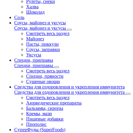
Рулеты, снеки
Халва
Шоколад
Соль
Соусы, майонез и уксусы
Соусы, майонез и уксусы
Смотреть весь раздел
Майонез
Пасты, пиккули
Соусы, заправки
Уксусы
Специи, приправы
Специи, приправы
Смотреть весь раздел
Специи, пряности
Сушеные овощи
Средства для оздоровления и укрепления иммунитета
Средства для оздоровления и укрепления иммунитета
Смотреть весь раздел
Аюрведические препараты
Бальзамы, сиропы
Кремы, мази
Пищевые добавки
Прополис
СуперФуды (SuperFoods)