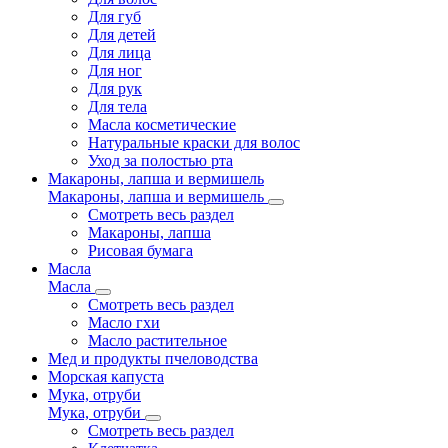
Для губ
Для детей
Для лица
Для ног
Для рук
Для тела
Масла косметические
Натуральные краски для волос
Уход за полостью рта
Макароны, лапша и вермишель
Макароны, лапша и вермишель
Смотреть весь раздел
Макароны, лапша
Рисовая бумага
Масла
Масла
Смотреть весь раздел
Масло гхи
Масло растительное
Мед и продукты пчеловодства
Морская капуста
Мука, отруби
Мука, отруби
Смотреть весь раздел