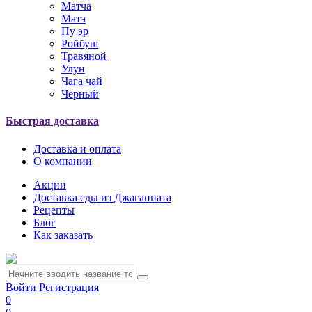
Матча
Матэ
Пу эр
Ройбуш
Травяной
Улун
Чага чай
Черный
Быстрая доставка
Доставка и оплата
О компании
Акции
Доставка еды из Джаганната
Рецепты
Блог
Как заказать
Войти
Регистрация
0