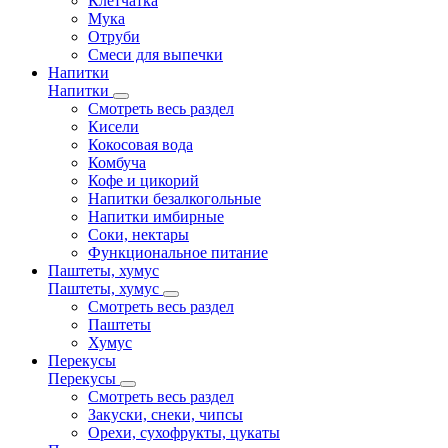
Клетчатка
Мука
Отруби
Смеси для выпечки
Напитки
Напитки
Смотреть весь раздел
Кисели
Кокосовая вода
Комбуча
Кофе и цикорий
Напитки безалкогольные
Напитки имбирные
Соки, нектары
Функциональное питание
Паштеты, хумус
Паштеты, хумус
Смотреть весь раздел
Паштеты
Хумус
Перекусы
Перекусы
Смотреть весь раздел
Закуски, снеки, чипсы
Орехи, сухофрукты, цукаты