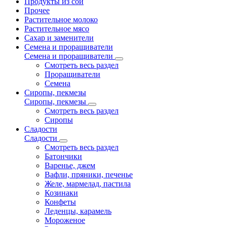
Продукты из сои
Прочее
Растительное молоко
Растительное мясо
Сахар и заменители
Семена и проращиватели
Семена и проращиватели
Смотреть весь раздел
Проращиватели
Семена
Сиропы, пекмезы
Сиропы, пекмезы
Смотреть весь раздел
Сиропы
Сладости
Сладости
Смотреть весь раздел
Батончики
Варенье, джем
Вафли, пряники, печенье
Желе, мармелад, пастила
Козинаки
Конфеты
Леденцы, карамель
Мороженое