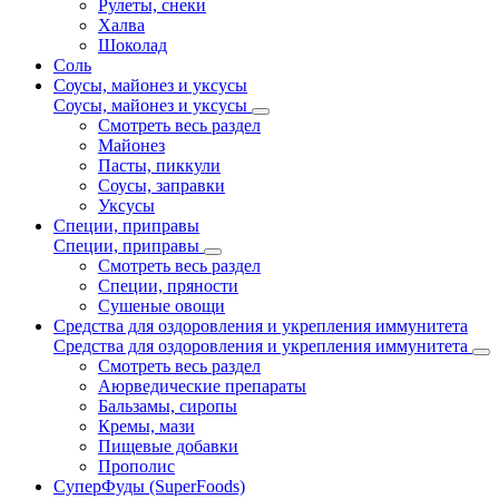
Рулеты, снеки
Халва
Шоколад
Соль
Соусы, майонез и уксусы
Соусы, майонез и уксусы
Смотреть весь раздел
Майонез
Пасты, пиккули
Соусы, заправки
Уксусы
Специи, приправы
Специи, приправы
Смотреть весь раздел
Специи, пряности
Сушеные овощи
Средства для оздоровления и укрепления иммунитета
Средства для оздоровления и укрепления иммунитета
Смотреть весь раздел
Аюрведические препараты
Бальзамы, сиропы
Кремы, мази
Пищевые добавки
Прополис
СуперФуды (SuperFoods)