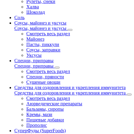
Рулеты, снеки
Халва
Шоколад
Соль
Соусы, майонез и уксусы
Соусы, майонез и уксусы
Смотреть весь раздел
Майонез
Пасты, пиккули
Соусы, заправки
Уксусы
Специи, приправы
Специи, приправы
Смотреть весь раздел
Специи, пряности
Сушеные овощи
Средства для оздоровления и укрепления иммунитета
Средства для оздоровления и укрепления иммунитета
Смотреть весь раздел
Аюрведические препараты
Бальзамы, сиропы
Кремы, мази
Пищевые добавки
Прополис
СуперФуды (SuperFoods)