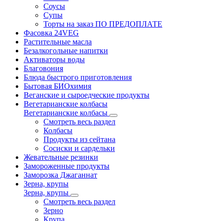
Соусы
Супы
Торты на заказ ПО ПРЕДОПЛАТЕ
Фасовка 24VEG
Растительные масла
Безалкогольные напитки
Активаторы воды
Благовония
Блюда быстрого приготовления
Бытовая БИОхимия
Веганские и сыроедческие продукты
Вегетарианские колбасы
Вегетарианские колбасы
Смотреть весь раздел
Колбасы
Продукты из сейтана
Сосиски и сардельки
Жевательные резинки
Замороженные продукты
Заморозка Джаганнат
Зерна, крупы
Зерна, крупы
Смотреть весь раздел
Зерно
Крупа