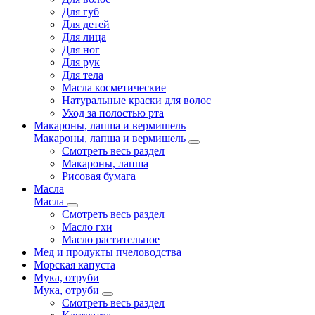
Для губ
Для детей
Для лица
Для ног
Для рук
Для тела
Масла косметические
Натуральные краски для волос
Уход за полостью рта
Макароны, лапша и вермишель
Макароны, лапша и вермишель
Смотреть весь раздел
Макароны, лапша
Рисовая бумага
Масла
Масла
Смотреть весь раздел
Масло гхи
Масло растительное
Мед и продукты пчеловодства
Морская капуста
Мука, отруби
Мука, отруби
Смотреть весь раздел