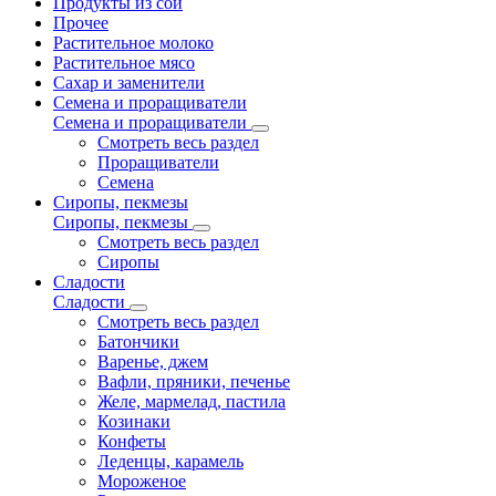
Продукты из сои
Прочее
Растительное молоко
Растительное мясо
Сахар и заменители
Семена и проращиватели
Семена и проращиватели
Смотреть весь раздел
Проращиватели
Семена
Сиропы, пекмезы
Сиропы, пекмезы
Смотреть весь раздел
Сиропы
Сладости
Сладости
Смотреть весь раздел
Батончики
Варенье, джем
Вафли, пряники, печенье
Желе, мармелад, пастила
Козинаки
Конфеты
Леденцы, карамель
Мороженое