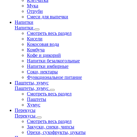
Клетчатка
Мука
Отруби
Смеси для выпечки
Напитки
Напитки
Смотреть весь раздел
Кисели
Кокосовая вода
Комбуча
Кофе и цикорий
Напитки безалкогольные
Напитки имбирные
Соки, нектары
Функциональное питание
Паштеты, хумус
Паштеты, хумус
Смотреть весь раздел
Паштеты
Хумус
Перекусы
Перекусы
Смотреть весь раздел
Закуски, снеки, чипсы
Орехи, сухофрукты, цукаты