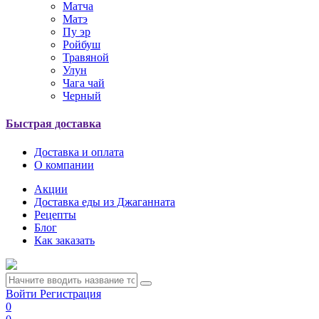
Матча
Матэ
Пу эр
Ройбуш
Травяной
Улун
Чага чай
Черный
Быстрая доставка
Доставка и оплата
О компании
Акции
Доставка еды из Джаганната
Рецепты
Блог
Как заказать
Войти
Регистрация
0