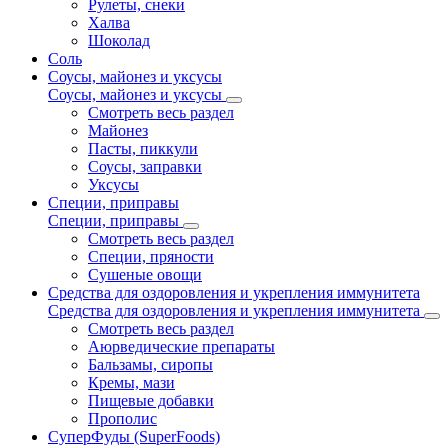
Рулеты, снеки
Халва
Шоколад
Соль
Соусы, майонез и уксусы
Соусы, майонез и уксусы
Смотреть весь раздел
Майонез
Пасты, пиккули
Соусы, заправки
Уксусы
Специи, приправы
Специи, приправы
Смотреть весь раздел
Специи, пряности
Сушеные овощи
Средства для оздоровления и укрепления иммунитета
Средства для оздоровления и укрепления иммунитета
Смотреть весь раздел
Аюрведические препараты
Бальзамы, сиропы
Кремы, мази
Пищевые добавки
Прополис
СуперФуды (SuperFoods)