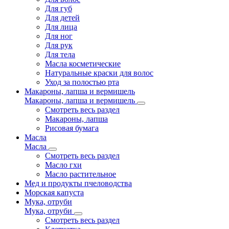
Для губ
Для детей
Для лица
Для ног
Для рук
Для тела
Масла косметические
Натуральные краски для волос
Уход за полостью рта
Макароны, лапша и вермишель
Макароны, лапша и вермишель
Смотреть весь раздел
Макароны, лапша
Рисовая бумага
Масла
Масла
Смотреть весь раздел
Масло гхи
Масло растительное
Мед и продукты пчеловодства
Морская капуста
Мука, отруби
Мука, отруби
Смотреть весь раздел