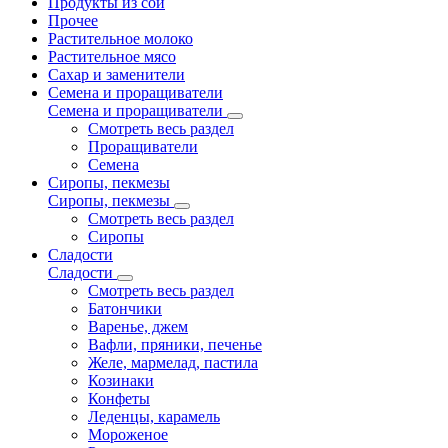
Продукты из сои
Прочее
Растительное молоко
Растительное мясо
Сахар и заменители
Семена и проращиватели
Семена и проращиватели
Смотреть весь раздел
Проращиватели
Семена
Сиропы, пекмезы
Сиропы, пекмезы
Смотреть весь раздел
Сиропы
Сладости
Сладости
Смотреть весь раздел
Батончики
Варенье, джем
Вафли, пряники, печенье
Желе, мармелад, пастила
Козинаки
Конфеты
Леденцы, карамель
Мороженое