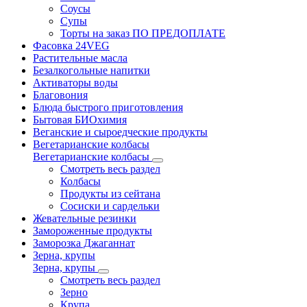
Соусы
Супы
Торты на заказ ПО ПРЕДОПЛАТЕ
Фасовка 24VEG
Растительные масла
Безалкогольные напитки
Активаторы воды
Благовония
Блюда быстрого приготовления
Бытовая БИОхимия
Веганские и сыроедческие продукты
Вегетарианские колбасы
Вегетарианские колбасы
Смотреть весь раздел
Колбасы
Продукты из сейтана
Сосиски и сардельки
Жевательные резинки
Замороженные продукты
Заморозка Джаганнат
Зерна, крупы
Зерна, крупы
Смотреть весь раздел
Зерно
Крупа