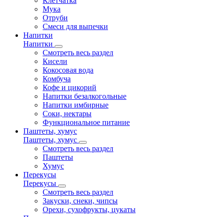
Клетчатка
Мука
Отруби
Смеси для выпечки
Напитки
Напитки
Смотреть весь раздел
Кисели
Кокосовая вода
Комбуча
Кофе и цикорий
Напитки безалкогольные
Напитки имбирные
Соки, нектары
Функциональное питание
Паштеты, хумус
Паштеты, хумус
Смотреть весь раздел
Паштеты
Хумус
Перекусы
Перекусы
Смотреть весь раздел
Закуски, снеки, чипсы
Орехи, сухофрукты, цукаты