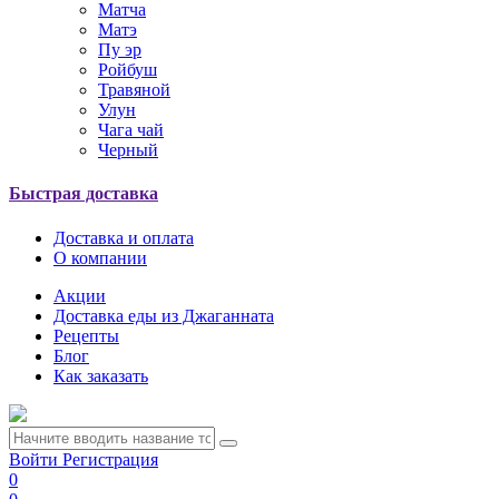
Матча
Матэ
Пу эр
Ройбуш
Травяной
Улун
Чага чай
Черный
Быстрая доставка
Доставка и оплата
О компании
Акции
Доставка еды из Джаганната
Рецепты
Блог
Как заказать
Войти
Регистрация
0