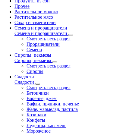
Продукты из сои
Прочее
Растительное молоко
Растительное мясо
Сахар и заменители
Семена и проращиватели
Семена и проращиватели
Смотреть весь раздел
Проращиватели
Семена
Сиропы, пекмезы
Сиропы, пекмезы
Смотреть весь раздел
Сиропы
Сладости
Сладости
Смотреть весь раздел
Батончики
Варенье, джем
Вафли, пряники, печенье
Желе, мармелад, пастила
Козинаки
Конфеты
Леденцы, карамель
Мороженое