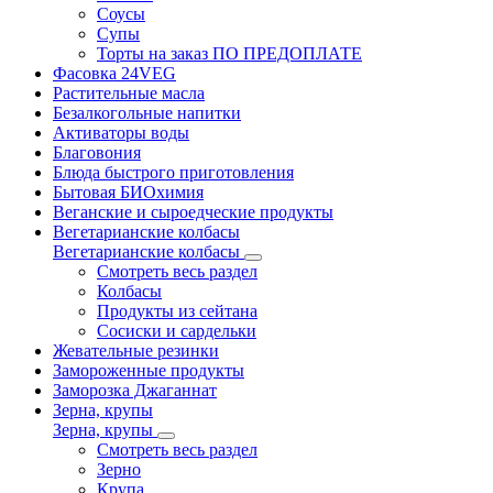
Соусы
Супы
Торты на заказ ПО ПРЕДОПЛАТЕ
Фасовка 24VEG
Растительные масла
Безалкогольные напитки
Активаторы воды
Благовония
Блюда быстрого приготовления
Бытовая БИОхимия
Веганские и сыроедческие продукты
Вегетарианские колбасы
Вегетарианские колбасы
Смотреть весь раздел
Колбасы
Продукты из сейтана
Сосиски и сардельки
Жевательные резинки
Замороженные продукты
Заморозка Джаганнат
Зерна, крупы
Зерна, крупы
Смотреть весь раздел
Зерно
Крупа