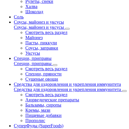
Рулеты, снеки
Халва
Шоколад
Соль
Соусы, майонез и уксусы
Соусы, майонез и уксусы
Смотреть весь раздел
Майонез
Пасты, пиккули
Соусы, заправки
Уксусы
Специи, приправы
Специи, приправы
Смотреть весь раздел
Специи, пряности
Сушеные овощи
Средства для оздоровления и укрепления иммунитета
Средства для оздоровления и укрепления иммунитета
Смотреть весь раздел
Аюрведические препараты
Бальзамы, сиропы
Кремы, мази
Пищевые добавки
Прополис
СуперФуды (SuperFoods)