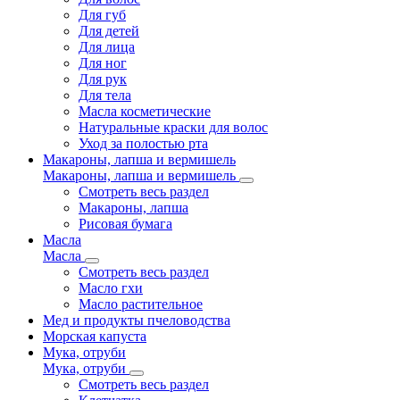
Для губ
Для детей
Для лица
Для ног
Для рук
Для тела
Масла косметические
Натуральные краски для волос
Уход за полостью рта
Макароны, лапша и вермишель
Макароны, лапша и вермишель
Смотреть весь раздел
Макароны, лапша
Рисовая бумага
Масла
Масла
Смотреть весь раздел
Масло гхи
Масло растительное
Мед и продукты пчеловодства
Морская капуста
Мука, отруби
Мука, отруби
Смотреть весь раздел