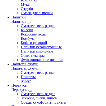
Клетчатка
Мука
Отруби
Смеси для выпечки
Напитки
Напитки
Смотреть весь раздел
Кисели
Кокосовая вода
Комбуча
Кофе и цикорий
Напитки безалкогольные
Напитки имбирные
Соки, нектары
Функциональное питание
Паштеты, хумус
Паштеты, хумус
Смотреть весь раздел
Паштеты
Хумус
Перекусы
Перекусы
Смотреть весь раздел
Закуски, снеки, чипсы
Орехи, сухофрукты, цукаты