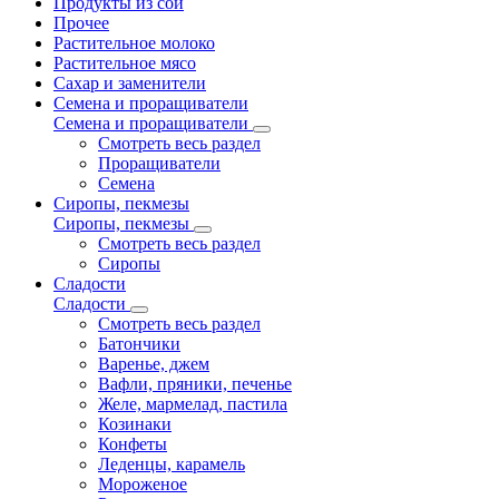
Продукты из сои
Прочее
Растительное молоко
Растительное мясо
Сахар и заменители
Семена и проращиватели
Семена и проращиватели
Смотреть весь раздел
Проращиватели
Семена
Сиропы, пекмезы
Сиропы, пекмезы
Смотреть весь раздел
Сиропы
Сладости
Сладости
Смотреть весь раздел
Батончики
Варенье, джем
Вафли, пряники, печенье
Желе, мармелад, пастила
Козинаки
Конфеты
Леденцы, карамель
Мороженое