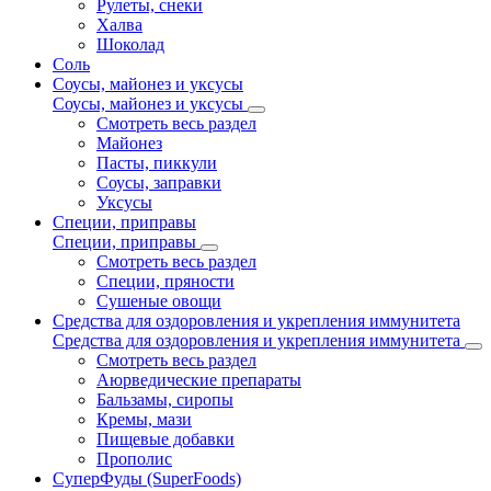
Рулеты, снеки
Халва
Шоколад
Соль
Соусы, майонез и уксусы
Соусы, майонез и уксусы
Смотреть весь раздел
Майонез
Пасты, пиккули
Соусы, заправки
Уксусы
Специи, приправы
Специи, приправы
Смотреть весь раздел
Специи, пряности
Сушеные овощи
Средства для оздоровления и укрепления иммунитета
Средства для оздоровления и укрепления иммунитета
Смотреть весь раздел
Аюрведические препараты
Бальзамы, сиропы
Кремы, мази
Пищевые добавки
Прополис
СуперФуды (SuperFoods)