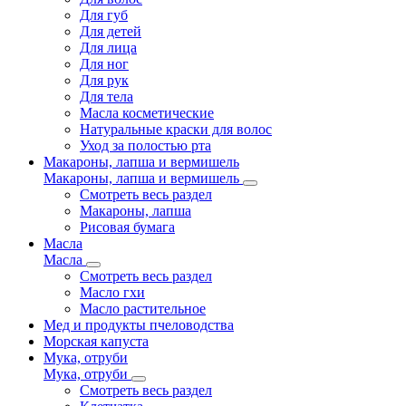
Для губ
Для детей
Для лица
Для ног
Для рук
Для тела
Масла косметические
Натуральные краски для волос
Уход за полостью рта
Макароны, лапша и вермишель
Макароны, лапша и вермишель
Смотреть весь раздел
Макароны, лапша
Рисовая бумага
Масла
Масла
Смотреть весь раздел
Масло гхи
Масло растительное
Мед и продукты пчеловодства
Морская капуста
Мука, отруби
Мука, отруби
Смотреть весь раздел