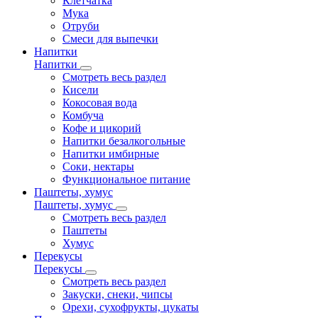
Клетчатка
Мука
Отруби
Смеси для выпечки
Напитки
Напитки
Смотреть весь раздел
Кисели
Кокосовая вода
Комбуча
Кофе и цикорий
Напитки безалкогольные
Напитки имбирные
Соки, нектары
Функциональное питание
Паштеты, хумус
Паштеты, хумус
Смотреть весь раздел
Паштеты
Хумус
Перекусы
Перекусы
Смотреть весь раздел
Закуски, снеки, чипсы
Орехи, сухофрукты, цукаты