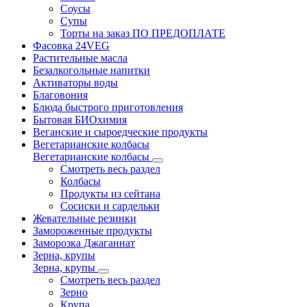
Соусы
Супы
Торты на заказ ПО ПРЕДОПЛАТЕ
Фасовка 24VEG
Растительные масла
Безалкогольные напитки
Активаторы воды
Благовония
Блюда быстрого приготовления
Бытовая БИОхимия
Веганские и сыроедческие продукты
Вегетарианские колбасы
Вегетарианские колбасы
Смотреть весь раздел
Колбасы
Продукты из сейтана
Сосиски и сардельки
Жевательные резинки
Замороженные продукты
Заморозка Джаганнат
Зерна, крупы
Зерна, крупы
Смотреть весь раздел
Зерно
Крупа