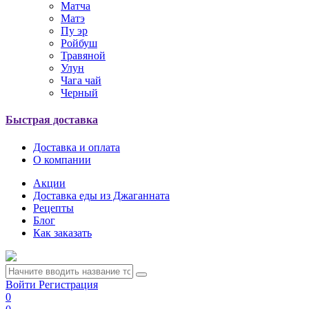
Матча
Матэ
Пу эр
Ройбуш
Травяной
Улун
Чага чай
Черный
Быстрая доставка
Доставка и оплата
О компании
Акции
Доставка еды из Джаганната
Рецепты
Блог
Как заказать
Войти
Регистрация
0