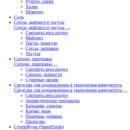
Рулеты, снеки
Халва
Шоколад
Соль
Соусы, майонез и уксусы
Соусы, майонез и уксусы
Смотреть весь раздел
Майонез
Пасты, пиккули
Соусы, заправки
Уксусы
Специи, приправы
Специи, приправы
Смотреть весь раздел
Специи, пряности
Сушеные овощи
Средства для оздоровления и укрепления иммунитета
Средства для оздоровления и укрепления иммунитета
Смотреть весь раздел
Аюрведические препараты
Бальзамы, сиропы
Кремы, мази
Пищевые добавки
Прополис
СуперФуды (SuperFoods)