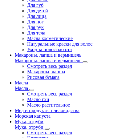
Для губ
Для детей
Для лица
Для ног
Для рук
Для тела
Масла косметические
Натуральные краски для волос
Уход за полостью рта
Макароны, лапша и вермишель
Макароны, лапша и вермишель
Смотреть весь раздел
Макароны, лапша
Рисовая бумага
Масла
Масла
Смотреть весь раздел
Масло гхи
Масло растительное
Мед и продукты пчеловодства
Морская капуста
Мука, отруби
Мука, отруби
Смотреть весь раздел