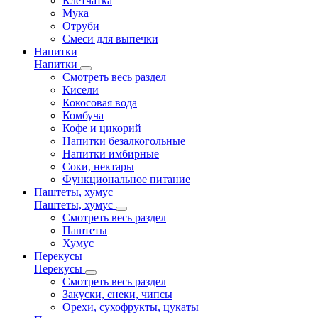
Клетчатка
Мука
Отруби
Смеси для выпечки
Напитки
Напитки
Смотреть весь раздел
Кисели
Кокосовая вода
Комбуча
Кофе и цикорий
Напитки безалкогольные
Напитки имбирные
Соки, нектары
Функциональное питание
Паштеты, хумус
Паштеты, хумус
Смотреть весь раздел
Паштеты
Хумус
Перекусы
Перекусы
Смотреть весь раздел
Закуски, снеки, чипсы
Орехи, сухофрукты, цукаты