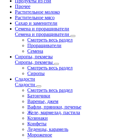
Продукты из сои
Прочее
Растительное молоко
Растительное мясо
Сахар и заменители
Семена и проращиватели
Семена и проращиватели
Смотреть весь раздел
Проращиватели
Семена
Сиропы, пекмезы
Сиропы, пекмезы
Смотреть весь раздел
Сиропы
Сладости
Сладости
Смотреть весь раздел
Батончики
Варенье, джем
Вафли, пряники, печенье
Желе, мармелад, пастила
Козинаки
Конфеты
Леденцы, карамель
Мороженое