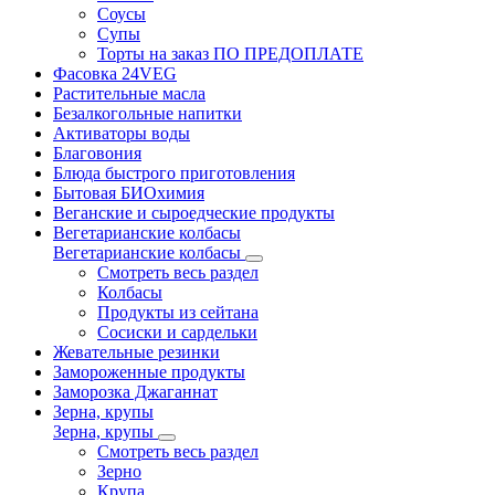
Соусы
Супы
Торты на заказ ПО ПРЕДОПЛАТЕ
Фасовка 24VEG
Растительные масла
Безалкогольные напитки
Активаторы воды
Благовония
Блюда быстрого приготовления
Бытовая БИОхимия
Веганские и сыроедческие продукты
Вегетарианские колбасы
Вегетарианские колбасы
Смотреть весь раздел
Колбасы
Продукты из сейтана
Сосиски и сардельки
Жевательные резинки
Замороженные продукты
Заморозка Джаганнат
Зерна, крупы
Зерна, крупы
Смотреть весь раздел
Зерно
Крупа