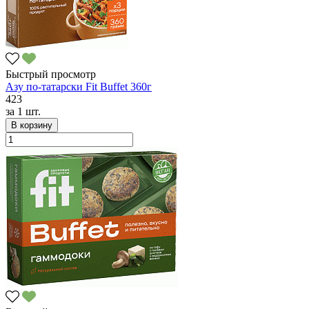
Быстрый просмотр
Азу по-татарски Fit Buffet 360г
423
за
1 шт.
В корзину