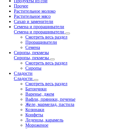
Продукты из сои
Прочее
Растительное молоко
Растительное мясо
Сахар и заменители
Семена и проращиватели
Семена и проращиватели
Смотреть весь раздел
Проращиватели
Семена
Сиропы, пекмезы
Сиропы, пекмезы
Смотреть весь раздел
Сиропы
Сладости
Сладости
Смотреть весь раздел
Батончики
Варенье, джем
Вафли, пряники, печенье
Желе, мармелад, пастила
Козинаки
Конфеты
Леденцы, карамель
Мороженое