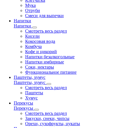
Клетчатка
Мука
Отруби
Смеси для выпечки
Напитки
Напитки
Смотреть весь раздел
Кисели
Кокосовая вода
Комбуча
Кофе и цикорий
Напитки безалкогольные
Напитки имбирные
Соки, нектары
Функциональное питание
Паштеты, хумус
Паштеты, хумус
Смотреть весь раздел
Паштеты
Хумус
Перекусы
Перекусы
Смотреть весь раздел
Закуски, снеки, чипсы
Орехи, сухофрукты, цукаты