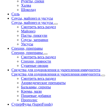
Рулеты, снеки
Халва
Шоколад
Соль
Соусы, майонез и уксусы
Соусы, майонез и уксусы
Смотреть весь раздел
Майонез
Пасты, пиккули
Соусы, заправки
Уксусы
Специи, приправы
Специи, приправы
Смотреть весь раздел
Специи, пряности
Сушеные овощи
Средства для оздоровления и укрепления иммунитета
Средства для оздоровления и укрепления иммунитета
Смотреть весь раздел
Аюрведические препараты
Бальзамы, сиропы
Кремы, мази
Пищевые добавки
Прополис
СуперФуды (SuperFoods)