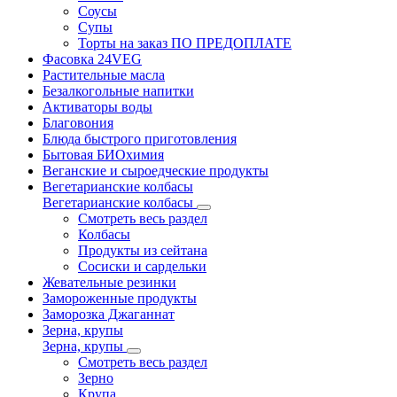
Соусы
Супы
Торты на заказ ПО ПРЕДОПЛАТЕ
Фасовка 24VEG
Растительные масла
Безалкогольные напитки
Активаторы воды
Благовония
Блюда быстрого приготовления
Бытовая БИОхимия
Веганские и сыроедческие продукты
Вегетарианские колбасы
Вегетарианские колбасы
Смотреть весь раздел
Колбасы
Продукты из сейтана
Сосиски и сардельки
Жевательные резинки
Замороженные продукты
Заморозка Джаганнат
Зерна, крупы
Зерна, крупы
Смотреть весь раздел
Зерно
Крупа