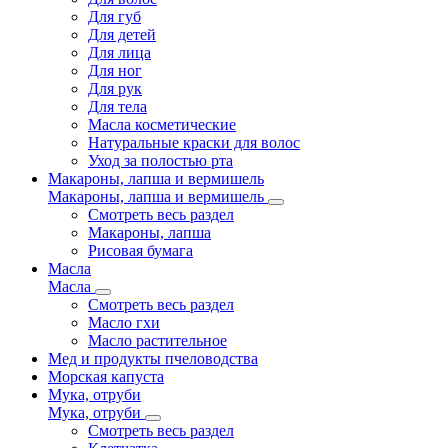
Для губ
Для детей
Для лица
Для ног
Для рук
Для тела
Масла косметические
Натуральные краски для волос
Уход за полостью рта
Макароны, лапша и вермишель
Макароны, лапша и вермишель
Смотреть весь раздел
Макароны, лапша
Рисовая бумага
Масла
Масла
Смотреть весь раздел
Масло гхи
Масло растительное
Мед и продукты пчеловодства
Морская капуста
Мука, отруби
Мука, отруби
Смотреть весь раздел