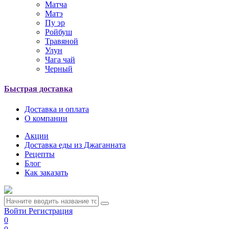
Матча
Матэ
Пу эр
Ройбуш
Травяной
Улун
Чага чай
Черный
Быстрая доставка
Доставка и оплата
О компании
Акции
Доставка еды из Джаганната
Рецепты
Блог
Как заказать
Войти
Регистрация
0