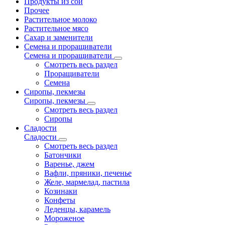
Продукты из сои
Прочее
Растительное молоко
Растительное мясо
Сахар и заменители
Семена и проращиватели
Семена и проращиватели
Смотреть весь раздел
Проращиватели
Семена
Сиропы, пекмезы
Сиропы, пекмезы
Смотреть весь раздел
Сиропы
Сладости
Сладости
Смотреть весь раздел
Батончики
Варенье, джем
Вафли, пряники, печенье
Желе, мармелад, пастила
Козинаки
Конфеты
Леденцы, карамель
Мороженое