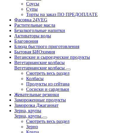
Соусы
Супы
Торты на заказ ПО ПРЕДОПЛАТЕ
Фасовка 24VEG
Растительные масла
Безалкогольные напитки
Активаторы воды
Благовония
Блюда быстрого приготовления
Бытовая БИОхимия
Веганские и сыроедческие продукты
Вегетарианские колбасы
Вегетарианские колбасы
Смотреть весь раздел
Колбасы
Продукты из сейтана
Сосиски и сардельки
Жевательные резинки
Замороженные продукты
Заморозка Джаганнат
Зерна, крупы
Зерна, крупы
Смотреть весь раздел
Зерно
Крупа