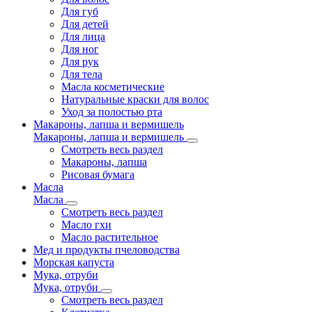
Для губ
Для детей
Для лица
Для ног
Для рук
Для тела
Масла косметические
Натуральные краски для волос
Уход за полостью рта
Макароны, лапша и вермишель
Макароны, лапша и вермишель
Смотреть весь раздел
Макароны, лапша
Рисовая бумага
Масла
Масла
Смотреть весь раздел
Масло гхи
Масло растительное
Мед и продукты пчеловодства
Морская капуста
Мука, отруби
Мука, отруби
Смотреть весь раздел