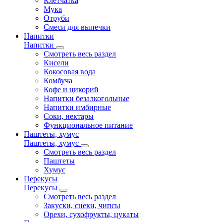
Клетчатка
Мука
Отруби
Смеси для выпечки
Напитки
Напитки
Смотреть весь раздел
Кисели
Кокосовая вода
Комбуча
Кофе и цикорий
Напитки безалкогольные
Напитки имбирные
Соки, нектары
Функциональное питание
Паштеты, хумус
Паштеты, хумус
Смотреть весь раздел
Паштеты
Хумус
Перекусы
Перекусы
Смотреть весь раздел
Закуски, снеки, чипсы
Орехи, сухофрукты, цукаты