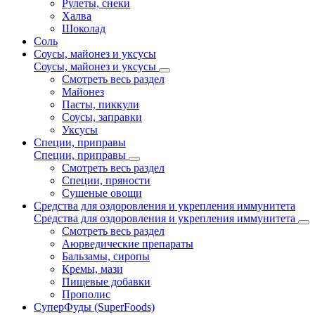
Рулеты, снеки
Халва
Шоколад
Соль
Соусы, майонез и уксусы
Соусы, майонез и уксусы
Смотреть весь раздел
Майонез
Пасты, пиккули
Соусы, заправки
Уксусы
Специи, приправы
Специи, приправы
Смотреть весь раздел
Специи, пряности
Сушеные овощи
Средства для оздоровления и укрепления иммунитета
Средства для оздоровления и укрепления иммунитета
Смотреть весь раздел
Аюрведические препараты
Бальзамы, сиропы
Кремы, мази
Пищевые добавки
Прополис
СуперФуды (SuperFoods)