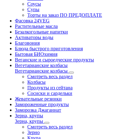
Соусы
Супы
Торты на заказ ПО ПРЕДОПЛАТЕ
Фасовка 24VEG
Растительные масла
Безалкогольные напитки
Активаторы воды
Благовония
Блюда быстрого приготовления
Бытовая БИОхимия
Веганские и сыроедческие продукты
Вегетарианские колбасы
Вегетарианские колбасы
Смотреть весь раздел
Колбасы
Продукты из сейтана
Сосиски и сардельки
Жевательные резинки
Замороженные продукты
Заморозка Джаганнат
Зерна, крупы
Зерна, крупы
Смотреть весь раздел
Зерно
Крупа