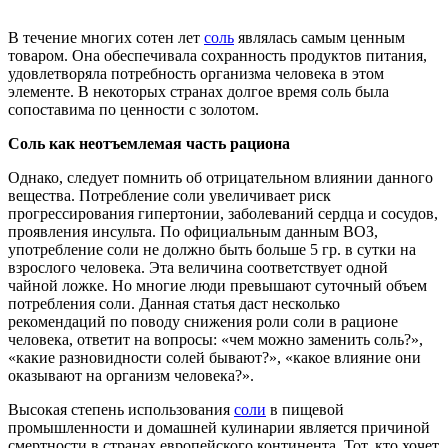
В течение многих сотен лет
соль
являлась самым ценным
товаром. Она обеспечивала сохранность продуктов питания,
удовлетворяла потребность организма человека в этом
элементе. В некоторых странах долгое время соль была
сопоставима по ценности с золотом.
Соль как неотъемлемая часть рациона
Однако, следует помнить об отрицательном влиянии данного
вещества. Потребление соли увеличивает риск
прогрессирования гипертонии, заболеваний сердца и сосудов,
проявления инсульта. По официальным данным ВОЗ,
употребление соли не должно быть больше 5 гр. в сутки на
взрослого человека. Эта величина соответствует одной
чайной ложке. Но многие люди превышают суточный объем
потребления соли. Данная статья даст несколько
рекомендаций по поводу снижения роли соли в рационе
человека, ответит на вопросы: «чем можно заменить соль?»,
«какие разновидности солей бывают?», «какое влияние они
оказывают на организм человека?».
Высокая степень использования
соли
в пищевой
промышленности и домашней кулинарии является причиной
смертности в странах европейского континента. Тот, кто хочет