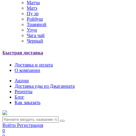
Матча
Матэ
Пу эр
Ройбуш
Травяной
Улун
Чага чай
Черный
Быстрая доставка
Доставка и оплата
О компании
Акции
Доставка еды из Джаганната
Рецепты
Блог
Как заказать
Войти
Регистрация
0