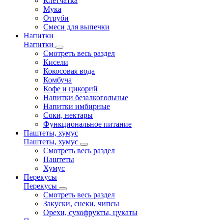
Клетчатка
Мука
Отруби
Смеси для выпечки
Напитки
Напитки
Смотреть весь раздел
Кисели
Кокосовая вода
Комбуча
Кофе и цикорий
Напитки безалкогольные
Напитки имбирные
Соки, нектары
Функциональное питание
Паштеты, хумус
Паштеты, хумус
Смотреть весь раздел
Паштеты
Хумус
Перекусы
Перекусы
Смотреть весь раздел
Закуски, снеки, чипсы
Орехи, сухофрукты, цукаты