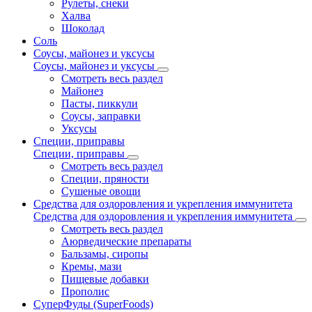
Рулеты, снеки
Халва
Шоколад
Соль
Соусы, майонез и уксусы
Соусы, майонез и уксусы
Смотреть весь раздел
Майонез
Пасты, пиккули
Соусы, заправки
Уксусы
Специи, приправы
Специи, приправы
Смотреть весь раздел
Специи, пряности
Сушеные овощи
Средства для оздоровления и укрепления иммунитета
Средства для оздоровления и укрепления иммунитета
Смотреть весь раздел
Аюрведические препараты
Бальзамы, сиропы
Кремы, мази
Пищевые добавки
Прополис
СуперФуды (SuperFoods)