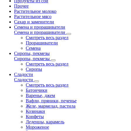
Продукты из сои
Прочее
Растительное молоко
Растительное мясо
Сахар и заменители
Семена и проращиватели
Семена и проращиватели
Смотреть весь раздел
Проращиватели
Семена
Сиропы, пекмезы
Сиропы, пекмезы
Смотреть весь раздел
Сиропы
Сладости
Сладости
Смотреть весь раздел
Батончики
Варенье, джем
Вафли, пряники, печенье
Желе, мармелад, пастила
Козинаки
Конфеты
Леденцы, карамель
Мороженое