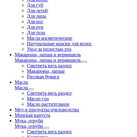
Для губ
Для детей
Для лица
Для ног
Для рук
Для тела
Масла косметические
Натуральные краски для волос
Уход за полостью рта
Макароны, лапша и вермишель
Макароны, лапша и вермишель
Смотреть весь раздел
Макароны, лапша
Рисовая бумага
Масла
Масла
Смотреть весь раздел
Масло гхи
Масло растительное
Мед и продукты пчеловодства
Морская капуста
Мука, отруби
Мука, отруби
Смотреть весь раздел