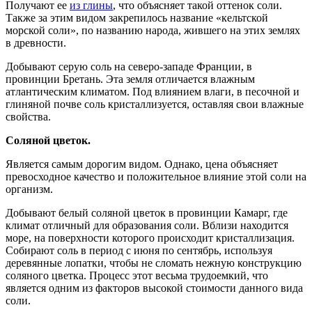
Получают ее
из глины
, что объясняет такой оттенок соли.
Также за этим видом закрепилось название «кельтской
морской соли», по названию народа, жившего на этих землях
в древности.
Добывают серую соль на северо-западе Франции, в
провинции Бретань. Эта земля отличается влажным
атлантическим климатом. Под влиянием влаги, в песочной и
глиняной почве соль кристаллизуется, оставляя свои влажные
свойства.
Соляной цветок.
Является самым дорогим видом. Однако, цена объясняет
превосходное качество и положительное влияние этой соли на
организм.
Добывают белый соляной цветок в провинции Камарг, где
климат отличный для образования соли. Вблизи находится
море, на поверхности которого происходит кристаллизация.
Собирают соль в период с июня по сентябрь, используя
деревянные лопатки, чтобы не сломать нежную конструкцию
соляного цветка. Процесс этот весьма трудоемкий, что
является одним из факторов высокой стоимости данного вида
соли.