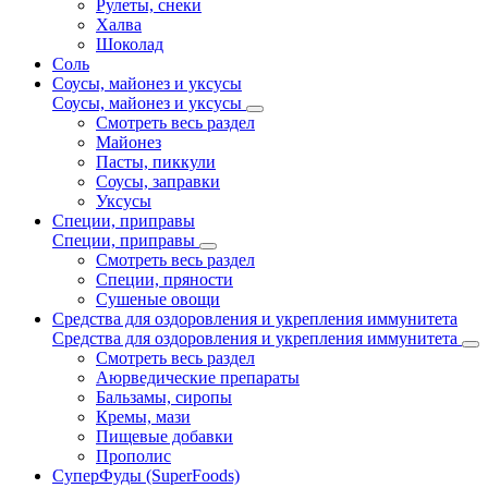
Рулеты, снеки
Халва
Шоколад
Соль
Соусы, майонез и уксусы
Соусы, майонез и уксусы
Смотреть весь раздел
Майонез
Пасты, пиккули
Соусы, заправки
Уксусы
Специи, приправы
Специи, приправы
Смотреть весь раздел
Специи, пряности
Сушеные овощи
Средства для оздоровления и укрепления иммунитета
Средства для оздоровления и укрепления иммунитета
Смотреть весь раздел
Аюрведические препараты
Бальзамы, сиропы
Кремы, мази
Пищевые добавки
Прополис
СуперФуды (SuperFoods)