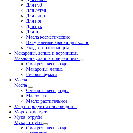
Для губ
Для детей
Для лица
Для ног
Для рук
Для тела
Масла косметические
Натуральные краски для волос
Уход за полостью рта
Макароны, лапша и вермишель
Макароны, лапша и вермишель
Смотреть весь раздел
Макароны, лапша
Рисовая бумага
Масла
Масла
Смотреть весь раздел
Масло гхи
Масло растительное
Мед и продукты пчеловодства
Морская капуста
Мука, отруби
Мука, отруби
Смотреть весь раздел