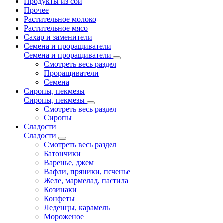
Продукты из сои
Прочее
Растительное молоко
Растительное мясо
Сахар и заменители
Семена и проращиватели
Семена и проращиватели
Смотреть весь раздел
Проращиватели
Семена
Сиропы, пекмезы
Сиропы, пекмезы
Смотреть весь раздел
Сиропы
Сладости
Сладости
Смотреть весь раздел
Батончики
Варенье, джем
Вафли, пряники, печенье
Желе, мармелад, пастила
Козинаки
Конфеты
Леденцы, карамель
Мороженое