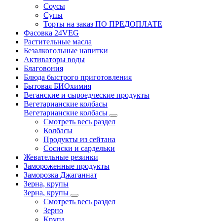
Соусы
Супы
Торты на заказ ПО ПРЕДОПЛАТЕ
Фасовка 24VEG
Растительные масла
Безалкогольные напитки
Активаторы воды
Благовония
Блюда быстрого приготовления
Бытовая БИОхимия
Веганские и сыроедческие продукты
Вегетарианские колбасы
Вегетарианские колбасы
Смотреть весь раздел
Колбасы
Продукты из сейтана
Сосиски и сардельки
Жевательные резинки
Замороженные продукты
Заморозка Джаганнат
Зерна, крупы
Зерна, крупы
Смотреть весь раздел
Зерно
Крупа