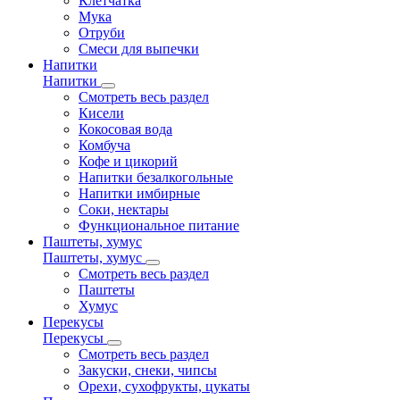
Клетчатка
Мука
Отруби
Смеси для выпечки
Напитки
Напитки
Смотреть весь раздел
Кисели
Кокосовая вода
Комбуча
Кофе и цикорий
Напитки безалкогольные
Напитки имбирные
Соки, нектары
Функциональное питание
Паштеты, хумус
Паштеты, хумус
Смотреть весь раздел
Паштеты
Хумус
Перекусы
Перекусы
Смотреть весь раздел
Закуски, снеки, чипсы
Орехи, сухофрукты, цукаты