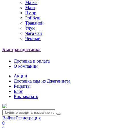
Матча
Матэ
Пу эр
Ройбуш
Травяной
Улун
Чага чай
Черный
Быстрая доставка
Доставка и оплата
О компании
Акции
Доставка еды из Джаганната
Рецепты
Блог
Как заказать
Войти
Регистрация
0