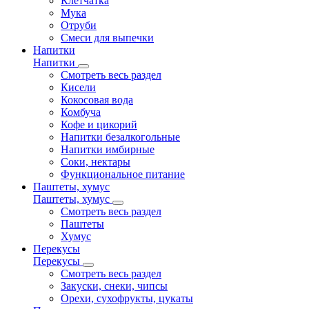
Клетчатка
Мука
Отруби
Смеси для выпечки
Напитки
Напитки
Смотреть весь раздел
Кисели
Кокосовая вода
Комбуча
Кофе и цикорий
Напитки безалкогольные
Напитки имбирные
Соки, нектары
Функциональное питание
Паштеты, хумус
Паштеты, хумус
Смотреть весь раздел
Паштеты
Хумус
Перекусы
Перекусы
Смотреть весь раздел
Закуски, снеки, чипсы
Орехи, сухофрукты, цукаты