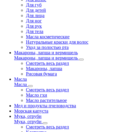
Для губ
Для детей
Для лица
Для ног
Для рук
Для тела
Масла косметические
Натуральные краски для волос
Уход за полостью рта
Макароны, лапша и вермишель
Макароны, лапша и вермишель
Смотреть весь раздел
Макароны, лапша
Рисовая бумага
Масла
Масла
Смотреть весь раздел
Масло гхи
Масло растительное
Мед и продукты пчеловодства
Морская капуста
Мука, отруби
Мука, отруби
Смотреть весь раздел