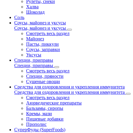
Рулеты, снеки
Халва
Шоколад
Соль
Соусы, майонез и уксусы
Соусы, майонез и уксусы
Смотреть весь раздел
Майонез
Пасты, пиккули
Соусы, заправки
Уксусы
Специи, приправы
Специи, приправы
Смотреть весь раздел
Специи, пряности
Сушеные овощи
Средства для оздоровления и укрепления иммунитета
Средства для оздоровления и укрепления иммунитета
Смотреть весь раздел
Аюрведические препараты
Бальзамы, сиропы
Кремы, мази
Пищевые добавки
Прополис
СуперФуды (SuperFoods)