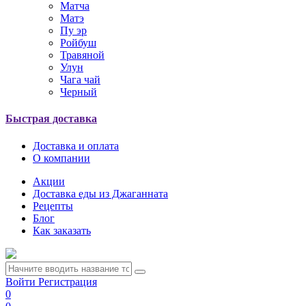
Матча
Матэ
Пу эр
Ройбуш
Травяной
Улун
Чага чай
Черный
Быстрая доставка
Доставка и оплата
О компании
Акции
Доставка еды из Джаганната
Рецепты
Блог
Как заказать
Войти
Регистрация
0