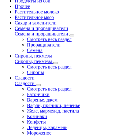
Продукты из сои
Прочее
Растительное молоко
Растительное мясо
Сахар и заменители
Семена и проращиватели
Семена и проращиватели
Смотреть весь раздел
Проращиватели
Семена
Сиропы, пекмезы
Сиропы, пекмезы
Смотреть весь раздел
Сиропы
Сладости
Сладости
Смотреть весь раздел
Батончики
Варенье, джем
Вафли, пряники, печенье
Желе, мармелад, пастила
Козинаки
Конфеты
Леденцы, карамель
Мороженое