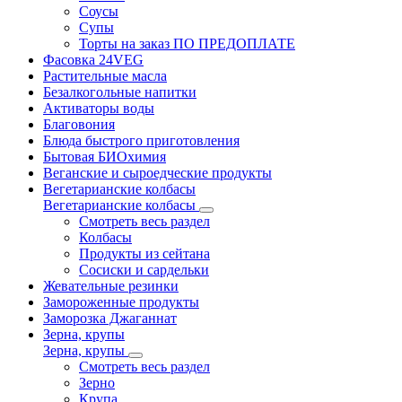
Соусы
Супы
Торты на заказ ПО ПРЕДОПЛАТЕ
Фасовка 24VEG
Растительные масла
Безалкогольные напитки
Активаторы воды
Благовония
Блюда быстрого приготовления
Бытовая БИОхимия
Веганские и сыроедческие продукты
Вегетарианские колбасы
Вегетарианские колбасы
Смотреть весь раздел
Колбасы
Продукты из сейтана
Сосиски и сардельки
Жевательные резинки
Замороженные продукты
Заморозка Джаганнат
Зерна, крупы
Зерна, крупы
Смотреть весь раздел
Зерно
Крупа