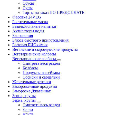
Соусы
Супы
Торты на заказ ПО ПРЕДОПЛАТЕ
Фасовка 24VEG
Растительные масла
Безалкогольные напитки
Активаторы воды
Благовония
Блюда быстрого приготовления
Бытовая БИОхимия
Веганские и сыроедческие продукты
Вегетарианские колбасы
Вегетарианские колбасы
Смотреть весь раздел
Колбасы
Продукты из сейтана
Сосиски и сардельки
Жевательные резинки
Замороженные продукты
Заморозка Джаганнат
Зерна, крупы
Зерна, крупы
Смотреть весь раздел
Зерно
Крупа