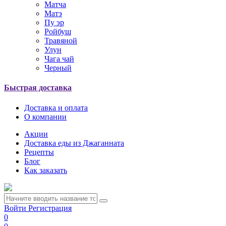
Матча
Матэ
Пу эр
Ройбуш
Травяной
Улун
Чага чай
Черный
Быстрая доставка
Доставка и оплата
О компании
Акции
Доставка еды из Джаганната
Рецепты
Блог
Как заказать
Войти
Регистрация
0