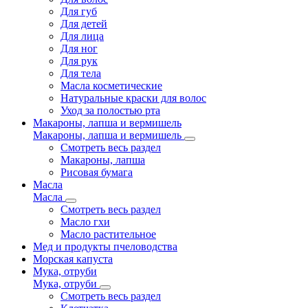
Для губ
Для детей
Для лица
Для ног
Для рук
Для тела
Масла косметические
Натуральные краски для волос
Уход за полостью рта
Макароны, лапша и вермишель
Макароны, лапша и вермишель
Смотреть весь раздел
Макароны, лапша
Рисовая бумага
Масла
Масла
Смотреть весь раздел
Масло гхи
Масло растительное
Мед и продукты пчеловодства
Морская капуста
Мука, отруби
Мука, отруби
Смотреть весь раздел