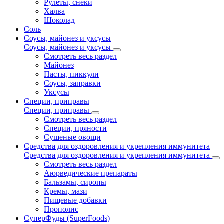
Рулеты, снеки
Халва
Шоколад
Соль
Соусы, майонез и уксусы
Соусы, майонез и уксусы
Смотреть весь раздел
Майонез
Пасты, пиккули
Соусы, заправки
Уксусы
Специи, приправы
Специи, приправы
Смотреть весь раздел
Специи, пряности
Сушеные овощи
Средства для оздоровления и укрепления иммунитета
Средства для оздоровления и укрепления иммунитета
Смотреть весь раздел
Аюрведические препараты
Бальзамы, сиропы
Кремы, мази
Пищевые добавки
Прополис
СуперФуды (SuperFoods)