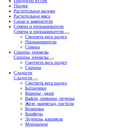
Продукты из сои
Прочее
Растительное молоко
Растительное мясо
Сахар и заменители
Семена и проращиватели
Семена и проращиватели
Смотреть весь раздел
Проращиватели
Семена
Сиропы, пекмезы
Сиропы, пекмезы
Смотреть весь раздел
Сиропы
Сладости
Сладости
Смотреть весь раздел
Батончики
Варенье, джем
Вафли, пряники, печенье
Желе, мармелад, пастила
Козинаки
Конфеты
Леденцы, карамель
Мороженое