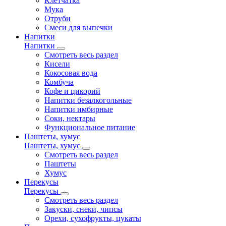
Клетчатка
Мука
Отруби
Смеси для выпечки
Напитки
Напитки
Смотреть весь раздел
Кисели
Кокосовая вода
Комбуча
Кофе и цикорий
Напитки безалкогольные
Напитки имбирные
Соки, нектары
Функциональное питание
Паштеты, хумус
Паштеты, хумус
Смотреть весь раздел
Паштеты
Хумус
Перекусы
Перекусы
Смотреть весь раздел
Закуски, снеки, чипсы
Орехи, сухофрукты, цукаты