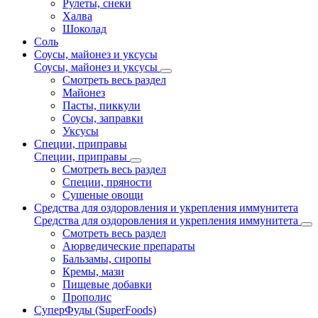
Рулеты, снеки
Халва
Шоколад
Соль
Соусы, майонез и уксусы
Соусы, майонез и уксусы
Смотреть весь раздел
Майонез
Пасты, пиккули
Соусы, заправки
Уксусы
Специи, приправы
Специи, приправы
Смотреть весь раздел
Специи, пряности
Сушеные овощи
Средства для оздоровления и укрепления иммунитета
Средства для оздоровления и укрепления иммунитета
Смотреть весь раздел
Аюрведические препараты
Бальзамы, сиропы
Кремы, мази
Пищевые добавки
Прополис
СуперФуды (SuperFoods)