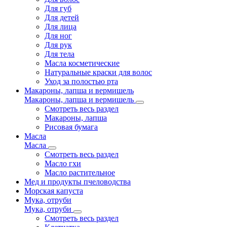
Для губ
Для детей
Для лица
Для ног
Для рук
Для тела
Масла косметические
Натуральные краски для волос
Уход за полостью рта
Макароны, лапша и вермишель
Макароны, лапша и вермишель
Смотреть весь раздел
Макароны, лапша
Рисовая бумага
Масла
Масла
Смотреть весь раздел
Масло гхи
Масло растительное
Мед и продукты пчеловодства
Морская капуста
Мука, отруби
Мука, отруби
Смотреть весь раздел