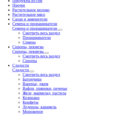
Продукты из сои
Прочее
Растительное молоко
Растительное мясо
Сахар и заменители
Семена и проращиватели
Семена и проращиватели
Смотреть весь раздел
Проращиватели
Семена
Сиропы, пекмезы
Сиропы, пекмезы
Смотреть весь раздел
Сиропы
Сладости
Сладости
Смотреть весь раздел
Батончики
Варенье, джем
Вафли, пряники, печенье
Желе, мармелад, пастила
Козинаки
Конфеты
Леденцы, карамель
Мороженое