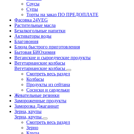
Соусы
Супы
Торты на заказ ПО ПРЕДОПЛАТЕ
Фасовка 24VEG
Растительные масла
Безалкогольные напитки
Активаторы воды
Благовония
Блюда быстрого приготовления
Бытовая БИОхимия
Веганские и сыроедческие продукты
Вегетарианские колбасы
Вегетарианские колбасы
Смотреть весь раздел
Колбасы
Продукты из сейтана
Сосиски и сардельки
Жевательные резинки
Замороженные продукты
Заморозка Джаганнат
Зерна, крупы
Зерна, крупы
Смотреть весь раздел
Зерно
Крупа