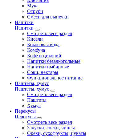
Клетчатка
Мука
Отруби
Смеси для выпечки
Напитки
Напитки
Смотреть весь раздел
Кисели
Кокосовая вода
Комбуча
Кофе и цикорий
Напитки безалкогольные
Напитки имбирные
Соки, нектары
Функциональное питание
Паштеты, хумус
Паштеты, хумус
Смотреть весь раздел
Паштеты
Хумус
Перекусы
Перекусы
Смотреть весь раздел
Закуски, снеки, чипсы
Орехи, сухофрукты, цукаты