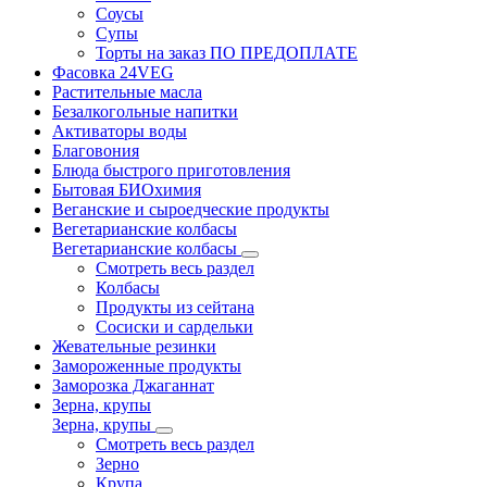
Соусы
Супы
Торты на заказ ПО ПРЕДОПЛАТЕ
Фасовка 24VEG
Растительные масла
Безалкогольные напитки
Активаторы воды
Благовония
Блюда быстрого приготовления
Бытовая БИОхимия
Веганские и сыроедческие продукты
Вегетарианские колбасы
Вегетарианские колбасы
Смотреть весь раздел
Колбасы
Продукты из сейтана
Сосиски и сардельки
Жевательные резинки
Замороженные продукты
Заморозка Джаганнат
Зерна, крупы
Зерна, крупы
Смотреть весь раздел
Зерно
Крупа