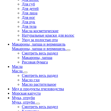
Для губ
Для детей
Для лица
Для ног
Для рук
Для тела
Масла косметические
Натуральные краски для волос
Уход за полостью рта
Макароны, лапша и вермишель
Макароны, лапша и вермишель
Смотреть весь раздел
Макароны, лапша
Рисовая бумага
Масла
Масла
Смотреть весь раздел
Масло гхи
Масло растительное
Мед и продукты пчеловодства
Морская капуста
Мука, отруби
Мука, отруби
Смотреть весь раздел