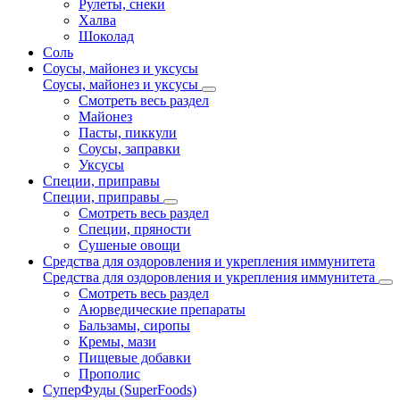
Рулеты, снеки
Халва
Шоколад
Соль
Соусы, майонез и уксусы
Соусы, майонез и уксусы
Смотреть весь раздел
Майонез
Пасты, пиккули
Соусы, заправки
Уксусы
Специи, приправы
Специи, приправы
Смотреть весь раздел
Специи, пряности
Сушеные овощи
Средства для оздоровления и укрепления иммунитета
Средства для оздоровления и укрепления иммунитета
Смотреть весь раздел
Аюрведические препараты
Бальзамы, сиропы
Кремы, мази
Пищевые добавки
Прополис
СуперФуды (SuperFoods)