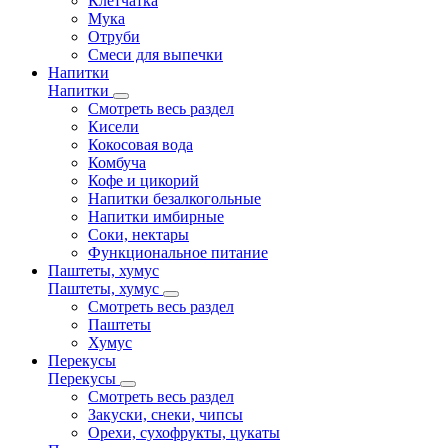
Клетчатка
Мука
Отруби
Смеси для выпечки
Напитки
Напитки
Смотреть весь раздел
Кисели
Кокосовая вода
Комбуча
Кофе и цикорий
Напитки безалкогольные
Напитки имбирные
Соки, нектары
Функциональное питание
Паштеты, хумус
Паштеты, хумус
Смотреть весь раздел
Паштеты
Хумус
Перекусы
Перекусы
Смотреть весь раздел
Закуски, снеки, чипсы
Орехи, сухофрукты, цукаты