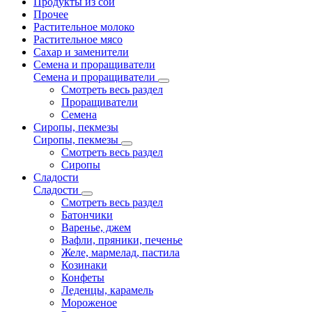
Продукты из сои
Прочее
Растительное молоко
Растительное мясо
Сахар и заменители
Семена и проращиватели
Семена и проращиватели
Смотреть весь раздел
Проращиватели
Семена
Сиропы, пекмезы
Сиропы, пекмезы
Смотреть весь раздел
Сиропы
Сладости
Сладости
Смотреть весь раздел
Батончики
Варенье, джем
Вафли, пряники, печенье
Желе, мармелад, пастила
Козинаки
Конфеты
Леденцы, карамель
Мороженое