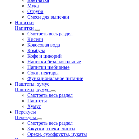
Клетчатка
Мука
Отруби
Смеси для выпечки
Напитки
Напитки
Смотреть весь раздел
Кисели
Кокосовая вода
Комбуча
Кофе и цикорий
Напитки безалкогольные
Напитки имбирные
Соки, нектары
Функциональное питание
Паштеты, хумус
Паштеты, хумус
Смотреть весь раздел
Паштеты
Хумус
Перекусы
Перекусы
Смотреть весь раздел
Закуски, снеки, чипсы
Орехи, сухофрукты, цукаты