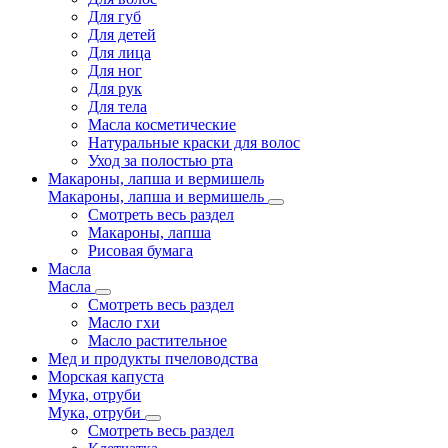
Для губ
Для детей
Для лица
Для ног
Для рук
Для тела
Масла косметические
Натуральные краски для волос
Уход за полостью рта
Макароны, лапша и вермишель
Макароны, лапша и вермишель
Смотреть весь раздел
Макароны, лапша
Рисовая бумага
Масла
Масла
Смотреть весь раздел
Масло гхи
Масло растительное
Мед и продукты пчеловодства
Морская капуста
Мука, отруби
Мука, отруби
Смотреть весь раздел