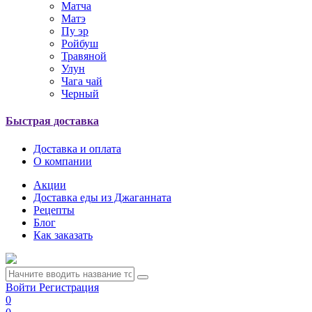
Матча
Матэ
Пу эр
Ройбуш
Травяной
Улун
Чага чай
Черный
Быстрая доставка
Доставка и оплата
О компании
Акции
Доставка еды из Джаганната
Рецепты
Блог
Как заказать
Войти
Регистрация
0