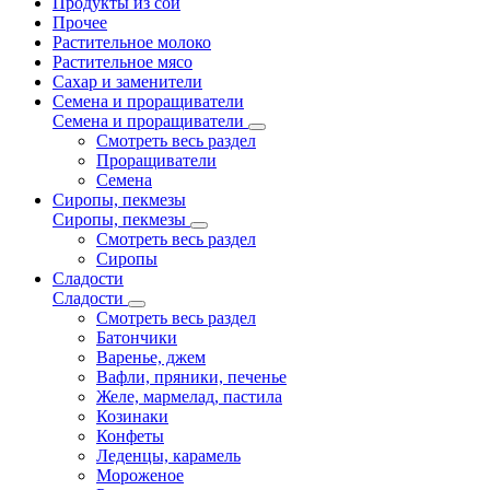
Продукты из сои
Прочее
Растительное молоко
Растительное мясо
Сахар и заменители
Семена и проращиватели
Семена и проращиватели
Смотреть весь раздел
Проращиватели
Семена
Сиропы, пекмезы
Сиропы, пекмезы
Смотреть весь раздел
Сиропы
Сладости
Сладости
Смотреть весь раздел
Батончики
Варенье, джем
Вафли, пряники, печенье
Желе, мармелад, пастила
Козинаки
Конфеты
Леденцы, карамель
Мороженое