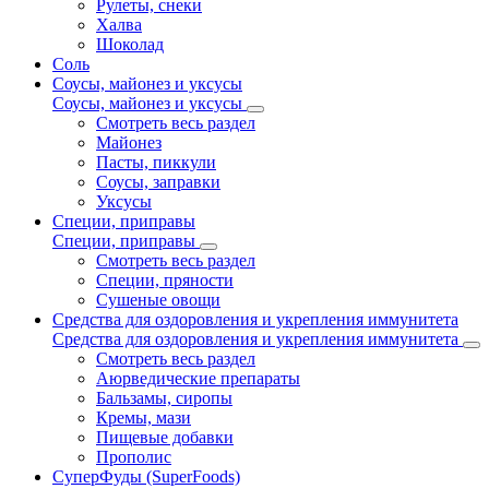
Рулеты, снеки
Халва
Шоколад
Соль
Соусы, майонез и уксусы
Соусы, майонез и уксусы
Смотреть весь раздел
Майонез
Пасты, пиккули
Соусы, заправки
Уксусы
Специи, приправы
Специи, приправы
Смотреть весь раздел
Специи, пряности
Сушеные овощи
Средства для оздоровления и укрепления иммунитета
Средства для оздоровления и укрепления иммунитета
Смотреть весь раздел
Аюрведические препараты
Бальзамы, сиропы
Кремы, мази
Пищевые добавки
Прополис
СуперФуды (SuperFoods)