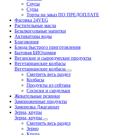
Соусы
Супы
Торты на заказ ПО ПРЕДОПЛАТЕ
Фасовка 24VEG
Растительные масла
Безалкогольные напитки
Активаторы воды
Благовония
Блюда быстрого приготовления
Бытовая БИОхимия
Веганские и сыроедческие продукты
Вегетарианские колбасы
Вегетарианские колбасы
Смотреть весь раздел
Колбасы
Продукты из сейтана
Сосиски и сардельки
Жевательные резинки
Замороженные продукты
Заморозка Джаганнат
Зерна, крупы
Зерна, крупы
Смотреть весь раздел
Зерно
Крупа