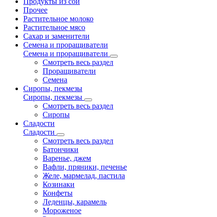
Продукты из сои
Прочее
Растительное молоко
Растительное мясо
Сахар и заменители
Семена и проращиватели
Семена и проращиватели
Смотреть весь раздел
Проращиватели
Семена
Сиропы, пекмезы
Сиропы, пекмезы
Смотреть весь раздел
Сиропы
Сладости
Сладости
Смотреть весь раздел
Батончики
Варенье, джем
Вафли, пряники, печенье
Желе, мармелад, пастила
Козинаки
Конфеты
Леденцы, карамель
Мороженое