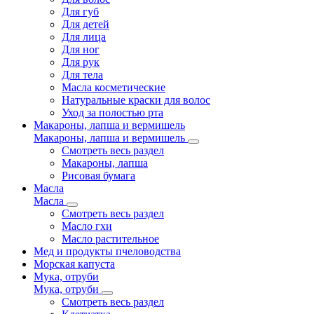
Для губ
Для детей
Для лица
Для ног
Для рук
Для тела
Масла косметические
Натуральные краски для волос
Уход за полостью рта
Макароны, лапша и вермишель
Макароны, лапша и вермишель
Смотреть весь раздел
Макароны, лапша
Рисовая бумага
Масла
Масла
Смотреть весь раздел
Масло гхи
Масло растительное
Мед и продукты пчеловодства
Морская капуста
Мука, отруби
Мука, отруби
Смотреть весь раздел