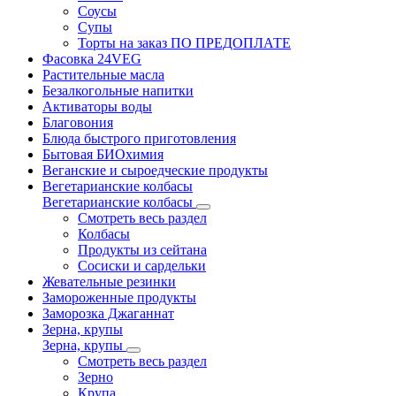
Соусы
Супы
Торты на заказ ПО ПРЕДОПЛАТЕ
Фасовка 24VEG
Растительные масла
Безалкогольные напитки
Активаторы воды
Благовония
Блюда быстрого приготовления
Бытовая БИОхимия
Веганские и сыроедческие продукты
Вегетарианские колбасы
Вегетарианские колбасы
Смотреть весь раздел
Колбасы
Продукты из сейтана
Сосиски и сардельки
Жевательные резинки
Замороженные продукты
Заморозка Джаганнат
Зерна, крупы
Зерна, крупы
Смотреть весь раздел
Зерно
Крупа