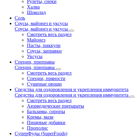
Рулеты, снеки
Халва
Шоколад
Соль
Соусы, майонез и уксусы
Соусы, майонез и уксусы
Смотреть весь раздел
Майонез
Пасты, пиккули
Соусы, заправки
Уксусы
Специи, приправы
Специи, приправы
Смотреть весь раздел
Специи, пряности
Сушеные овощи
Средства для оздоровления и укрепления иммунитета
Средства для оздоровления и укрепления иммунитета
Смотреть весь раздел
Аюрведические препараты
Бальзамы, сиропы
Кремы, мази
Пищевые добавки
Прополис
СуперФуды (SuperFoods)