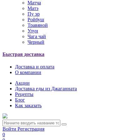
Матча
Матэ
Пу эр
Ройбуш
Травяной
Улун
Чага чай
Черный
Быстрая доставка
Доставка и оплата
О компании
Акции
Доставка еды из Джаганната
Рецепты
Блог
Как заказать
Войти
Регистрация
0