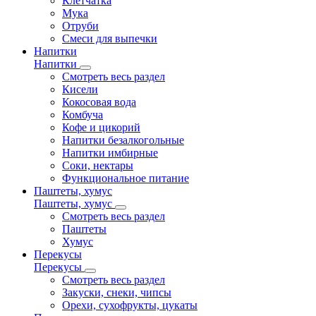
Клетчатка
Мука
Отруби
Смеси для выпечки
Напитки
Напитки
Смотреть весь раздел
Кисели
Кокосовая вода
Комбуча
Кофе и цикорий
Напитки безалкогольные
Напитки имбирные
Соки, нектары
Функциональное питание
Паштеты, хумус
Паштеты, хумус
Смотреть весь раздел
Паштеты
Хумус
Перекусы
Перекусы
Смотреть весь раздел
Закуски, снеки, чипсы
Орехи, сухофрукты, цукаты