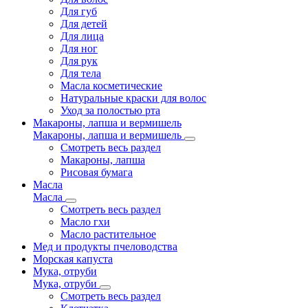
Для губ
Для детей
Для лица
Для ног
Для рук
Для тела
Масла косметические
Натуральные краски для волос
Уход за полостью рта
Макароны, лапша и вермишель
Макароны, лапша и вермишель
Смотреть весь раздел
Макароны, лапша
Рисовая бумага
Масла
Масла
Смотреть весь раздел
Масло гхи
Масло растительное
Мед и продукты пчеловодства
Морская капуста
Мука, отруби
Мука, отруби
Смотреть весь раздел