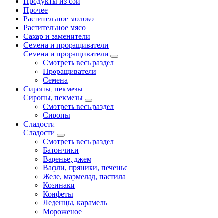
Продукты из сои
Прочее
Растительное молоко
Растительное мясо
Сахар и заменители
Семена и проращиватели
Семена и проращиватели
Смотреть весь раздел
Проращиватели
Семена
Сиропы, пекмезы
Сиропы, пекмезы
Смотреть весь раздел
Сиропы
Сладости
Сладости
Смотреть весь раздел
Батончики
Варенье, джем
Вафли, пряники, печенье
Желе, мармелад, пастила
Козинаки
Конфеты
Леденцы, карамель
Мороженое