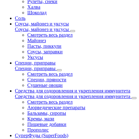
Рулеты, снеки
Халва
Шоколад
Соль
Соусы, майонез и уксусы
Соусы, майонез и уксусы
Смотреть весь раздел
Майонез
Пасты, пиккули
Соусы, заправки
Уксусы
Специи, приправы
Специи, приправы
Смотреть весь раздел
Специи, пряности
Сушеные овощи
Средства для оздоровления и укрепления иммунитета
Средства для оздоровления и укрепления иммунитета
Смотреть весь раздел
Аюрведические препараты
Бальзамы, сиропы
Кремы, мази
Пищевые добавки
Прополис
СуперФуды (SuperFoods)