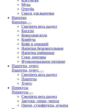
Клетчатка
Мука
Отруби
Смеси для выпечки
Напитки
Напитки
Смотреть весь раздел
Кисели
Кокосовая вода
Комбуча
Кофе и цикорий
Напитки безалкогольные
Напитки имбирные
Соки, нектары
Функциональное питание
Паштеты, хумус
Паштеты, хумус
Смотреть весь раздел
Паштеты
Хумус
Перекусы
Перекусы
Смотреть весь раздел
Закуски, снеки, чипсы
Орехи, сухофрукты, цукаты