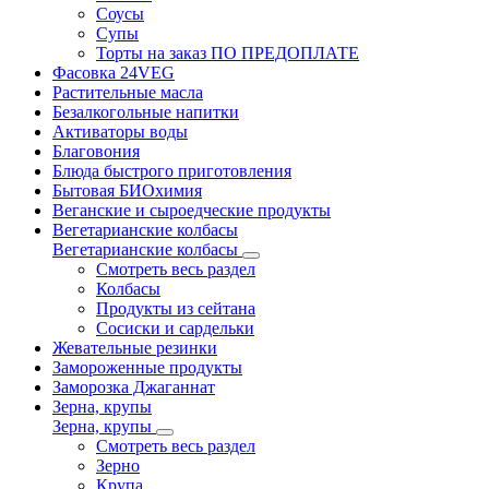
Соусы
Супы
Торты на заказ ПО ПРЕДОПЛАТЕ
Фасовка 24VEG
Растительные масла
Безалкогольные напитки
Активаторы воды
Благовония
Блюда быстрого приготовления
Бытовая БИОхимия
Веганские и сыроедческие продукты
Вегетарианские колбасы
Вегетарианские колбасы
Смотреть весь раздел
Колбасы
Продукты из сейтана
Сосиски и сардельки
Жевательные резинки
Замороженные продукты
Заморозка Джаганнат
Зерна, крупы
Зерна, крупы
Смотреть весь раздел
Зерно
Крупа