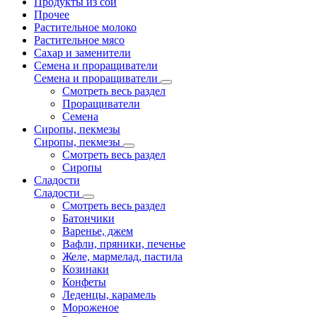
Продукты из сои
Прочее
Растительное молоко
Растительное мясо
Сахар и заменители
Семена и проращиватели
Семена и проращиватели
Смотреть весь раздел
Проращиватели
Семена
Сиропы, пекмезы
Сиропы, пекмезы
Смотреть весь раздел
Сиропы
Сладости
Сладости
Смотреть весь раздел
Батончики
Варенье, джем
Вафли, пряники, печенье
Желе, мармелад, пастила
Козинаки
Конфеты
Леденцы, карамель
Мороженое