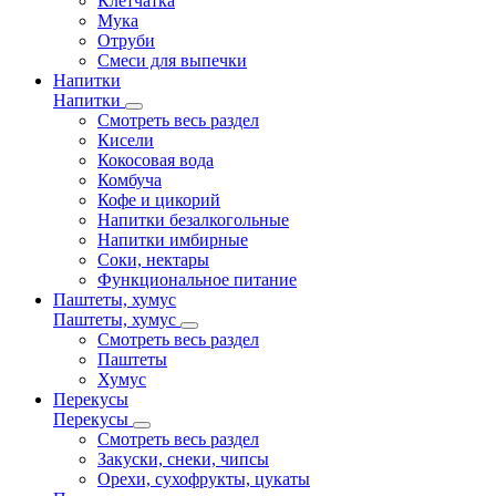
Клетчатка
Мука
Отруби
Смеси для выпечки
Напитки
Напитки
Смотреть весь раздел
Кисели
Кокосовая вода
Комбуча
Кофе и цикорий
Напитки безалкогольные
Напитки имбирные
Соки, нектары
Функциональное питание
Паштеты, хумус
Паштеты, хумус
Смотреть весь раздел
Паштеты
Хумус
Перекусы
Перекусы
Смотреть весь раздел
Закуски, снеки, чипсы
Орехи, сухофрукты, цукаты