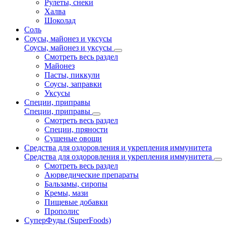
Рулеты, снеки
Халва
Шоколад
Соль
Соусы, майонез и уксусы
Соусы, майонез и уксусы
Смотреть весь раздел
Майонез
Пасты, пиккули
Соусы, заправки
Уксусы
Специи, приправы
Специи, приправы
Смотреть весь раздел
Специи, пряности
Сушеные овощи
Средства для оздоровления и укрепления иммунитета
Средства для оздоровления и укрепления иммунитета
Смотреть весь раздел
Аюрведические препараты
Бальзамы, сиропы
Кремы, мази
Пищевые добавки
Прополис
СуперФуды (SuperFoods)