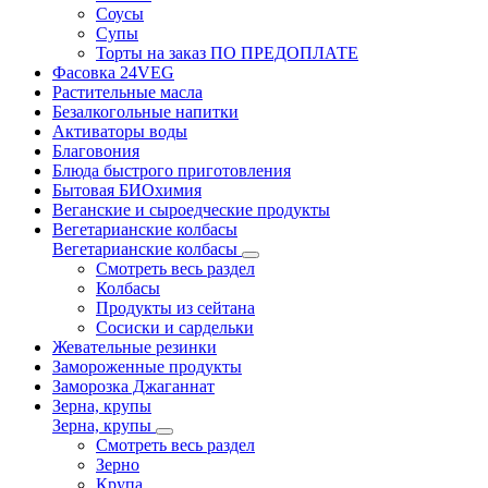
Соусы
Супы
Торты на заказ ПО ПРЕДОПЛАТЕ
Фасовка 24VEG
Растительные масла
Безалкогольные напитки
Активаторы воды
Благовония
Блюда быстрого приготовления
Бытовая БИОхимия
Веганские и сыроедческие продукты
Вегетарианские колбасы
Вегетарианские колбасы
Смотреть весь раздел
Колбасы
Продукты из сейтана
Сосиски и сардельки
Жевательные резинки
Замороженные продукты
Заморозка Джаганнат
Зерна, крупы
Зерна, крупы
Смотреть весь раздел
Зерно
Крупа