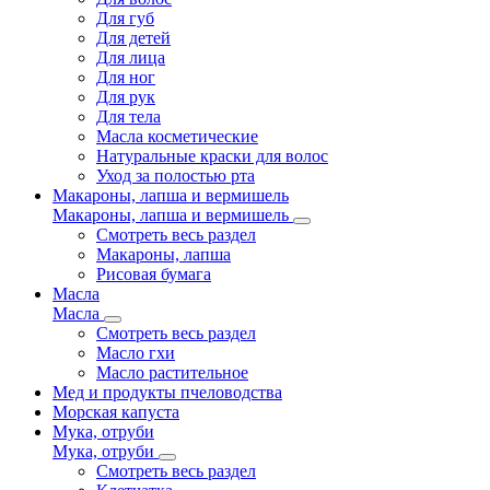
Для губ
Для детей
Для лица
Для ног
Для рук
Для тела
Масла косметические
Натуральные краски для волос
Уход за полостью рта
Макароны, лапша и вермишель
Макароны, лапша и вермишель
Смотреть весь раздел
Макароны, лапша
Рисовая бумага
Масла
Масла
Смотреть весь раздел
Масло гхи
Масло растительное
Мед и продукты пчеловодства
Морская капуста
Мука, отруби
Мука, отруби
Смотреть весь раздел