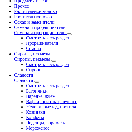
Продукты из сои
Прочее
Растительное молоко
Растительное мясо
Сахар и заменители
Семена и проращиватели
Семена и проращиватели
Смотреть весь раздел
Проращиватели
Семена
Сиропы, пекмезы
Сиропы, пекмезы
Смотреть весь раздел
Сиропы
Сладости
Сладости
Смотреть весь раздел
Батончики
Варенье, джем
Вафли, пряники, печенье
Желе, мармелад, пастила
Козинаки
Конфеты
Леденцы, карамель
Мороженое