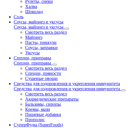
Рулеты, снеки
Халва
Шоколад
Соль
Соусы, майонез и уксусы
Соусы, майонез и уксусы
Смотреть весь раздел
Майонез
Пасты, пиккули
Соусы, заправки
Уксусы
Специи, приправы
Специи, приправы
Смотреть весь раздел
Специи, пряности
Сушеные овощи
Средства для оздоровления и укрепления иммунитета
Средства для оздоровления и укрепления иммунитета
Смотреть весь раздел
Аюрведические препараты
Бальзамы, сиропы
Кремы, мази
Пищевые добавки
Прополис
СуперФуды (SuperFoods)