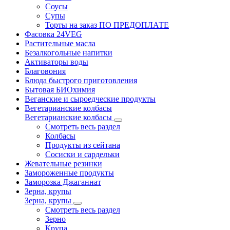
Соусы
Супы
Торты на заказ ПО ПРЕДОПЛАТЕ
Фасовка 24VEG
Растительные масла
Безалкогольные напитки
Активаторы воды
Благовония
Блюда быстрого приготовления
Бытовая БИОхимия
Веганские и сыроедческие продукты
Вегетарианские колбасы
Вегетарианские колбасы
Смотреть весь раздел
Колбасы
Продукты из сейтана
Сосиски и сардельки
Жевательные резинки
Замороженные продукты
Заморозка Джаганнат
Зерна, крупы
Зерна, крупы
Смотреть весь раздел
Зерно
Крупа