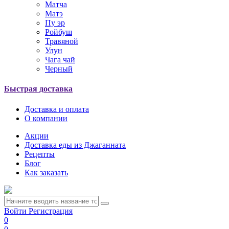
Матча
Матэ
Пу эр
Ройбуш
Травяной
Улун
Чага чай
Черный
Быстрая доставка
Доставка и оплата
О компании
Акции
Доставка еды из Джаганната
Рецепты
Блог
Как заказать
Войти
Регистрация
0