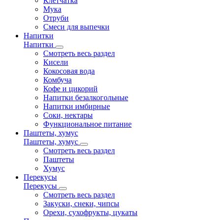
Клетчатка
Мука
Отруби
Смеси для выпечки
Напитки
Напитки
Смотреть весь раздел
Кисели
Кокосовая вода
Комбуча
Кофе и цикорий
Напитки безалкогольные
Напитки имбирные
Соки, нектары
Функциональное питание
Паштеты, хумус
Паштеты, хумус
Смотреть весь раздел
Паштеты
Хумус
Перекусы
Перекусы
Смотреть весь раздел
Закуски, снеки, чипсы
Орехи, сухофрукты, цукаты