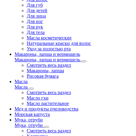
Для губ
Для детей
Для лица
Для ног
Для рук
Для тела
Масла косметические
Натуральные краски для волос
Уход за полостью рта
Макароны, лапша и вермишель
Макароны, лапша и вермишель
Смотреть весь раздел
Макароны, лапша
Рисовая бумага
Масла
Масла
Смотреть весь раздел
Масло гхи
Масло растительное
Мед и продукты пчеловодства
Морская капуста
Мука, отруби
Мука, отруби
Смотреть весь раздел