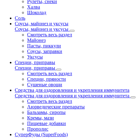
Рулеты, снеки
Халва
Шоколад
Соль
Соусы, майонез и уксусы
Соусы, майонез и уксусы
Смотреть весь раздел
Майонез
Пасты, пиккули
Соусы, заправки
Уксусы
Специи, приправы
Специи, приправы
Смотреть весь раздел
Специи, пряности
Сушеные овощи
Средства для оздоровления и укрепления иммунитета
Средства для оздоровления и укрепления иммунитета
Смотреть весь раздел
Аюрведические препараты
Бальзамы, сиропы
Кремы, мази
Пищевые добавки
Прополис
СуперФуды (SuperFoods)