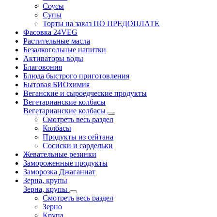
Соусы
Супы
Торты на заказ ПО ПРЕДОПЛАТЕ
Фасовка 24VEG
Растительные масла
Безалкогольные напитки
Активаторы воды
Благовония
Блюда быстрого приготовления
Бытовая БИОхимия
Веганские и сыроедческие продукты
Вегетарианские колбасы
Вегетарианские колбасы
Смотреть весь раздел
Колбасы
Продукты из сейтана
Сосиски и сардельки
Жевательные резинки
Замороженные продукты
Заморозка Джаганнат
Зерна, крупы
Зерна, крупы
Смотреть весь раздел
Зерно
Крупа