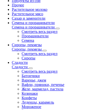
Продукты из сои
Прочее
Растительное молоко
Растительное мясо
Сахар и заменители
Семена и проращиватели
Семена и проращиватели
Смотреть весь раздел
Проращиватели
Семена
Сиропы, пекмезы
Сиропы, пекмезы
Смотреть весь раздел
Сиропы
Сладости
Сладости
Смотреть весь раздел
Батончики
Варенье, джем
Вафли, пряники, печенье
Желе, мармелад, пастила
Козинаки
Конфеты
Леденцы, карамель
Мороженое