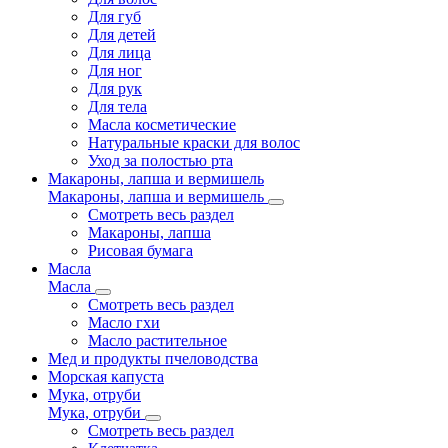
Для губ
Для детей
Для лица
Для ног
Для рук
Для тела
Масла косметические
Натуральные краски для волос
Уход за полостью рта
Макароны, лапша и вермишель
Макароны, лапша и вермишель
Смотреть весь раздел
Макароны, лапша
Рисовая бумага
Масла
Масла
Смотреть весь раздел
Масло гхи
Масло растительное
Мед и продукты пчеловодства
Морская капуста
Мука, отруби
Мука, отруби
Смотреть весь раздел