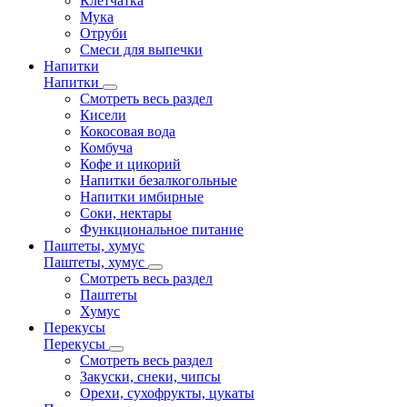
Клетчатка
Мука
Отруби
Смеси для выпечки
Напитки
Напитки
Смотреть весь раздел
Кисели
Кокосовая вода
Комбуча
Кофе и цикорий
Напитки безалкогольные
Напитки имбирные
Соки, нектары
Функциональное питание
Паштеты, хумус
Паштеты, хумус
Смотреть весь раздел
Паштеты
Хумус
Перекусы
Перекусы
Смотреть весь раздел
Закуски, снеки, чипсы
Орехи, сухофрукты, цукаты