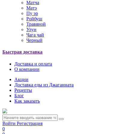
Матча
Матэ
Пу эр
Ройбуш
Травяной
Улун
Чага чай
Черный
Быстрая доставка
Доставка и оплата
О компании
Акции
Доставка еды из Джаганната
Рецепты
Блог
Как заказать
Войти
Регистрация
0