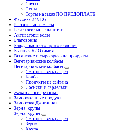
Соусы
Супы
Торты на заказ ПО ПРЕДОПЛАТЕ
Фасовка 24VEG
Растительные масла
Безалкогольные напитки
Активаторы воды
Благовония
Блюда быстрого приготовления
Бытовая БИОхимия
Веганские и сыроедческие продукты
Вегетарианские колбасы
Вегетарианские колбасы
Смотреть весь раздел
Колбасы
Продукты из сейтана
Сосиски и сардельки
Жевательные резинки
Замороженные продукты
Заморозка Джаганнат
Зерна, крупы
Зерна, крупы
Смотреть весь раздел
Зерно
Крупа