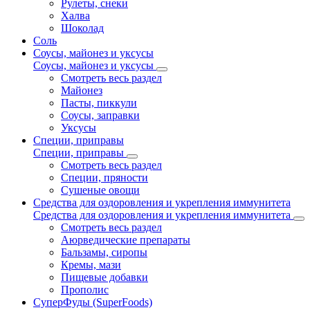
Рулеты, снеки
Халва
Шоколад
Соль
Соусы, майонез и уксусы
Соусы, майонез и уксусы
Смотреть весь раздел
Майонез
Пасты, пиккули
Соусы, заправки
Уксусы
Специи, приправы
Специи, приправы
Смотреть весь раздел
Специи, пряности
Сушеные овощи
Средства для оздоровления и укрепления иммунитета
Средства для оздоровления и укрепления иммунитета
Смотреть весь раздел
Аюрведические препараты
Бальзамы, сиропы
Кремы, мази
Пищевые добавки
Прополис
СуперФуды (SuperFoods)