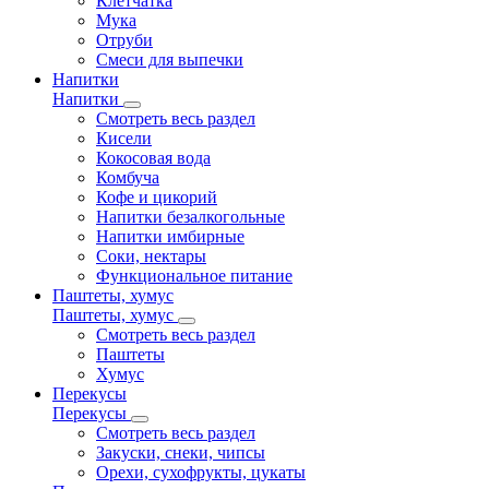
Клетчатка
Мука
Отруби
Смеси для выпечки
Напитки
Напитки
Смотреть весь раздел
Кисели
Кокосовая вода
Комбуча
Кофе и цикорий
Напитки безалкогольные
Напитки имбирные
Соки, нектары
Функциональное питание
Паштеты, хумус
Паштеты, хумус
Смотреть весь раздел
Паштеты
Хумус
Перекусы
Перекусы
Смотреть весь раздел
Закуски, снеки, чипсы
Орехи, сухофрукты, цукаты