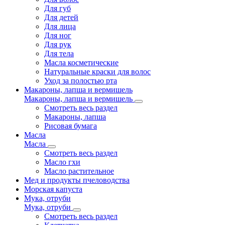
Для губ
Для детей
Для лица
Для ног
Для рук
Для тела
Масла косметические
Натуральные краски для волос
Уход за полостью рта
Макароны, лапша и вермишель
Макароны, лапша и вермишель
Смотреть весь раздел
Макароны, лапша
Рисовая бумага
Масла
Масла
Смотреть весь раздел
Масло гхи
Масло растительное
Мед и продукты пчеловодства
Морская капуста
Мука, отруби
Мука, отруби
Смотреть весь раздел