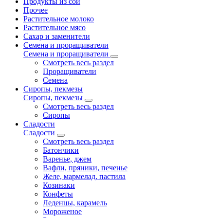
Продукты из сои
Прочее
Растительное молоко
Растительное мясо
Сахар и заменители
Семена и проращиватели
Семена и проращиватели
Смотреть весь раздел
Проращиватели
Семена
Сиропы, пекмезы
Сиропы, пекмезы
Смотреть весь раздел
Сиропы
Сладости
Сладости
Смотреть весь раздел
Батончики
Варенье, джем
Вафли, пряники, печенье
Желе, мармелад, пастила
Козинаки
Конфеты
Леденцы, карамель
Мороженое