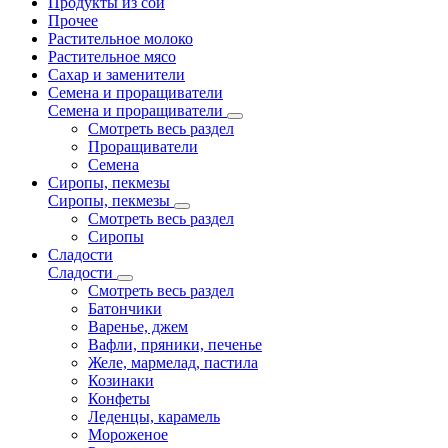
Продукты из сои
Прочее
Растительное молоко
Растительное мясо
Сахар и заменители
Семена и проращиватели
Семена и проращиватели
Смотреть весь раздел
Проращиватели
Семена
Сиропы, пекмезы
Сиропы, пекмезы
Смотреть весь раздел
Сиропы
Сладости
Сладости
Смотреть весь раздел
Батончики
Варенье, джем
Вафли, пряники, печенье
Желе, мармелад, пастила
Козинаки
Конфеты
Леденцы, карамель
Мороженое