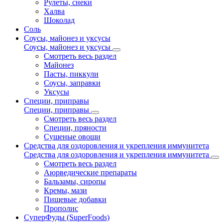
Рулеты, снеки
Халва
Шоколад
Соль
Соусы, майонез и уксусы
Соусы, майонез и уксусы
Смотреть весь раздел
Майонез
Пасты, пиккули
Соусы, заправки
Уксусы
Специи, приправы
Специи, приправы
Смотреть весь раздел
Специи, пряности
Сушеные овощи
Средства для оздоровления и укрепления иммунитета
Средства для оздоровления и укрепления иммунитета
Смотреть весь раздел
Аюрведические препараты
Бальзамы, сиропы
Кремы, мази
Пищевые добавки
Прополис
СуперФуды (SuperFoods)