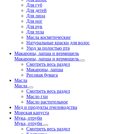
Для губ
Для детей
Для лица
Для ног
Для рук
Для тела
Масла косметические
Натуральные краски для волос
Уход за полостью рта
Макароны, лапша и вермишель
Макароны, лапша и вермишель
Смотреть весь раздел
Макароны, лапша
Рисовая бумага
Масла
Масла
Смотреть весь раздел
Масло гхи
Масло растительное
Мед и продукты пчеловодства
Морская капуста
Мука, отруби
Мука, отруби
Смотреть весь раздел