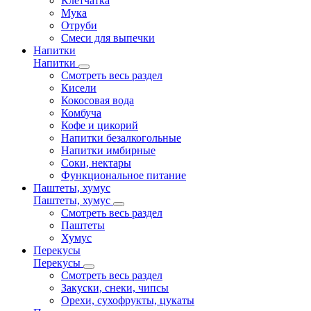
Клетчатка
Мука
Отруби
Смеси для выпечки
Напитки
Напитки
Смотреть весь раздел
Кисели
Кокосовая вода
Комбуча
Кофе и цикорий
Напитки безалкогольные
Напитки имбирные
Соки, нектары
Функциональное питание
Паштеты, хумус
Паштеты, хумус
Смотреть весь раздел
Паштеты
Хумус
Перекусы
Перекусы
Смотреть весь раздел
Закуски, снеки, чипсы
Орехи, сухофрукты, цукаты