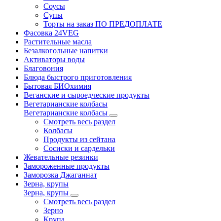
Соусы
Супы
Торты на заказ ПО ПРЕДОПЛАТЕ
Фасовка 24VEG
Растительные масла
Безалкогольные напитки
Активаторы воды
Благовония
Блюда быстрого приготовления
Бытовая БИОхимия
Веганские и сыроедческие продукты
Вегетарианские колбасы
Вегетарианские колбасы
Смотреть весь раздел
Колбасы
Продукты из сейтана
Сосиски и сардельки
Жевательные резинки
Замороженные продукты
Заморозка Джаганнат
Зерна, крупы
Зерна, крупы
Смотреть весь раздел
Зерно
Крупа