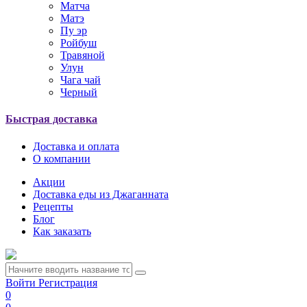
Матча
Матэ
Пу эр
Ройбуш
Травяной
Улун
Чага чай
Черный
Быстрая доставка
Доставка и оплата
О компании
Акции
Доставка еды из Джаганната
Рецепты
Блог
Как заказать
Войти
Регистрация
0