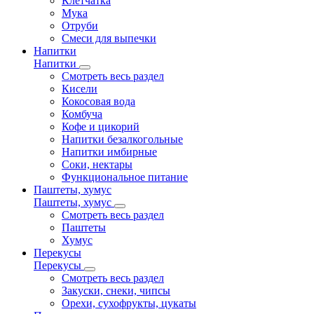
Клетчатка
Мука
Отруби
Смеси для выпечки
Напитки
Напитки
Смотреть весь раздел
Кисели
Кокосовая вода
Комбуча
Кофе и цикорий
Напитки безалкогольные
Напитки имбирные
Соки, нектары
Функциональное питание
Паштеты, хумус
Паштеты, хумус
Смотреть весь раздел
Паштеты
Хумус
Перекусы
Перекусы
Смотреть весь раздел
Закуски, снеки, чипсы
Орехи, сухофрукты, цукаты