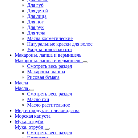
Для губ
Для детей
Для лица
Для ног
Для рук
Для тела
Масла косметические
Натуральные краски для волос
Уход за полостью рта
Макароны, лапша и вермишель
Макароны, лапша и вермишель
Смотреть весь раздел
Макароны, лапша
Рисовая бумага
Масла
Масла
Смотреть весь раздел
Масло гхи
Масло растительное
Мед и продукты пчеловодства
Морская капуста
Мука, отруби
Мука, отруби
Смотреть весь раздел