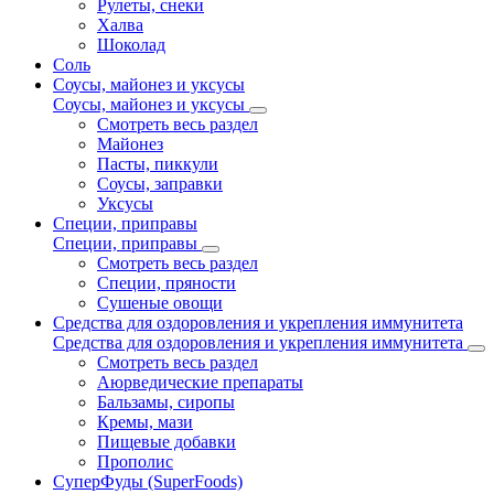
Рулеты, снеки
Халва
Шоколад
Соль
Соусы, майонез и уксусы
Соусы, майонез и уксусы
Смотреть весь раздел
Майонез
Пасты, пиккули
Соусы, заправки
Уксусы
Специи, приправы
Специи, приправы
Смотреть весь раздел
Специи, пряности
Сушеные овощи
Средства для оздоровления и укрепления иммунитета
Средства для оздоровления и укрепления иммунитета
Смотреть весь раздел
Аюрведические препараты
Бальзамы, сиропы
Кремы, мази
Пищевые добавки
Прополис
СуперФуды (SuperFoods)