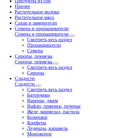
Продукты из сои
Прочее
Растительное молоко
Растительное мясо
Сахар и заменители
Семена и проращиватели
Семена и проращиватели
Смотреть весь раздел
Проращиватели
Семена
Сиропы, пекмезы
Сиропы, пекмезы
Смотреть весь раздел
Сиропы
Сладости
Сладости
Смотреть весь раздел
Батончики
Варенье, джем
Вафли, пряники, печенье
Желе, мармелад, пастила
Козинаки
Конфеты
Леденцы, карамель
Мороженое