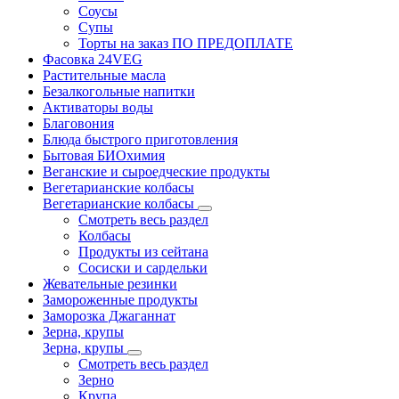
Соусы
Супы
Торты на заказ ПО ПРЕДОПЛАТЕ
Фасовка 24VEG
Растительные масла
Безалкогольные напитки
Активаторы воды
Благовония
Блюда быстрого приготовления
Бытовая БИОхимия
Веганские и сыроедческие продукты
Вегетарианские колбасы
Вегетарианские колбасы
Смотреть весь раздел
Колбасы
Продукты из сейтана
Сосиски и сардельки
Жевательные резинки
Замороженные продукты
Заморозка Джаганнат
Зерна, крупы
Зерна, крупы
Смотреть весь раздел
Зерно
Крупа