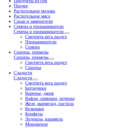
Продукты из сои
Прочее
Растительное молоко
Растительное мясо
Сахар и заменители
Семена и проращиватели
Семена и проращиватели
Смотреть весь раздел
Проращиватели
Семена
Сиропы, пекмезы
Сиропы, пекмезы
Смотреть весь раздел
Сиропы
Сладости
Сладости
Смотреть весь раздел
Батончики
Варенье, джем
Вафли, пряники, печенье
Желе, мармелад, пастила
Козинаки
Конфеты
Леденцы, карамель
Мороженое