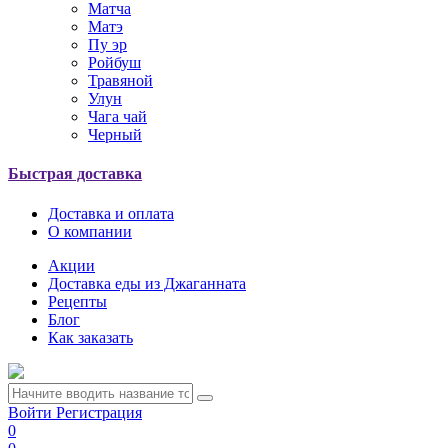
Матча
Матэ
Пу эр
Ройбуш
Травяной
Улун
Чага чай
Черный
Быстрая доставка
Доставка и оплата
О компании
Акции
Доставка еды из Джаганната
Рецепты
Блог
Как заказать
Войти
Регистрация
0