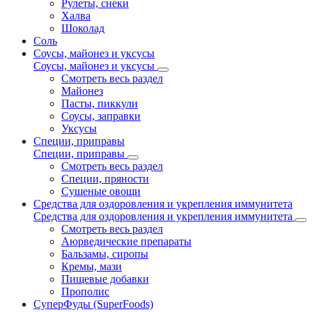
Рулеты, снеки
Халва
Шоколад
Соль
Соусы, майонез и уксусы
Соусы, майонез и уксусы
Смотреть весь раздел
Майонез
Пасты, пиккули
Соусы, заправки
Уксусы
Специи, приправы
Специи, приправы
Смотреть весь раздел
Специи, пряности
Сушеные овощи
Средства для оздоровления и укрепления иммунитета
Средства для оздоровления и укрепления иммунитета
Смотреть весь раздел
Аюрведические препараты
Бальзамы, сиропы
Кремы, мази
Пищевые добавки
Прополис
СуперФуды (SuperFoods)