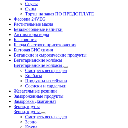
Соусы
Супы
Торты на заказ ПО ПРЕДОПЛАТЕ
Фасовка 24VEG
Растительные масла
Безалкогольные напитки
Активаторы воды
Благовония
Блюда быстрого приготовления
Бытовая БИОхимия
Веганские и сыроедческие продукты
Вегетарианские колбасы
Вегетарианские колбасы
Смотреть весь раздел
Колбасы
Продукты из сейтана
Сосиски и сардельки
Жевательные резинки
Замороженные продукты
Заморозка Джаганнат
Зерна, крупы
Зерна, крупы
Смотреть весь раздел
Зерно
Крупа