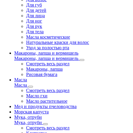
Для губ
Для детей
Для лица
Для ног
Для рук
Для тела
Масла косметические
Натуральные краски для волос
Уход за полостью рта
Макароны, лапша и вермишель
Макароны, лапша и вермишель
Смотреть весь раздел
Макароны, лапша
Рисовая бумага
Масла
Масла
Смотреть весь раздел
Масло гхи
Масло растительное
Мед и продукты пчеловодства
Морская капуста
Мука, отруби
Мука, отруби
Смотреть весь раздел