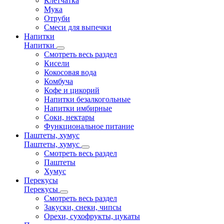
Клетчатка
Мука
Отруби
Смеси для выпечки
Напитки
Напитки
Смотреть весь раздел
Кисели
Кокосовая вода
Комбуча
Кофе и цикорий
Напитки безалкогольные
Напитки имбирные
Соки, нектары
Функциональное питание
Паштеты, хумус
Паштеты, хумус
Смотреть весь раздел
Паштеты
Хумус
Перекусы
Перекусы
Смотреть весь раздел
Закуски, снеки, чипсы
Орехи, сухофрукты, цукаты