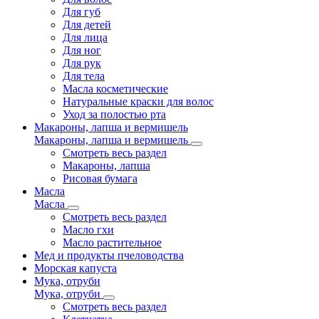
Для губ
Для детей
Для лица
Для ног
Для рук
Для тела
Масла косметические
Натуральные краски для волос
Уход за полостью рта
Макароны, лапша и вермишель
Макароны, лапша и вермишель
Смотреть весь раздел
Макароны, лапша
Рисовая бумага
Масла
Масла
Смотреть весь раздел
Масло гхи
Масло растительное
Мед и продукты пчеловодства
Морская капуста
Мука, отруби
Мука, отруби
Смотреть весь раздел