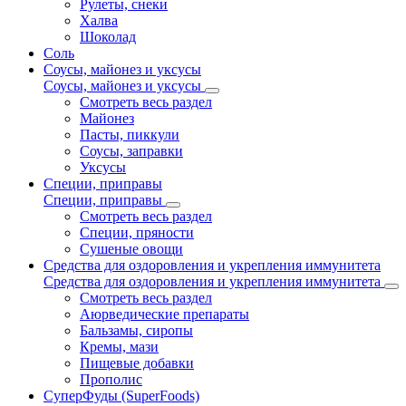
Рулеты, снеки
Халва
Шоколад
Соль
Соусы, майонез и уксусы
Соусы, майонез и уксусы
Смотреть весь раздел
Майонез
Пасты, пиккули
Соусы, заправки
Уксусы
Специи, приправы
Специи, приправы
Смотреть весь раздел
Специи, пряности
Сушеные овощи
Средства для оздоровления и укрепления иммунитета
Средства для оздоровления и укрепления иммунитета
Смотреть весь раздел
Аюрведические препараты
Бальзамы, сиропы
Кремы, мази
Пищевые добавки
Прополис
СуперФуды (SuperFoods)