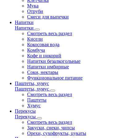
Клетчатка
Мука
Отруби
Смеси для выпечки
Напитки
Напитки
Смотреть весь раздел
Кисели
Кокосовая вода
Комбуча
Кофе и цикорий
Напитки безалкогольные
Напитки имбирные
Соки, нектары
Функциональное питание
Паштеты, хумус
Паштеты, хумус
Смотреть весь раздел
Паштеты
Хумус
Перекусы
Перекусы
Смотреть весь раздел
Закуски, снеки, чипсы
Орехи, сухофрукты, цукаты