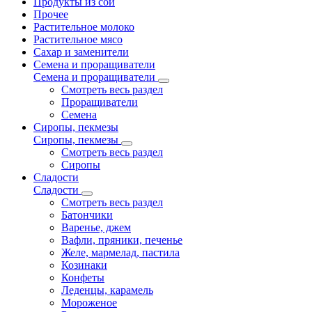
Продукты из сои
Прочее
Растительное молоко
Растительное мясо
Сахар и заменители
Семена и проращиватели
Семена и проращиватели
Смотреть весь раздел
Проращиватели
Семена
Сиропы, пекмезы
Сиропы, пекмезы
Смотреть весь раздел
Сиропы
Сладости
Сладости
Смотреть весь раздел
Батончики
Варенье, джем
Вафли, пряники, печенье
Желе, мармелад, пастила
Козинаки
Конфеты
Леденцы, карамель
Мороженое