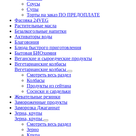
Соусы
Супы
Торты на заказ ПО ПРЕДОПЛАТЕ
Фасовка 24VEG
Растительные масла
Безалкогольные напитки
Активаторы воды
Благовония
Блюда быстрого приготовления
Бытовая БИОхимия
Веганские и сыроедческие продукты
Вегетарианские колбасы
Вегетарианские колбасы
Смотреть весь раздел
Колбасы
Продукты из сейтана
Сосиски и сардельки
Жевательные резинки
Замороженные продукты
Заморозка Джаганнат
Зерна, крупы
Зерна, крупы
Смотреть весь раздел
Зерно
Крупа