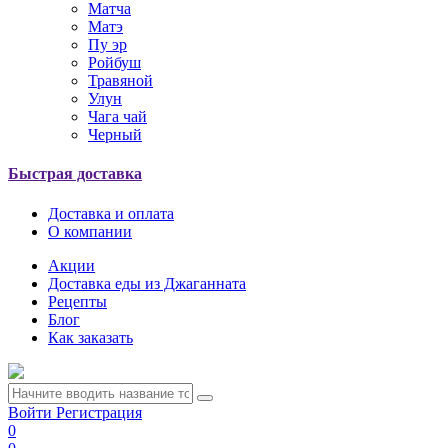
Матча
Матэ
Пу эр
Ройбуш
Травяной
Улун
Чага чай
Черный
Быстрая доставка
Доставка и оплата
О компании
Акции
Доставка еды из Джаганната
Рецепты
Блог
Как заказать
Войти
Регистрация
0