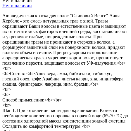
Нет в наличии
Нет в наличии
Аюрведическая краска для волос "Сливовый Венге" Ааша
Хербалс - это смесь натуральных трав с хной. Травы
окрашивают Ваши волосы в естественные цвета и защищают
их от негативных факторов внешней среды, восстанавливают
и укрепляют слабые, поврежденные волосы. При
окрашивании травы не проникают в стержень волоса, а
формируют защитный слой на поверхности волоса, придают
волосам объем и сияние. При регулярном использовании
аюрведическая краска укрепляет корни волос, препятствует
появлению перхоти, защищает волосы от УФ-излучения.<br>
<br>
<b>Состав: </b>Алоэ вера, амла, бибхитаки, гибискус,
грецкий орех, кофе Арабика, листья карри, хна, индигофера,
акация, брингарадж, лакрица, ним, брахми.<br>
<br>
<b>
Способ применения:</b><br>
<br>
Шаг 1. Приготовление пасты для окрашивания: Развести
необходимое количество порошка в горячей воде (65-70 °С) до
состояния однородной массы консистенции жидкой сметаны.
Охладить до комфортной температуры.<br>