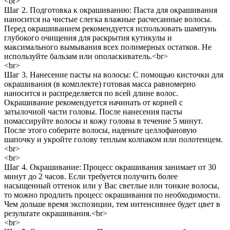
<br>
Шаг 2. Подготовка к окрашиванию: Паста для окрашивания
наносится на чистые слегка влажные расчесанные волосы.
Перед окрашиванием рекомендуется использовать шампунь
глубокого очищения для раскрытия кутикулы и
максимального вымывания всех полимерных остатков. Не
используйте бальзам или ополаскиватель.<br>
<br>
Шаг 3. Нанесение пасты на волосы: С помощью кисточки для
окрашивания (в комплекте) готовая масса равномерно
наносится и распределяется по всей длине волос.
Окрашивание рекомендуется начинать от корней с
затылочной части головы. После нанесения пасты
помассируйте волосы и кожу головы в течение 5 минут.
После этого соберите волосы, наденьте целлофановую
шапочку и укройте голову теплым колпаком или полотенцем.
<br>
<br>
Шаг 4. Окрашивание: Процесс окрашивания занимает от 30
минут до 2 часов. Если требуется получить более
насыщенный оттенок или у Вас светлые или тонкие волосы,
то можно продлить процесс окрашивания по необходимости.
Чем дольше время экспозиции, тем интенсивнее будет цвет в
результате окрашивания.<br>
<br>