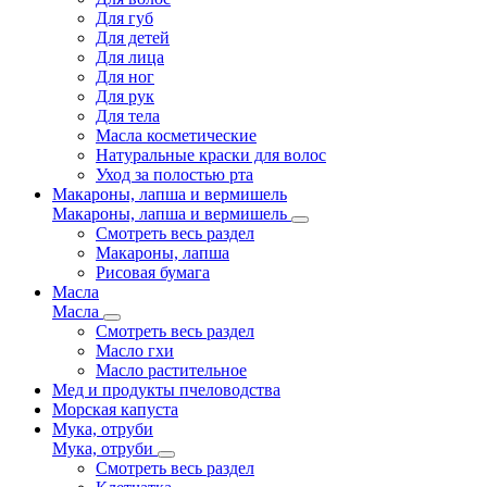
Для губ
Для детей
Для лица
Для ног
Для рук
Для тела
Масла косметические
Натуральные краски для волос
Уход за полостью рта
Макароны, лапша и вермишель
Макароны, лапша и вермишель
Смотреть весь раздел
Макароны, лапша
Рисовая бумага
Масла
Масла
Смотреть весь раздел
Масло гхи
Масло растительное
Мед и продукты пчеловодства
Морская капуста
Мука, отруби
Мука, отруби
Смотреть весь раздел