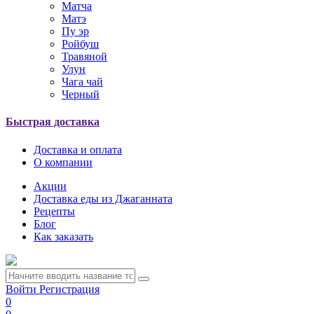
Матча
Матэ
Пу эр
Ройбуш
Травяной
Улун
Чага чай
Черный
Быстрая доставка
Доставка и оплата
О компании
Акции
Доставка еды из Джаганната
Рецепты
Блог
Как заказать
Войти
Регистрация
0