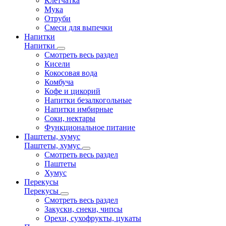
Клетчатка
Мука
Отруби
Смеси для выпечки
Напитки
Напитки
Смотреть весь раздел
Кисели
Кокосовая вода
Комбуча
Кофе и цикорий
Напитки безалкогольные
Напитки имбирные
Соки, нектары
Функциональное питание
Паштеты, хумус
Паштеты, хумус
Смотреть весь раздел
Паштеты
Хумус
Перекусы
Перекусы
Смотреть весь раздел
Закуски, снеки, чипсы
Орехи, сухофрукты, цукаты