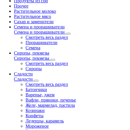
Продукты из сои
Прочее
Растительное молоко
Растительное мясо
Сахар и заменители
Семена и проращиватели
Семена и проращиватели
Смотреть весь раздел
Проращиватели
Семена
Сиропы, пекмезы
Сиропы, пекмезы
Смотреть весь раздел
Сиропы
Сладости
Сладости
Смотреть весь раздел
Батончики
Варенье, джем
Вафли, пряники, печенье
Желе, мармелад, пастила
Козинаки
Конфеты
Леденцы, карамель
Мороженое