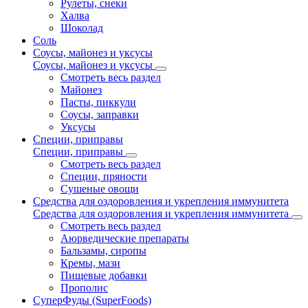
Рулеты, снеки
Халва
Шоколад
Соль
Соусы, майонез и уксусы
Соусы, майонез и уксусы
Смотреть весь раздел
Майонез
Пасты, пиккули
Соусы, заправки
Уксусы
Специи, приправы
Специи, приправы
Смотреть весь раздел
Специи, пряности
Сушеные овощи
Средства для оздоровления и укрепления иммунитета
Средства для оздоровления и укрепления иммунитета
Смотреть весь раздел
Аюрведические препараты
Бальзамы, сиропы
Кремы, мази
Пищевые добавки
Прополис
СуперФуды (SuperFoods)