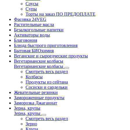
Соусы
Супы
Торты на заказ ПО ПРЕДОПЛАТЕ
Фасовка 24VEG
Растительные масла
Безалкогольные напитки
Активаторы воды
Благовония
Блюда быстрого приготовления
Бытовая БИОхимия
Веганские и сыроедческие продукты
Вегетарианские колбасы
Вегетарианские колбасы
Смотреть весь раздел
Колбасы
Продукты из сейтана
Сосиски и сардельки
Жевательные резинки
Замороженные продукты
Заморозка Джаганнат
Зерна, крупы
Зерна, крупы
Смотреть весь раздел
Зерно
Крупа