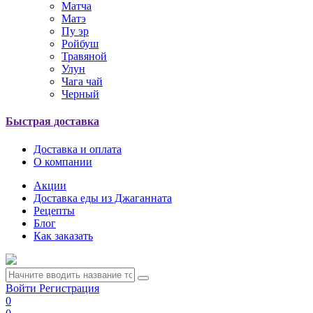
Матча
Матэ
Пу эр
Ройбуш
Травяной
Улун
Чага чай
Черный
Быстрая доставка
Доставка и оплата
О компании
Акции
Доставка еды из Джаганната
Рецепты
Блог
Как заказать
Войти
Регистрация
0