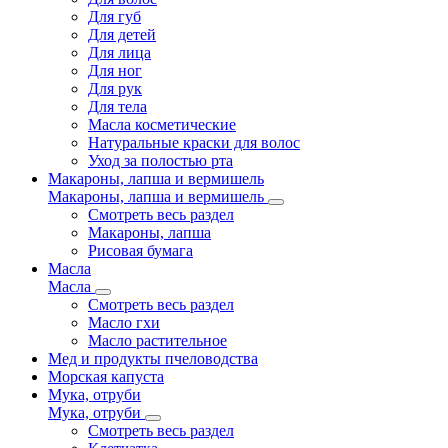
Для губ
Для детей
Для лица
Для ног
Для рук
Для тела
Масла косметические
Натуральные краски для волос
Уход за полостью рта
Макароны, лапша и вермишель
Макароны, лапша и вермишель
Смотреть весь раздел
Макароны, лапша
Рисовая бумага
Масла
Масла
Смотреть весь раздел
Масло гхи
Масло растительное
Мед и продукты пчеловодства
Морская капуста
Мука, отруби
Мука, отруби
Смотреть весь раздел