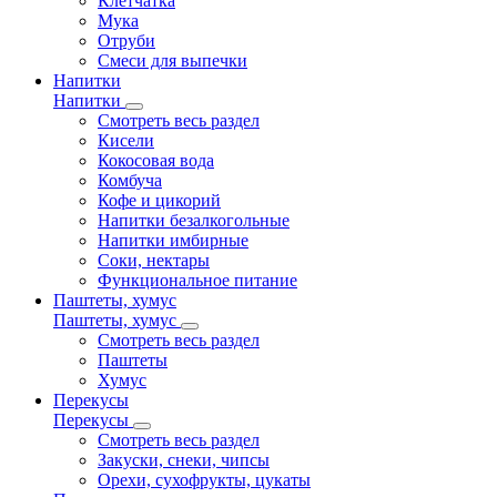
Клетчатка
Мука
Отруби
Смеси для выпечки
Напитки
Напитки
Смотреть весь раздел
Кисели
Кокосовая вода
Комбуча
Кофе и цикорий
Напитки безалкогольные
Напитки имбирные
Соки, нектары
Функциональное питание
Паштеты, хумус
Паштеты, хумус
Смотреть весь раздел
Паштеты
Хумус
Перекусы
Перекусы
Смотреть весь раздел
Закуски, снеки, чипсы
Орехи, сухофрукты, цукаты