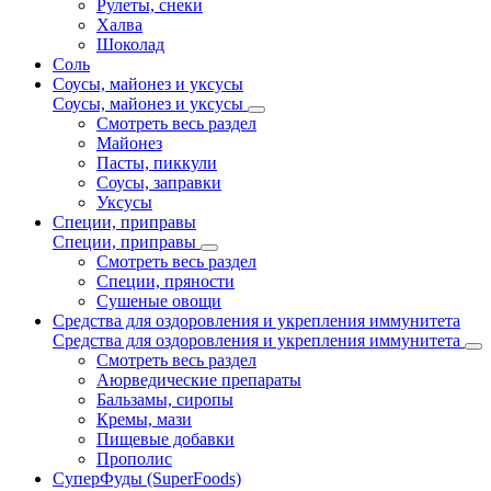
Рулеты, снеки
Халва
Шоколад
Соль
Соусы, майонез и уксусы
Соусы, майонез и уксусы
Смотреть весь раздел
Майонез
Пасты, пиккули
Соусы, заправки
Уксусы
Специи, приправы
Специи, приправы
Смотреть весь раздел
Специи, пряности
Сушеные овощи
Средства для оздоровления и укрепления иммунитета
Средства для оздоровления и укрепления иммунитета
Смотреть весь раздел
Аюрведические препараты
Бальзамы, сиропы
Кремы, мази
Пищевые добавки
Прополис
СуперФуды (SuperFoods)