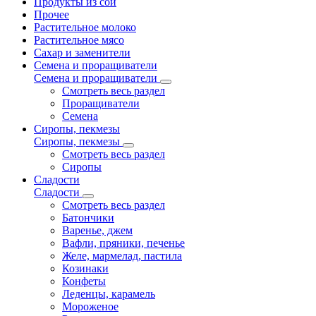
Продукты из сои
Прочее
Растительное молоко
Растительное мясо
Сахар и заменители
Семена и проращиватели
Семена и проращиватели
Смотреть весь раздел
Проращиватели
Семена
Сиропы, пекмезы
Сиропы, пекмезы
Смотреть весь раздел
Сиропы
Сладости
Сладости
Смотреть весь раздел
Батончики
Варенье, джем
Вафли, пряники, печенье
Желе, мармелад, пастила
Козинаки
Конфеты
Леденцы, карамель
Мороженое