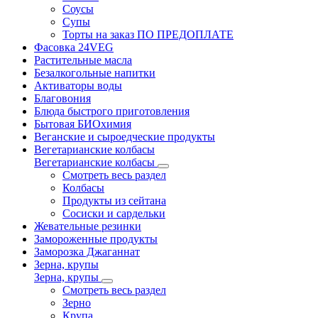
Соусы
Супы
Торты на заказ ПО ПРЕДОПЛАТЕ
Фасовка 24VEG
Растительные масла
Безалкогольные напитки
Активаторы воды
Благовония
Блюда быстрого приготовления
Бытовая БИОхимия
Веганские и сыроедческие продукты
Вегетарианские колбасы
Вегетарианские колбасы
Смотреть весь раздел
Колбасы
Продукты из сейтана
Сосиски и сардельки
Жевательные резинки
Замороженные продукты
Заморозка Джаганнат
Зерна, крупы
Зерна, крупы
Смотреть весь раздел
Зерно
Крупа