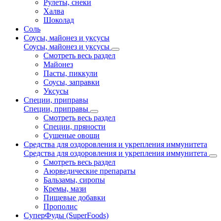
Рулеты, снеки
Халва
Шоколад
Соль
Соусы, майонез и уксусы
Соусы, майонез и уксусы
Смотреть весь раздел
Майонез
Пасты, пиккули
Соусы, заправки
Уксусы
Специи, приправы
Специи, приправы
Смотреть весь раздел
Специи, пряности
Сушеные овощи
Средства для оздоровления и укрепления иммунитета
Средства для оздоровления и укрепления иммунитета
Смотреть весь раздел
Аюрведические препараты
Бальзамы, сиропы
Кремы, мази
Пищевые добавки
Прополис
СуперФуды (SuperFoods)