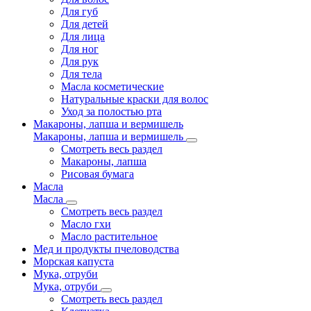
Для губ
Для детей
Для лица
Для ног
Для рук
Для тела
Масла косметические
Натуральные краски для волос
Уход за полостью рта
Макароны, лапша и вермишель
Макароны, лапша и вермишель
Смотреть весь раздел
Макароны, лапша
Рисовая бумага
Масла
Масла
Смотреть весь раздел
Масло гхи
Масло растительное
Мед и продукты пчеловодства
Морская капуста
Мука, отруби
Мука, отруби
Смотреть весь раздел