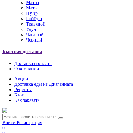
Матча
Матэ
Пу эр
Ройбуш
Травяной
Улун
Чага чай
Черный
Быстрая доставка
Доставка и оплата
О компании
Акции
Доставка еды из Джаганната
Рецепты
Блог
Как заказать
Войти
Регистрация
0