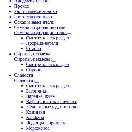
Продукты из сои
Прочее
Растительное молоко
Растительное мясо
Сахар и заменители
Семена и проращиватели
Семена и проращиватели
Смотреть весь раздел
Проращиватели
Семена
Сиропы, пекмезы
Сиропы, пекмезы
Смотреть весь раздел
Сиропы
Сладости
Сладости
Смотреть весь раздел
Батончики
Варенье, джем
Вафли, пряники, печенье
Желе, мармелад, пастила
Козинаки
Конфеты
Леденцы, карамель
Мороженое