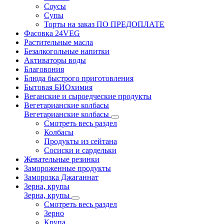
Соусы
Супы
Торты на заказ ПО ПРЕДОПЛАТЕ
Фасовка 24VEG
Растительные масла
Безалкогольные напитки
Активаторы воды
Благовония
Блюда быстрого приготовления
Бытовая БИОхимия
Веганские и сыроедческие продукты
Вегетарианские колбасы
Вегетарианские колбасы
Смотреть весь раздел
Колбасы
Продукты из сейтана
Сосиски и сардельки
Жевательные резинки
Замороженные продукты
Заморозка Джаганнат
Зерна, крупы
Зерна, крупы
Смотреть весь раздел
Зерно
Крупа