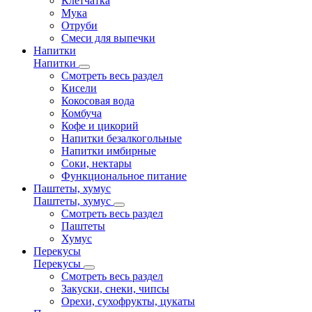
Клетчатка
Мука
Отруби
Смеси для выпечки
Напитки
Напитки
Смотреть весь раздел
Кисели
Кокосовая вода
Комбуча
Кофе и цикорий
Напитки безалкогольные
Напитки имбирные
Соки, нектары
Функциональное питание
Паштеты, хумус
Паштеты, хумус
Смотреть весь раздел
Паштеты
Хумус
Перекусы
Перекусы
Смотреть весь раздел
Закуски, снеки, чипсы
Орехи, сухофрукты, цукаты