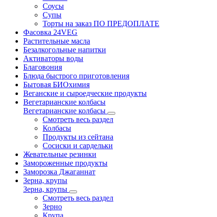
Соусы
Супы
Торты на заказ ПО ПРЕДОПЛАТЕ
Фасовка 24VEG
Растительные масла
Безалкогольные напитки
Активаторы воды
Благовония
Блюда быстрого приготовления
Бытовая БИОхимия
Веганские и сыроедческие продукты
Вегетарианские колбасы
Вегетарианские колбасы
Смотреть весь раздел
Колбасы
Продукты из сейтана
Сосиски и сардельки
Жевательные резинки
Замороженные продукты
Заморозка Джаганнат
Зерна, крупы
Зерна, крупы
Смотреть весь раздел
Зерно
Крупа