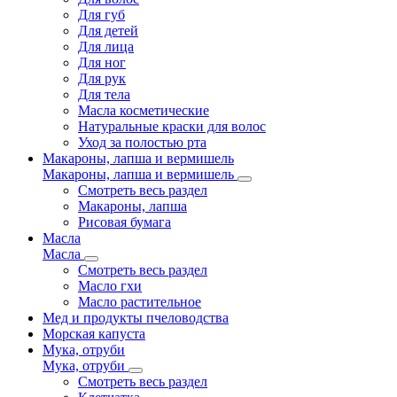
Для губ
Для детей
Для лица
Для ног
Для рук
Для тела
Масла косметические
Натуральные краски для волос
Уход за полостью рта
Макароны, лапша и вермишель
Макароны, лапша и вермишель
Смотреть весь раздел
Макароны, лапша
Рисовая бумага
Масла
Масла
Смотреть весь раздел
Масло гхи
Масло растительное
Мед и продукты пчеловодства
Морская капуста
Мука, отруби
Мука, отруби
Смотреть весь раздел