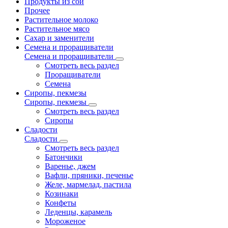
Продукты из сои
Прочее
Растительное молоко
Растительное мясо
Сахар и заменители
Семена и проращиватели
Семена и проращиватели
Смотреть весь раздел
Проращиватели
Семена
Сиропы, пекмезы
Сиропы, пекмезы
Смотреть весь раздел
Сиропы
Сладости
Сладости
Смотреть весь раздел
Батончики
Варенье, джем
Вафли, пряники, печенье
Желе, мармелад, пастила
Козинаки
Конфеты
Леденцы, карамель
Мороженое