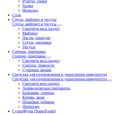
Рулеты, снеки
Халва
Шоколад
Соль
Соусы, майонез и уксусы
Соусы, майонез и уксусы
Смотреть весь раздел
Майонез
Пасты, пиккули
Соусы, заправки
Уксусы
Специи, приправы
Специи, приправы
Смотреть весь раздел
Специи, пряности
Сушеные овощи
Средства для оздоровления и укрепления иммунитета
Средства для оздоровления и укрепления иммунитета
Смотреть весь раздел
Аюрведические препараты
Бальзамы, сиропы
Кремы, мази
Пищевые добавки
Прополис
СуперФуды (SuperFoods)