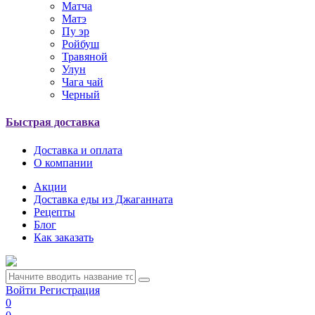
Матча
Матэ
Пу эр
Ройбуш
Травяной
Улун
Чага чай
Черный
Быстрая доставка
Доставка и оплата
О компании
Акции
Доставка еды из Джаганната
Рецепты
Блог
Как заказать
Войти
Регистрация
0