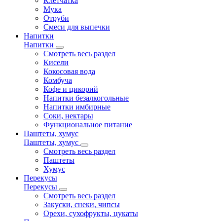
Клетчатка
Мука
Отруби
Смеси для выпечки
Напитки
Напитки
Смотреть весь раздел
Кисели
Кокосовая вода
Комбуча
Кофе и цикорий
Напитки безалкогольные
Напитки имбирные
Соки, нектары
Функциональное питание
Паштеты, хумус
Паштеты, хумус
Смотреть весь раздел
Паштеты
Хумус
Перекусы
Перекусы
Смотреть весь раздел
Закуски, снеки, чипсы
Орехи, сухофрукты, цукаты