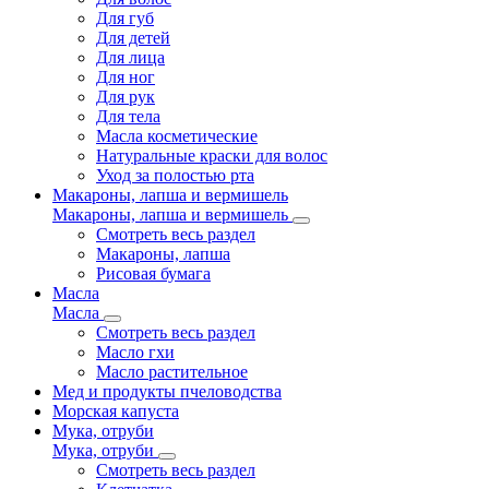
Для губ
Для детей
Для лица
Для ног
Для рук
Для тела
Масла косметические
Натуральные краски для волос
Уход за полостью рта
Макароны, лапша и вермишель
Макароны, лапша и вермишель
Смотреть весь раздел
Макароны, лапша
Рисовая бумага
Масла
Масла
Смотреть весь раздел
Масло гхи
Масло растительное
Мед и продукты пчеловодства
Морская капуста
Мука, отруби
Мука, отруби
Смотреть весь раздел