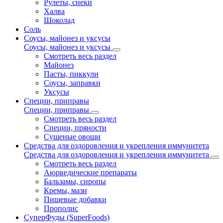
Рулеты, снеки
Халва
Шоколад
Соль
Соусы, майонез и уксусы
Соусы, майонез и уксусы
Смотреть весь раздел
Майонез
Пасты, пиккули
Соусы, заправки
Уксусы
Специи, приправы
Специи, приправы
Смотреть весь раздел
Специи, пряности
Сушеные овощи
Средства для оздоровления и укрепления иммунитета
Средства для оздоровления и укрепления иммунитета
Смотреть весь раздел
Аюрведические препараты
Бальзамы, сиропы
Кремы, мази
Пищевые добавки
Прополис
СуперФуды (SuperFoods)