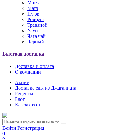
Матча
Матэ
Пу эр
Ройбуш
Травяной
Улун
Чага чай
Черный
Быстрая доставка
Доставка и оплата
О компании
Акции
Доставка еды из Джаганната
Рецепты
Блог
Как заказать
Войти
Регистрация
0