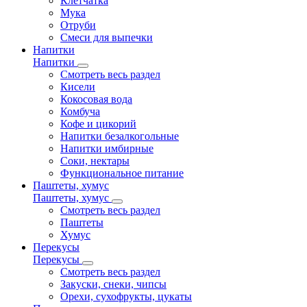
Клетчатка
Мука
Отруби
Смеси для выпечки
Напитки
Напитки
Смотреть весь раздел
Кисели
Кокосовая вода
Комбуча
Кофе и цикорий
Напитки безалкогольные
Напитки имбирные
Соки, нектары
Функциональное питание
Паштеты, хумус
Паштеты, хумус
Смотреть весь раздел
Паштеты
Хумус
Перекусы
Перекусы
Смотреть весь раздел
Закуски, снеки, чипсы
Орехи, сухофрукты, цукаты