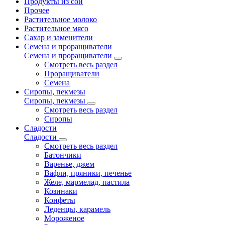
Продукты из сои
Прочее
Растительное молоко
Растительное мясо
Сахар и заменители
Семена и проращиватели
Семена и проращиватели
Смотреть весь раздел
Проращиватели
Семена
Сиропы, пекмезы
Сиропы, пекмезы
Смотреть весь раздел
Сиропы
Сладости
Сладости
Смотреть весь раздел
Батончики
Варенье, джем
Вафли, пряники, печенье
Желе, мармелад, пастила
Козинаки
Конфеты
Леденцы, карамель
Мороженое