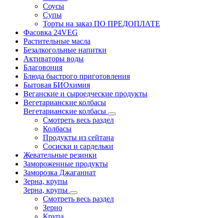
Соусы
Супы
Торты на заказ ПО ПРЕДОПЛАТЕ
Фасовка 24VEG
Растительные масла
Безалкогольные напитки
Активаторы воды
Благовония
Блюда быстрого приготовления
Бытовая БИОхимия
Веганские и сыроедческие продукты
Вегетарианские колбасы
Вегетарианские колбасы
Смотреть весь раздел
Колбасы
Продукты из сейтана
Сосиски и сардельки
Жевательные резинки
Замороженные продукты
Заморозка Джаганнат
Зерна, крупы
Зерна, крупы
Смотреть весь раздел
Зерно
Крупа