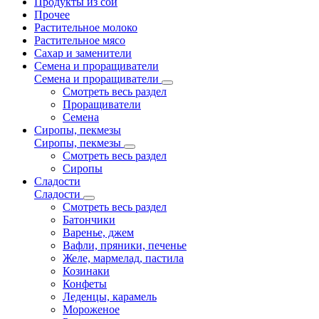
Продукты из сои
Прочее
Растительное молоко
Растительное мясо
Сахар и заменители
Семена и проращиватели
Семена и проращиватели
Смотреть весь раздел
Проращиватели
Семена
Сиропы, пекмезы
Сиропы, пекмезы
Смотреть весь раздел
Сиропы
Сладости
Сладости
Смотреть весь раздел
Батончики
Варенье, джем
Вафли, пряники, печенье
Желе, мармелад, пастила
Козинаки
Конфеты
Леденцы, карамель
Мороженое