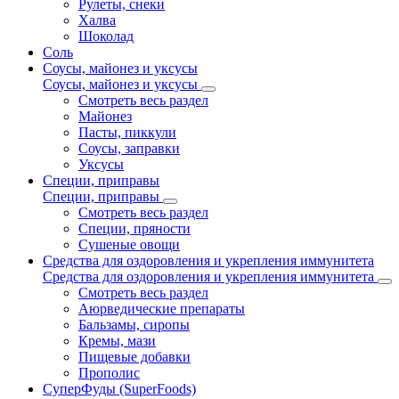
Рулеты, снеки
Халва
Шоколад
Соль
Соусы, майонез и уксусы
Соусы, майонез и уксусы
Смотреть весь раздел
Майонез
Пасты, пиккули
Соусы, заправки
Уксусы
Специи, приправы
Специи, приправы
Смотреть весь раздел
Специи, пряности
Сушеные овощи
Средства для оздоровления и укрепления иммунитета
Средства для оздоровления и укрепления иммунитета
Смотреть весь раздел
Аюрведические препараты
Бальзамы, сиропы
Кремы, мази
Пищевые добавки
Прополис
СуперФуды (SuperFoods)