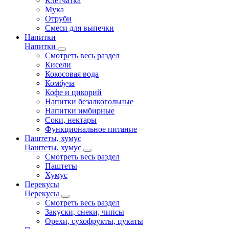
Клетчатка
Мука
Отруби
Смеси для выпечки
Напитки
Напитки
Смотреть весь раздел
Кисели
Кокосовая вода
Комбуча
Кофе и цикорий
Напитки безалкогольные
Напитки имбирные
Соки, нектары
Функциональное питание
Паштеты, хумус
Паштеты, хумус
Смотреть весь раздел
Паштеты
Хумус
Перекусы
Перекусы
Смотреть весь раздел
Закуски, снеки, чипсы
Орехи, сухофрукты, цукаты