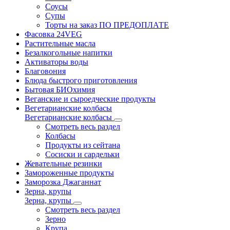
Соусы
Супы
Торты на заказ ПО ПРЕДОПЛАТЕ
Фасовка 24VEG
Растительные масла
Безалкогольные напитки
Активаторы воды
Благовония
Блюда быстрого приготовления
Бытовая БИОхимия
Веганские и сыроедческие продукты
Вегетарианские колбасы
Вегетарианские колбасы
Смотреть весь раздел
Колбасы
Продукты из сейтана
Сосиски и сардельки
Жевательные резинки
Замороженные продукты
Заморозка Джаганнат
Зерна, крупы
Зерна, крупы
Смотреть весь раздел
Зерно
Крупа