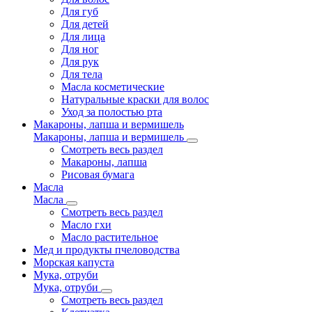
Для губ
Для детей
Для лица
Для ног
Для рук
Для тела
Масла косметические
Натуральные краски для волос
Уход за полостью рта
Макароны, лапша и вермишель
Макароны, лапша и вермишель
Смотреть весь раздел
Макароны, лапша
Рисовая бумага
Масла
Масла
Смотреть весь раздел
Масло гхи
Масло растительное
Мед и продукты пчеловодства
Морская капуста
Мука, отруби
Мука, отруби
Смотреть весь раздел