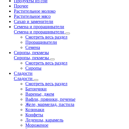
Продукты из сои
Прочее
Растительное молоко
Растительное мясо
Сахар и заменители
Семена и проращиватели
Семена и проращиватели
Смотреть весь раздел
Проращиватели
Семена
Сиропы, пекмезы
Сиропы, пекмезы
Смотреть весь раздел
Сиропы
Сладости
Сладости
Смотреть весь раздел
Батончики
Варенье, джем
Вафли, пряники, печенье
Желе, мармелад, пастила
Козинаки
Конфеты
Леденцы, карамель
Мороженое