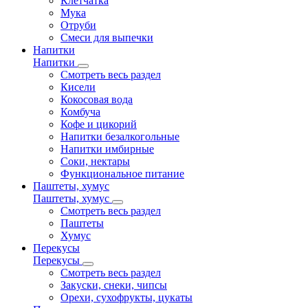
Клетчатка
Мука
Отруби
Смеси для выпечки
Напитки
Напитки
Смотреть весь раздел
Кисели
Кокосовая вода
Комбуча
Кофе и цикорий
Напитки безалкогольные
Напитки имбирные
Соки, нектары
Функциональное питание
Паштеты, хумус
Паштеты, хумус
Смотреть весь раздел
Паштеты
Хумус
Перекусы
Перекусы
Смотреть весь раздел
Закуски, снеки, чипсы
Орехи, сухофрукты, цукаты