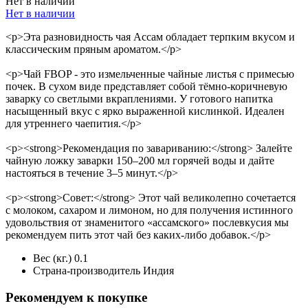
Нет в наличии
Нет в наличии
<p>Эта разновидность чая Ассам обладает терпким вкусом и
классическим пряным ароматом.</p>
<p>Чай FBOP - это измельченные чайные листья с примесью
почек. В сухом виде представляет собой тёмно-коричневую
заварку со светлыми вкраплениями. У готового напитка
насыщенный вкус с ярко выраженной кислинкой. Идеален
для утреннего чаепития.</p>
<p><strong>Рекомендация по завариванию:</strong> Залейте
чайную ложку заварки 150–200 мл горячей воды и дайте
настояться в течение 3–5 минут.</p>
<p><strong>Совет:</strong> Этот чай великолепно сочетается
с молоком, сахаром и лимоном, но для получения истинного
удовольствия от знаменитого «ассамского» послевкусия мы
рекомендуем пить этот чай без каких-либо добавок.</p>
Вес (кг.)
0.1
Страна-производитель
Индия
Рекомендуем к покупке