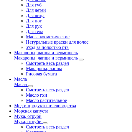
Для губ
Для детей
Для лица
Для ног
Для рук
Для тела
Масла косметические
Натуральные краски для волос
Уход за полостью рта
Макароны, лапша и вермишель
Макароны, лапша и вермишель
Смотреть весь раздел
Макароны, лапша
Рисовая бумага
Масла
Масла
Смотреть весь раздел
Масло гхи
Масло растительное
Мед и продукты пчеловодства
Морская капуста
Мука, отруби
Мука, отруби
Смотреть весь раздел