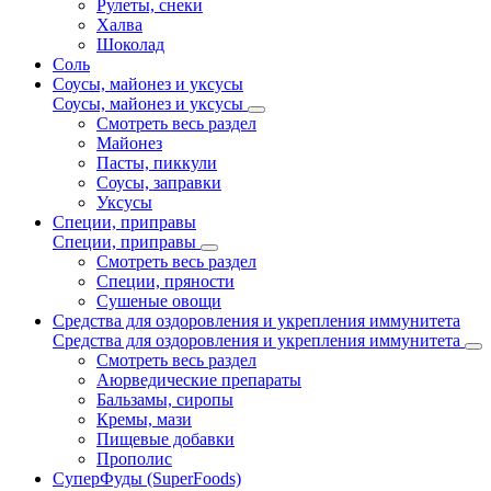
Рулеты, снеки
Халва
Шоколад
Соль
Соусы, майонез и уксусы
Соусы, майонез и уксусы
Смотреть весь раздел
Майонез
Пасты, пиккули
Соусы, заправки
Уксусы
Специи, приправы
Специи, приправы
Смотреть весь раздел
Специи, пряности
Сушеные овощи
Средства для оздоровления и укрепления иммунитета
Средства для оздоровления и укрепления иммунитета
Смотреть весь раздел
Аюрведические препараты
Бальзамы, сиропы
Кремы, мази
Пищевые добавки
Прополис
СуперФуды (SuperFoods)