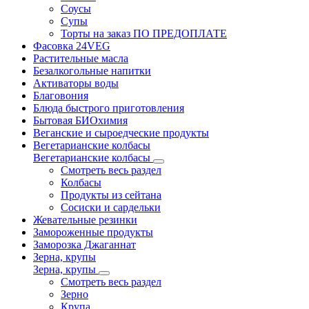
Соусы
Супы
Торты на заказ ПО ПРЕДОПЛАТЕ
Фасовка 24VEG
Растительные масла
Безалкогольные напитки
Активаторы воды
Благовония
Блюда быстрого приготовления
Бытовая БИОхимия
Веганские и сыроедческие продукты
Вегетарианские колбасы
Вегетарианские колбасы
Смотреть весь раздел
Колбасы
Продукты из сейтана
Сосиски и сардельки
Жевательные резинки
Замороженные продукты
Заморозка Джаганнат
Зерна, крупы
Зерна, крупы
Смотреть весь раздел
Зерно
Крупа