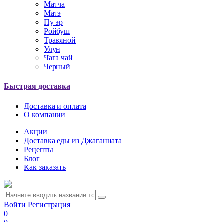
Матча
Матэ
Пу эр
Ройбуш
Травяной
Улун
Чага чай
Черный
Быстрая доставка
Доставка и оплата
О компании
Акции
Доставка еды из Джаганната
Рецепты
Блог
Как заказать
Войти
Регистрация
0