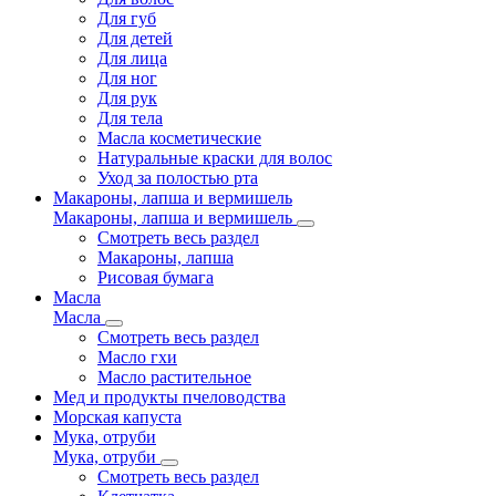
Для губ
Для детей
Для лица
Для ног
Для рук
Для тела
Масла косметические
Натуральные краски для волос
Уход за полостью рта
Макароны, лапша и вермишель
Макароны, лапша и вермишель
Смотреть весь раздел
Макароны, лапша
Рисовая бумага
Масла
Масла
Смотреть весь раздел
Масло гхи
Масло растительное
Мед и продукты пчеловодства
Морская капуста
Мука, отруби
Мука, отруби
Смотреть весь раздел