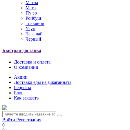
Матча
Матэ
Пу эр
Ройбуш
Травяной
Улун
Чага чай
Черный
Быстрая доставка
Доставка и оплата
О компании
Акции
Доставка еды из Джаганната
Рецепты
Блог
Как заказать
Войти
Регистрация
0