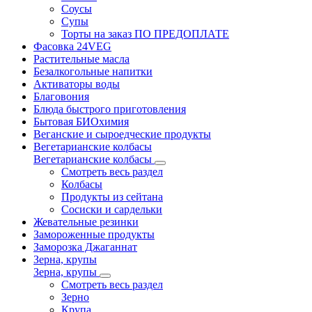
Соусы
Супы
Торты на заказ ПО ПРЕДОПЛАТЕ
Фасовка 24VEG
Растительные масла
Безалкогольные напитки
Активаторы воды
Благовония
Блюда быстрого приготовления
Бытовая БИОхимия
Веганские и сыроедческие продукты
Вегетарианские колбасы
Вегетарианские колбасы
Смотреть весь раздел
Колбасы
Продукты из сейтана
Сосиски и сардельки
Жевательные резинки
Замороженные продукты
Заморозка Джаганнат
Зерна, крупы
Зерна, крупы
Смотреть весь раздел
Зерно
Крупа