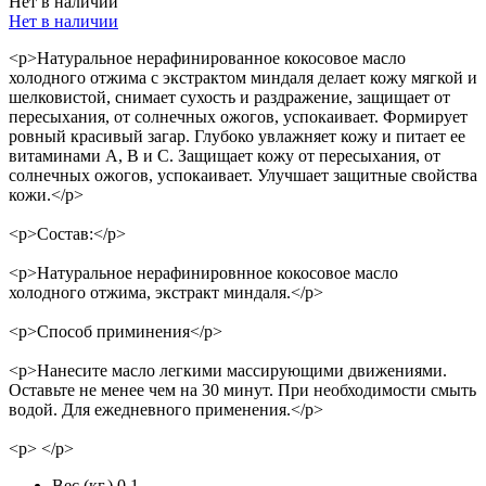
Нет в наличии
Нет в наличии
<p>Натуральное нерафинированное кокосовое масло
холодного отжима с экстрактом миндаля делает кожу мягкой и
шелковистой, снимает сухость и раздражение, защищает от
пересыхания, от солнечных ожогов, успокаивает. Формирует
ровный красивый загар. Глубоко увлажняет кожу и питает ее
витаминами А, В и С. Защищает кожу от пересыхания, от
солнечных ожогов, успокаивает. Улучшает защитные свойства
кожи.</p>
<p>Состав:</p>
<p>Натуральное нерафинировнное кокосовое масло
холодного отжима, экстракт миндаля.</p>
<p>Способ приминения</p>
<p>Нанесите масло легкими массирующими движениями.
Оставьте не менее чем на 30 минут. При необходимости смыть
водой. Для ежедневного применения.</p>
<p> </p>
Вес (кг.)
0.1