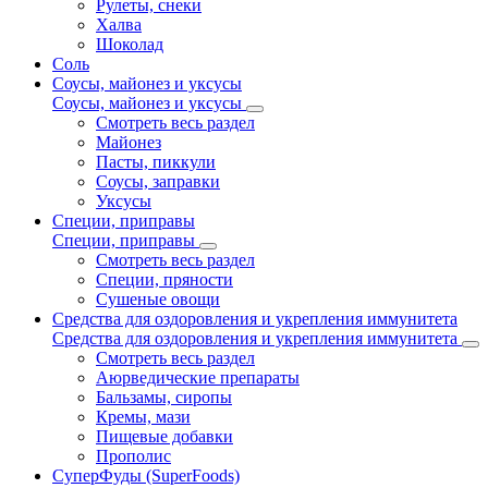
Рулеты, снеки
Халва
Шоколад
Соль
Соусы, майонез и уксусы
Соусы, майонез и уксусы
Смотреть весь раздел
Майонез
Пасты, пиккули
Соусы, заправки
Уксусы
Специи, приправы
Специи, приправы
Смотреть весь раздел
Специи, пряности
Сушеные овощи
Средства для оздоровления и укрепления иммунитета
Средства для оздоровления и укрепления иммунитета
Смотреть весь раздел
Аюрведические препараты
Бальзамы, сиропы
Кремы, мази
Пищевые добавки
Прополис
СуперФуды (SuperFoods)