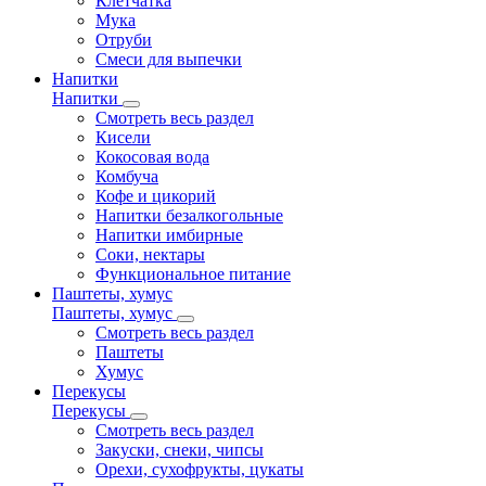
Клетчатка
Мука
Отруби
Смеси для выпечки
Напитки
Напитки
Смотреть весь раздел
Кисели
Кокосовая вода
Комбуча
Кофе и цикорий
Напитки безалкогольные
Напитки имбирные
Соки, нектары
Функциональное питание
Паштеты, хумус
Паштеты, хумус
Смотреть весь раздел
Паштеты
Хумус
Перекусы
Перекусы
Смотреть весь раздел
Закуски, снеки, чипсы
Орехи, сухофрукты, цукаты