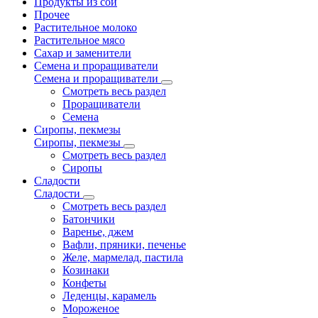
Продукты из сои
Прочее
Растительное молоко
Растительное мясо
Сахар и заменители
Семена и проращиватели
Семена и проращиватели
Смотреть весь раздел
Проращиватели
Семена
Сиропы, пекмезы
Сиропы, пекмезы
Смотреть весь раздел
Сиропы
Сладости
Сладости
Смотреть весь раздел
Батончики
Варенье, джем
Вафли, пряники, печенье
Желе, мармелад, пастила
Козинаки
Конфеты
Леденцы, карамель
Мороженое