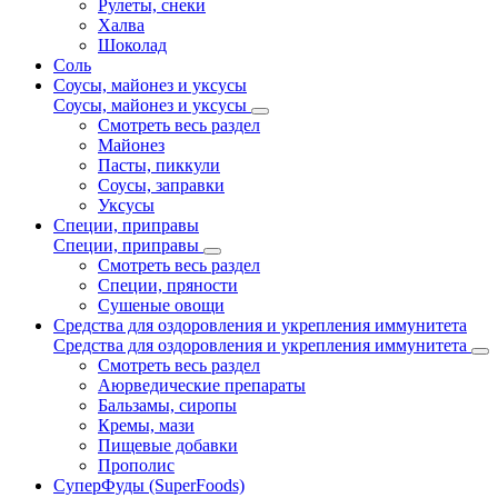
Рулеты, снеки
Халва
Шоколад
Соль
Соусы, майонез и уксусы
Соусы, майонез и уксусы
Смотреть весь раздел
Майонез
Пасты, пиккули
Соусы, заправки
Уксусы
Специи, приправы
Специи, приправы
Смотреть весь раздел
Специи, пряности
Сушеные овощи
Средства для оздоровления и укрепления иммунитета
Средства для оздоровления и укрепления иммунитета
Смотреть весь раздел
Аюрведические препараты
Бальзамы, сиропы
Кремы, мази
Пищевые добавки
Прополис
СуперФуды (SuperFoods)