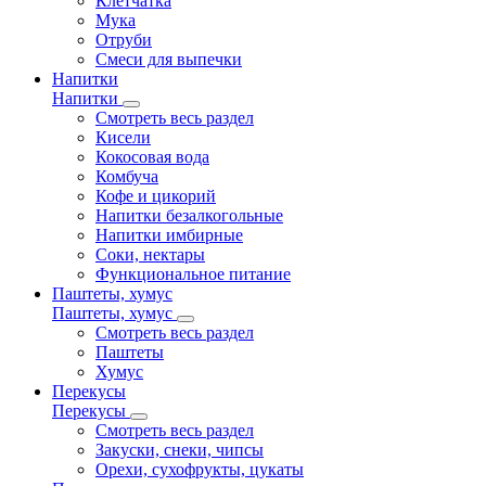
Клетчатка
Мука
Отруби
Смеси для выпечки
Напитки
Напитки
Смотреть весь раздел
Кисели
Кокосовая вода
Комбуча
Кофе и цикорий
Напитки безалкогольные
Напитки имбирные
Соки, нектары
Функциональное питание
Паштеты, хумус
Паштеты, хумус
Смотреть весь раздел
Паштеты
Хумус
Перекусы
Перекусы
Смотреть весь раздел
Закуски, снеки, чипсы
Орехи, сухофрукты, цукаты