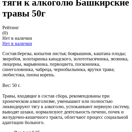
тяги к алкоголю Башкирские
травы 50г
Рейтинг
(0)
Нет в наличии
Нет в наличии
Состав:березы, копытня листья; боярышник, каштана плоды;
зверобоя, золотарника канадского, золототысячника, зюзника,
люцерны, марьянника, первоцвета, посконника,
синеголовника, чабреца, чернобыльника, ярутки трава;
любистока, пиона корень.
Вес: 50 г.
Травы, входящие в состав сбора, рекомендованы при
хроническом алкоголизме, уменьшают или полностью
ликвидируют тягу к алкоголю, успокаивают нервную систему,
выводят шлаки, нормализуют деятельность печени, почек и
желудочно-кишечного тракта, облегчают процесс социальной
адаптации больного.