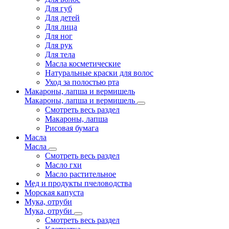
Для губ
Для детей
Для лица
Для ног
Для рук
Для тела
Масла косметические
Натуральные краски для волос
Уход за полостью рта
Макароны, лапша и вермишель
Макароны, лапша и вермишель
Смотреть весь раздел
Макароны, лапша
Рисовая бумага
Масла
Масла
Смотреть весь раздел
Масло гхи
Масло растительное
Мед и продукты пчеловодства
Морская капуста
Мука, отруби
Мука, отруби
Смотреть весь раздел