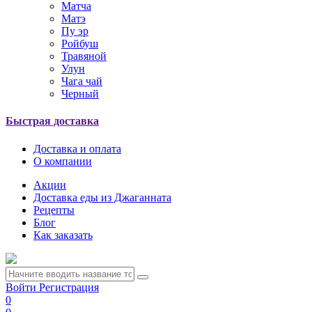
Матча
Матэ
Пу эр
Ройбуш
Травяной
Улун
Чага чай
Черный
Быстрая доставка
Доставка и оплата
О компании
Акции
Доставка еды из Джаганната
Рецепты
Блог
Как заказать
Войти
Регистрация
0