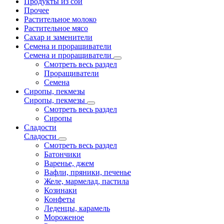
Продукты из сои
Прочее
Растительное молоко
Растительное мясо
Сахар и заменители
Семена и проращиватели
Семена и проращиватели
Смотреть весь раздел
Проращиватели
Семена
Сиропы, пекмезы
Сиропы, пекмезы
Смотреть весь раздел
Сиропы
Сладости
Сладости
Смотреть весь раздел
Батончики
Варенье, джем
Вафли, пряники, печенье
Желе, мармелад, пастила
Козинаки
Конфеты
Леденцы, карамель
Мороженое