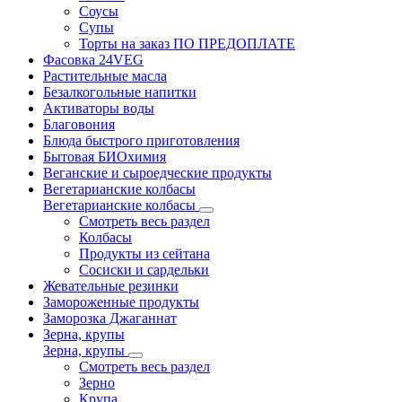
Соусы
Супы
Торты на заказ ПО ПРЕДОПЛАТЕ
Фасовка 24VEG
Растительные масла
Безалкогольные напитки
Активаторы воды
Благовония
Блюда быстрого приготовления
Бытовая БИОхимия
Веганские и сыроедческие продукты
Вегетарианские колбасы
Вегетарианские колбасы
Смотреть весь раздел
Колбасы
Продукты из сейтана
Сосиски и сардельки
Жевательные резинки
Замороженные продукты
Заморозка Джаганнат
Зерна, крупы
Зерна, крупы
Смотреть весь раздел
Зерно
Крупа