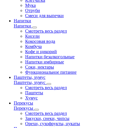
Клетчатка
Мука
Отруби
Смеси для выпечки
Напитки
Напитки
Смотреть весь раздел
Кисели
Кокосовая вода
Комбуча
Кофе и цикорий
Напитки безалкогольные
Напитки имбирные
Соки, нектары
Функциональное питание
Паштеты, хумус
Паштеты, хумус
Смотреть весь раздел
Паштеты
Хумус
Перекусы
Перекусы
Смотреть весь раздел
Закуски, снеки, чипсы
Орехи, сухофрукты, цукаты