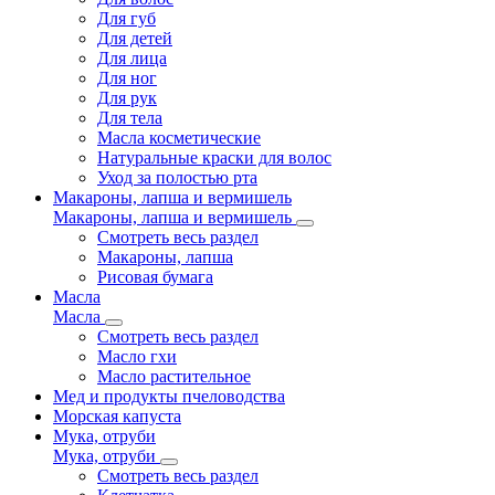
Для губ
Для детей
Для лица
Для ног
Для рук
Для тела
Масла косметические
Натуральные краски для волос
Уход за полостью рта
Макароны, лапша и вермишель
Макароны, лапша и вермишель
Смотреть весь раздел
Макароны, лапша
Рисовая бумага
Масла
Масла
Смотреть весь раздел
Масло гхи
Масло растительное
Мед и продукты пчеловодства
Морская капуста
Мука, отруби
Мука, отруби
Смотреть весь раздел