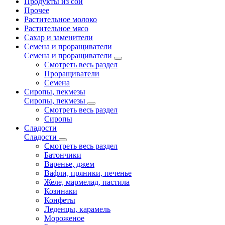
Продукты из сои
Прочее
Растительное молоко
Растительное мясо
Сахар и заменители
Семена и проращиватели
Семена и проращиватели
Смотреть весь раздел
Проращиватели
Семена
Сиропы, пекмезы
Сиропы, пекмезы
Смотреть весь раздел
Сиропы
Сладости
Сладости
Смотреть весь раздел
Батончики
Варенье, джем
Вафли, пряники, печенье
Желе, мармелад, пастила
Козинаки
Конфеты
Леденцы, карамель
Мороженое