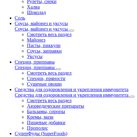
Рулеты, снеки
Халва
Шоколад
Соль
Соусы, майонез и уксусы
Соусы, майонез и уксусы
Смотреть весь раздел
Майонез
Пасты, пиккули
Соусы, заправки
Уксусы
Специи, приправы
Специи, приправы
Смотреть весь раздел
Специи, пряности
Сушеные овощи
Средства для оздоровления и укрепления иммунитета
Средства для оздоровления и укрепления иммунитета
Смотреть весь раздел
Аюрведические препараты
Бальзамы, сиропы
Кремы, мази
Пищевые добавки
Прополис
СуперФуды (SuperFoods)