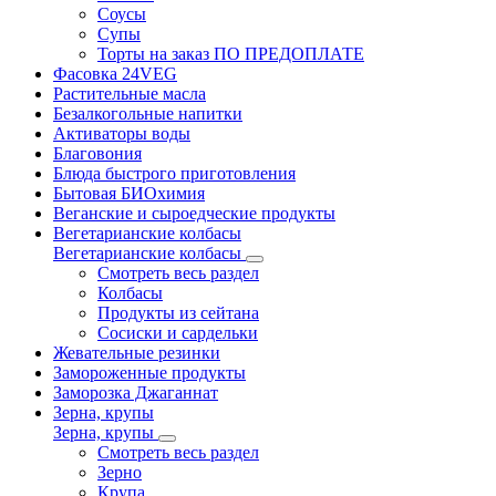
Соусы
Супы
Торты на заказ ПО ПРЕДОПЛАТЕ
Фасовка 24VEG
Растительные масла
Безалкогольные напитки
Активаторы воды
Благовония
Блюда быстрого приготовления
Бытовая БИОхимия
Веганские и сыроедческие продукты
Вегетарианские колбасы
Вегетарианские колбасы
Смотреть весь раздел
Колбасы
Продукты из сейтана
Сосиски и сардельки
Жевательные резинки
Замороженные продукты
Заморозка Джаганнат
Зерна, крупы
Зерна, крупы
Смотреть весь раздел
Зерно
Крупа