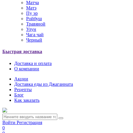
Матча
Матэ
Пу эр
Ройбуш
Травяной
Улун
Чага чай
Черный
Быстрая доставка
Доставка и оплата
О компании
Акции
Доставка еды из Джаганната
Рецепты
Блог
Как заказать
Войти
Регистрация
0